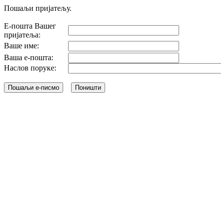
Пошаљи пријатељу.
Е-пошта Вашег
пријатеља:
Ваше име:
Ваша е-пошта:
Наслов поруке: