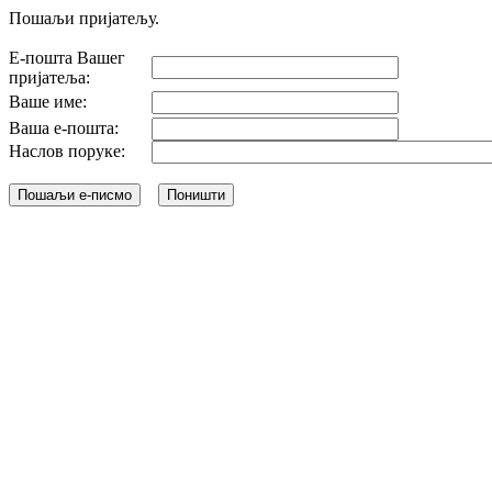
Пошаљи пријатељу.
Е-пошта Вашег
пријатеља:
Ваше име:
Ваша е-пошта:
Наслов поруке: