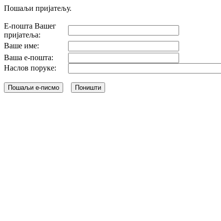
Пошаљи пријатељу.
Е-пошта Вашег
пријатеља:
Ваше име:
Ваша е-пошта:
Наслов поруке: