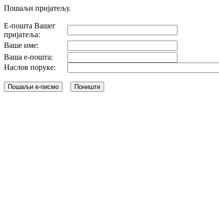
Пошаљи пријатељу.
Е-пошта Вашег
пријатеља:
Ваше име:
Ваша е-пошта:
Наслов поруке: