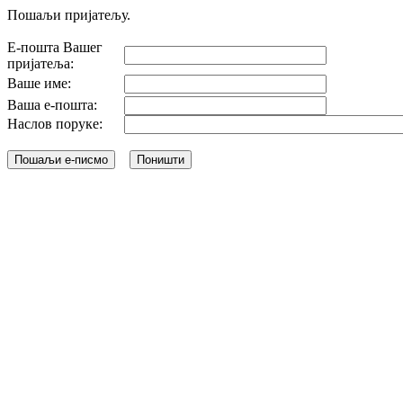
Пошаљи пријатељу.
Е-пошта Вашег
пријатеља:
Ваше име:
Ваша е-пошта:
Наслов поруке: