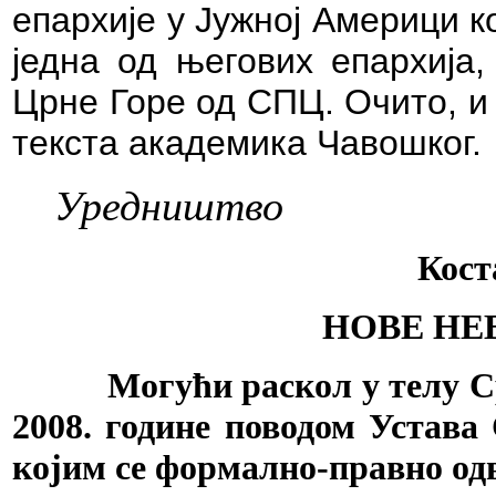
епархије у Јужној Америци к
једна од његових епархија,
Црне Горе од СПЦ. Очито, и 
текста академика Чавошког.
Уредништво
Кост
НОВЕ НЕ
Могући раскол у телу Српс
2008. године поводом Устав
којим се формално-правно од