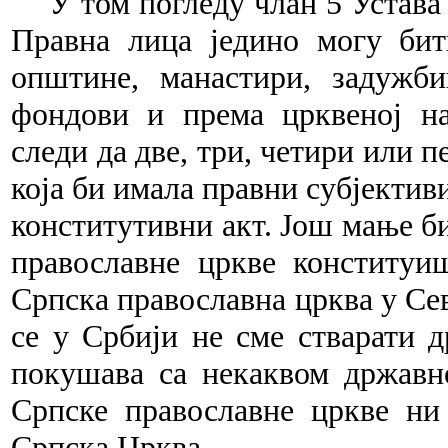
У том погледу члан 5 Устава
Правна
лица
једино могу бит
општине, манастири, задуж
би
фон
дови
и према црквеној н
следи да две, три, че
тири
или пе
која би имала правни субјектив
конститутивни акт. Још мање б
православне цркве конституи
Српска православна црква у Сев
се у Србији не сме стварати 
покушава са некаквом државн
Српске православне цркве ни
Српска Црква.