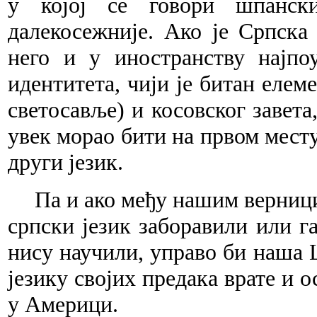
у којој се говори ш
пан
ск
дал
еко
сежније. Ако је Српска
него и у иностранс
тву
најпоу
идентитета, чији је битан елеме
светосав
ље)
и косовског завета,
увек морао бити на
пр
вом месту
други језик.
Па и ако међу нашим верниц
српски је
зик
заборавили или г
нису научили, управо би н
аша
Ц
ј
ези
ку својих предака врате и 
у Америци.