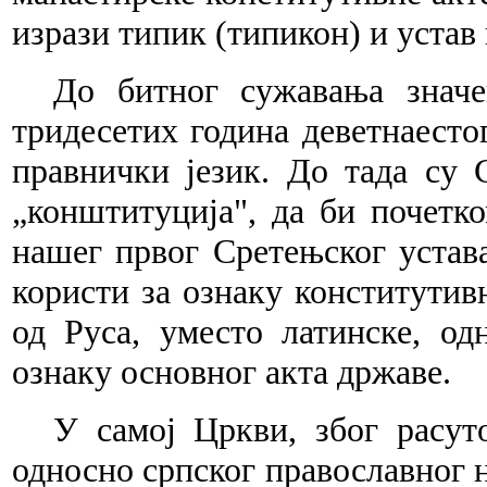
изрази типик (типикон) и устав
До битног сужавања значе
тридесетих година деветнаестог
правнички језик. До тада су 
„конштитуција", да би почетк
нашег првог Сретењског устава
користи за ознаку конститутивн
од Руса, уместо латинске, од
ознаку основног акта државе.
У самој Цркви, због расут
односно српског православног 