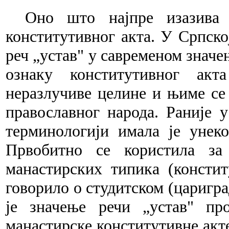
Оно
што најпре изазива
конститутивног акта. У Српско
реч „устав" у савременом значе
ознаку конститутивног акт
неразлучиве целине и њиме се
православног народа. Раније 
терминологији имала је унек
Првобитно се користила за 
манастирских типика (констит
говорило о студитском (царигра
је значење речи „устав" пр
манастирске конститутивне акте