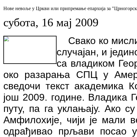
Нове невоље у Цркви или припремање епархија за "Црногорс
субота, 16 мај 2009
Свако ко мисли
случајан, и
једин
са владиком Геор
око разарања СПЦ у Амери
сведочи текст академика К
још 2009. године. Владика Г
путу, па га уклањају. Ако 
Амфилохије, чији је мали 
одрађивао прљави посао у