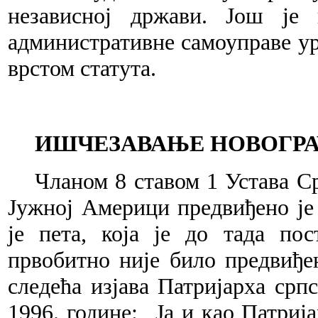
независној држави.
Још је 
административне самоуправе уре
врстом статута.
ИШЧЕЗАВАЊЕ НОВОГР
Чланом 8 ставом 1 Устава С
Јужној Америци предвиђено је 
је пета, која је до тада пос
првобитно није било предвиђе
следећа изјава Патријарха срп
1996. године: „Ја и као Патри