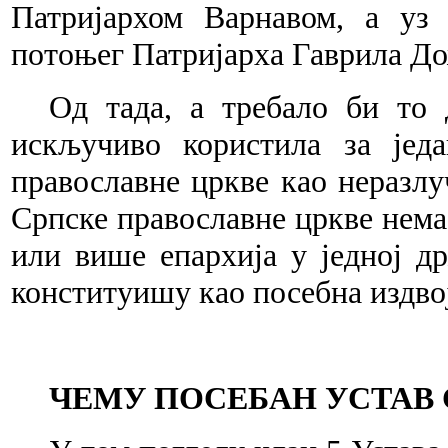
Патријархом Варнавом, а уз
потоњег Патр
ијарха
Гаврила До
Од тада, а требало би то
искључиво к
орис
тила за јед
православне цркве као
нераз
лу
Српске православне цркве не
ма
или
више епархија у једној д
конституи
шу као
посебна издво
ЧЕМУ ПОСЕБАН УСТАВ