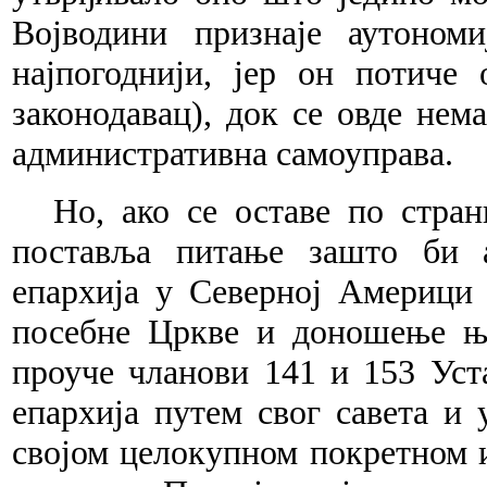
Војводини признаје аутоном
најпогоднији, јер он потиче
законодавац), док се овде нем
административна самоуправа.
Но, ако се оставе по стран
поставља питање зашто би а
епархија у Северној Америци 
посебне Цркве и доношење ње
проуче чланови 141 и 153 Уст
епархија путем свог савета и
својом целокупном покретном 