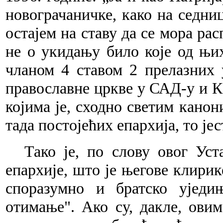
новограчаничке, како на седниц
остајем на ставу да се мора рас
не о укидању било које од њих
чланом 4 ставом 2 прелазних
православне цркве у САД-у и К
којима је, сходно светим канон
тада постојећих епархија, то је
Тако је, по слову овог Уст
епархије, што је његове клирике
споразумно и братско уједи
отимање". Ако су, дакле, ови