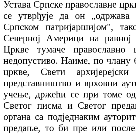
Устава Српске православне црк
се утврђује да он „одржава 
Српском патријаршијом", та
Северној Америци на равној
Цркве тумаче православно 
недопустиво. Наиме, по члану 
цркве, Свети архијерејски
представништво и врховни аут
учење, држећи се при томе од
Светог писма и Светог пред
органа са подједнаким аутори
предање, то би пре или после