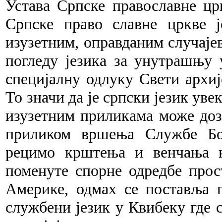
Устава Српске православне цр
Српске право славне цркве
ј
изузетним, опр
ав
даним случаје
погл
еду
језика за унутра
шњу
у
с
пе
цијалну одлуку Св
ети
архиј
То значи да је с
рп
ски језик увек
изузетним п
ри
ликама може до
при
ли
ком вршења Слу
жбе
Бо
рец
имо
крштења и венча
ња
к
поменуте спорне
од
редбе прос
Америке, одмах се поставља 
службе
ни је
зик у Квибеку где 