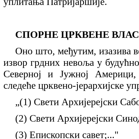
уплитања Патријаршије.
СПОРНЕ ЦРКВЕНЕ ВЛА
Оно што, међутим, изазива 
извор грдних невоља у будућно
Северној и Јужној Америци, 
следеће црквено-јерархијске уп
„(1) Свети Архијерејски Саб
(2) Свети Архијерејски Сино
(3) Епископски савет;..."