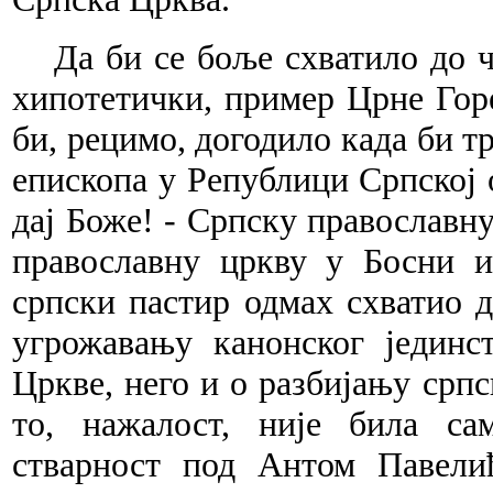
Да би се боље схватило до ч
хипотетички, пример Црне Гор
би, рецимо, догодило када би т
епископа у Републици Српској о
дај Боже! - Српску православн
православну цркву у Босни 
српски пастир одмах схватио д
угрожавању канонског јединс
Цркве, него и о разбијању срп
то, нажалост, није била са
стварност под Антом Павелић