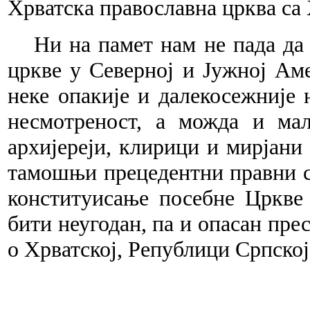
Хрватска православна црква са
Ни на памет нам не пада да
цркве у Северној и Јужној Ам
неке опакије и далекосежније 
несмотреност, а можда и ма
архијереји, клирици и мирјани
тамошњи прецедентни правни с
конституисање посебне Цркве
бити неугодан, па и опасан пре
о Хрватској, Републици Српској