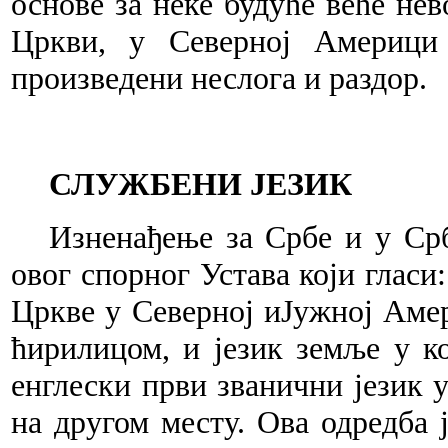
основе за неке будуће веће нев
Цркви, у Северној Америци 
произведени неслога и раздор.
СЛУЖБЕНИ ЈЕЗИК
Изненађење за Србе и у Ср
овог спорног Устава који гласи
Цркве у Северној иЈужној Амер
ћирилицом,
и
језик
земље
у
к
енглески први званични језик у
на другом месту. Ова одредба