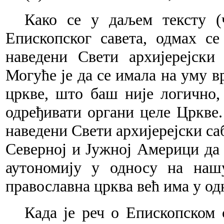
Како се у даљем тексту (
Епископског савета, одмах с
наведени Свети архијерејски
Могуће је да се имала на уму в
цркве, што баш није логично,
одређивати органи целе Цркве
наведени Свети архијерејски са
Северној и Јужној Америци да 
аутономију у односу на наш
православна црква већ има у од
Када је реч о Епископском с