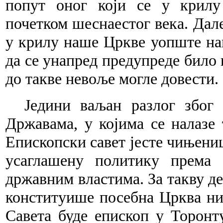
попут оног који се у крилу
почетком шеснаестог века. Дале
у крилу наше Цркве уопште на
да се унапред предупреде било 
до такве невоље могле довести.
Једини ваљан разлог због
Државама, у којима се налазе 
Епископски савет јесте чињени
усаглашену политику према 
државним властима. За такву де
конституише посебна Црква нит
Савета буде епископ у Торонту