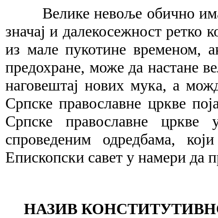
Велике нево
љ
е обично им
значај и далекосежност ретко к
из мале пукотине временом, а
предохране, може да настане ве
наговештај нових мука, а мож
Српске православне цркве поја
Српске православне цркве 
спроведеним одредбама, кој
Епископски савет у намери да 
НАЗИВ
КОНСТИТУТИВН