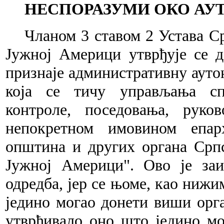
НЕСПОРАЗУМИ ОКО АУ
Чланом 3 ставом 2 Устава С
Јужној Америци утврђује се д
признаје административну ауто
која се тичу управљања сп
контроле, поседовања, рук
непокретном имовином епарх
општина и других органа Срп
Јужној Америци". Ово је за
одредба, јер се њоме, као нижим
једино могао донети виши орга
утврђивало оно што једино мо