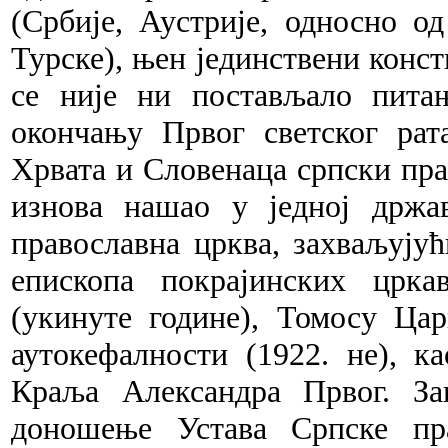
(Србије, Аустрије, односно о
Турске), њен јединствени конст
се није ни постављало пита
окончању Првог светског ра
Хрвата и Словенаца српски пра
изнова нашао у једној држа
православна црква, зах
ваљујућ
епископа покрајинских црк
(укинуте године), Томосу Цар
аутокефалности (1922. не), к
Краља Александра Првог. З
доношење Устава
Српс
ке пр