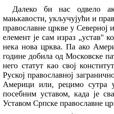
Далеко би нас одвело а
мањкавости, укључуј
ући
и прав
православне цркве у Север
ној 
еле
мент је сам израз „устав" к
нека нова цр
ква.
Па ако Амери
године добила од Москов
ске
па
него статут као свој констит
Руској пра
во
славној загранично
Америци или, рец
имо
сутра у
посебним уставом, када је св
Уста
вом
Српске православне цр