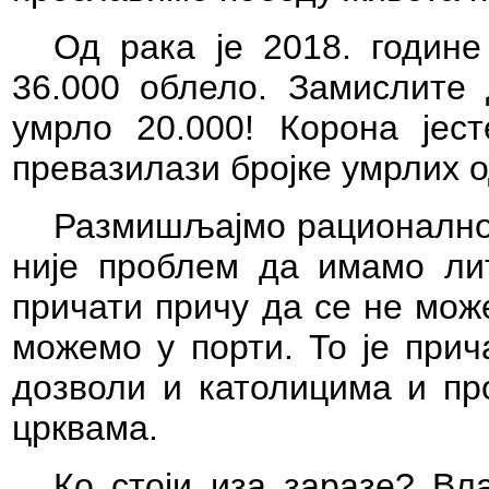
Од рака је 2018. годин
36.000 облело. Замислите 
умрло 20.000! Корона јес
превазилази бројке умрлих о
Размишљајмо рационално.
није проблем да имамо лит
причати причу да се не мож
можемо у порти. То је прич
дозволи и католицима и пр
црквама.
Ко стоји иза заразе? Вл