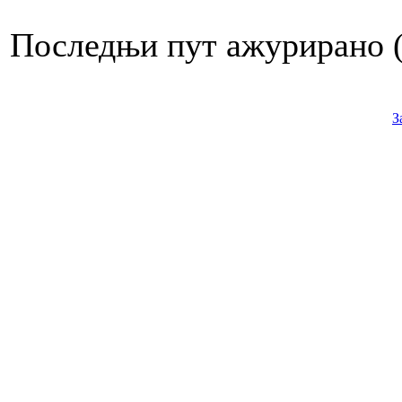
Последњи пут ажурирано ( 
З