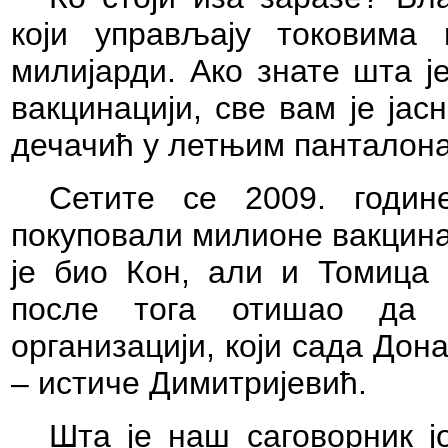
који управљају токовима 
милијарди. Ако знате шта ј
вакцинацији, све вам је јас
дечачић у летњим панталон
Сетите се 2009. годин
покуповали милионе вакцина
је био Кон, али и Томица 
после тога отишао да р
организацији, који сада До
– истиче Димитријевић.
Шта је наш саговорник ј