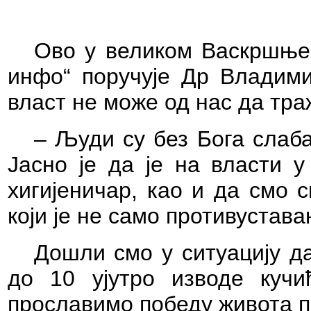
Ово у великом Васкршњем
инфо“ поручује Др Владими
власт не може од нас да тра
– Људи су без Бога слаба
Јасно је да је на власти у
хигијеничар, као и да смо 
који је не само противустава
Дошли смо у ситуацију д
до 10 ујутро изводе куч
прославимо победу живота п