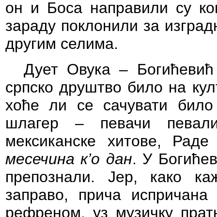
он и Боса направили су ко
зараду поклонили за изградњ
другим селима.
Дует Овука – Богићевић
српско друштво било на кул
хоће ли се сачувати било
шлагер – певачи певали
мексиканске хитове, Рад
месечина к’о дан
. У Богиће
препознали. Јер, како ка
заправо, прича испричана 
рефреном, уз музичку пратњ