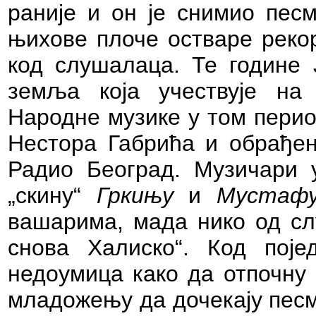
раније и он је снимио пес
њихове плоче остваре рекор
код слушалаца. Те године Ј
земља која учествује на 
Народне музике у том перио
Нестора Габрића и обрађен
Радио Београд. Музичари 
„скину“
Гркињу
и
Мустаф
вашарима, мада нико од сл
снова Халиско“. Код поје
недоумица како да отпочну
младожењу да дочекају пе