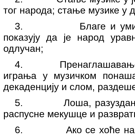
тог народа; стање музике у
3.
Благе и ум
показују да је народ урав
одлучан;
4.
Пренаглашавање
играња у музичком понаша
декаденцију и слом, раздеш
5.
Лоша, разуздан
распусне мекушце и развратн
6.
Ако се хоће на