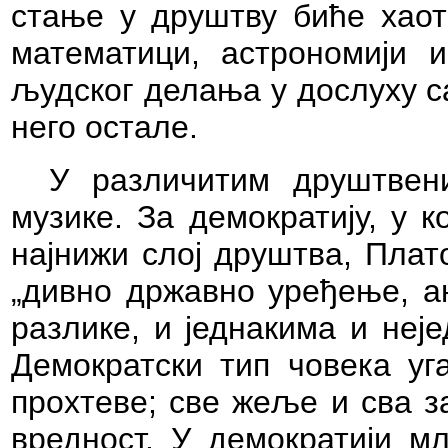
стање у друштву биће хаот
математици, астрономији 
људског делања у дослуху 
него остале.
У различитим друштвен
музике. За демократију, у к
најнижи слој друштва, Плато
„дивно државно уређење, ан
разлике, и једнакима и неје
Демократски тип човека уга
прохтеве; све жеље и сва з
вредност. У демократији мл