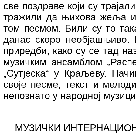
све поздраве који су трајали
тражили да њихова жеља и
том песмом. Били су то так
данас скоро необјашњиво. 
приредби, како су се тад н
музичким ансамблом „Распе
„Сутјеска“ у Краљеву. Начи
своје песме, текст и мелоди
непознато у народној музици
МУЗИЧКИ ИНТЕРНАЦИО