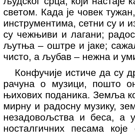
људског срца, који настаје
светом. Када је човек тужан
инструментима, сетни су и и
су чежњиви и лагани; радос
љутња – оштре и јаке; сажа
чисто, а љубав – нежна и ум
Конфучије истиче да су д
рачуна о музици, пошто о
њихових поданика. Земља кој
мирну и радосну музику, зе
незадовољства и беса, а у
носталгичних песама које 