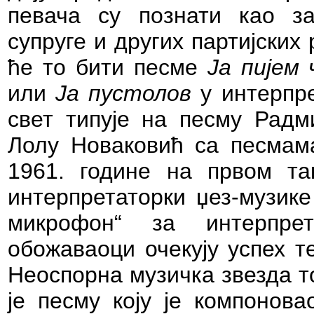
певача су познати као з
супруге и других партијских
ће то бити песме
Ја пијем 
или
Ја пустолов
у интерпре
свет типује на песму Рад
Лолу Новаковић са песма
1961. године на првом та
интерпретаторки џез-музик
микрофон“ за интерпр
обожаваоци очекују успех т
Неоспорна музичка звезда т
је песму коју је компоно