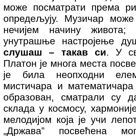
може посматрати према ри
опредељују. Музичар може
нечијем начину живота; 
унутрашње настројење ду
слушаш – такав си
. У с
Платон је многа места посв
је била неопходни еле
мистичара и математичара 
образован, сматрали су д
склада у космосу, хармониј
мелодијом која је учи лепо
„Држава” посвећена мо