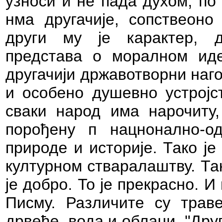
узноси и не пада духом; по
нма другачије, сопствеоно
други му је карактер, др
представа о моралном идеа
другачији државотворни наго
и особено душевно устројст
сваки народ има нарочиту,
порођену п нацнонално-од
природе и историје. Тако је 
културном стваралаштву. Так
је добро. То је прекрасно. 
Писму. Различите су трав
дрвеће, вода и облаци. "Друг