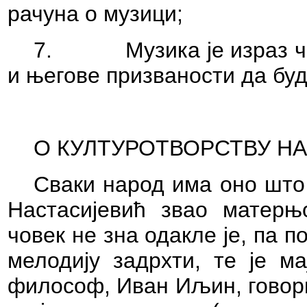
рачуна о музици;
7.
Музика је израз 
и његове призваности да буд
О КУЛТУРОТВОРСТВУ Н
Сваки народ има оно што
Настасијевић звао матерњ
човек не зна одакле је, па п
мелодију задрхти, те је ма
философ, Иван Иљин, говори