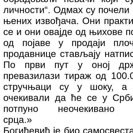
личности“. Одмах су почели
њених извођача. Они практи
се и они овајде од њихове 
од појаве у продаји пло
продавнице стављају натпис
По први пут у оној држ
превазилази тираж од 100.
стручњаци су у шоку, а 
очекивали да ће се у Срби
потпуно неочекивано 
срца.
Богићевић је био самосвеста