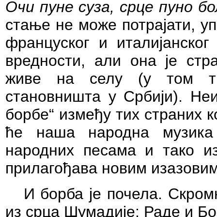
Очи пуне суза, срце пуно бо
стање не може потрајати, уп
француског и италијанског
вредности, али она је стр
живе на селу (у том тр
становништа у Србији). Не
борбе“ између тих страних к
ће наша народна музика
народних песама и тако и
прилагођава новим изазовим
И борба је почела. Скром
из срца Шумадије: Раде и Бо