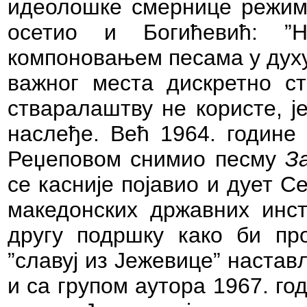
идеолошке смернице режима,
осетио и Богићевић: ”
компоновањем песама у духу
важног места дискретно с
стваралаштву не користе, ј
наслеђе. Већ 1964. године
Реџеповом снимио песму
З
се касније појавио и дует 
македонских државних инст
другу подршку како би про
”славуј из Јежевице” настав
и са групом аутора 1967. г