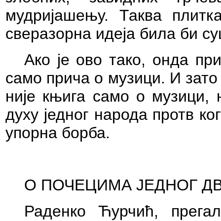
мудријашењу. Таква плитка
сверазорна идеја била би с
Ако је ово тако, онда пр
само прича о музици. И зато
није књига само о музици,
духу једног народа протв ко
упорна борба.
О ПОЧЕЦИМА ЈЕДНОГ Д
Раденко Ћурчић, прега