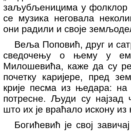
заљубљеницима у фолклор ко
се музика неговала неколик
они радили и своје земљоде
Веља Поповић, друг и сат
сведочењу о њему у еми
Милошевића, каже да су реа
почетку каријере, пред зе
крије песма из њедара: на
потресне. Људи су најзад 
што их је враћало искону из 
Богићевић је свој завича