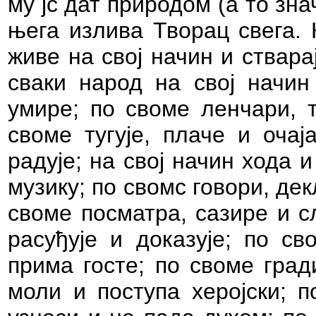
му јс дат природом (а то знач
њега излива Творац свега. 
живе на свој начин и ствара
сваки народ на свој начин 
умире; по своме ленчари, т
своме тугује, плаче и очај
радује; на свој начин хода и
музику; по свомс говори, дек
своме посматра, сазире и сл
расуђује и доказује; по св
прима госте; по своме град
моли и поступа херојски; п