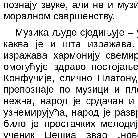
познају звуке, али не и музи
моралном савршенству.
Музика људе сједињује – у
каква је и шта изражава.
изражава хармонију свеми
омогућује здраво посто
Конфучије, слично Платону
препознаје по музици и пл
нежна, народ је срдачан и 
узнемирујућа, народ је раз
било је простачких мелоди
ученик Цешиа звао „нов