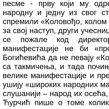
песме - прву који му одр
народну и једну из свог с
спремили «Коловођо, колом 
за свој наступ, други учесни
се пожале код директо
манифестације не би «пр
Богићевића да не певају «Ко
са такмичења, и тада почињ
велике манифестације и пре
ушију «широких народних мас
слушанији – народ их осећа,
Ћурчић пише о томе колик