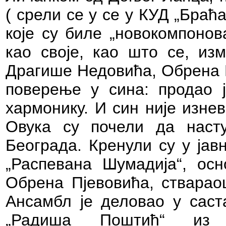
( срели се у се у КУД „Браћ
које су биле „новокомпонов
као своје, као што се, из
Драгише Недовића, Обрена П
поверење у сина: продао 
хармонику. И син није изне
Овука су почели да насту
Београда. Кренули су у јав
„Распевана Шумадија“, осн
Обрена Пјевовића, ствараоц
Ансамбл је деловао у саст
„Радиша Поштић“ из М