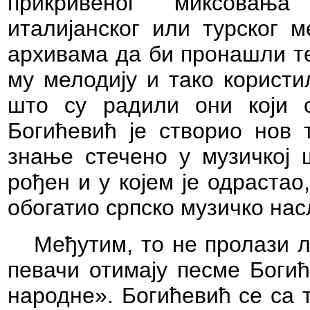
прикривеног миксовања 
италијанског или турског 
архивама да би пронашли те
му мелодију и тако користи
што су радили они који с
Богићевић је створио нов т
знање стечено у музичкој ш
рођен и у којем је одрастао
обогатио српско музичко нас
Међутим, то не пролази 
певачи отимају песме Богић
народне». Богићевић се са 