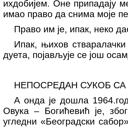
ихдобијем. Оне припадају м
имао право да снима моје пе
Право им је, ипак, неко д
Ипак, њихов стваралачки
дуета, појављује се још оса
НЕПОСРЕДАН СУКОБ СА
А онда је дошла 1964.год
Овука – Богићевић је, због
угледни «Београдски сабор»