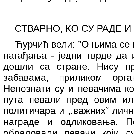
СТВАРНО, КО СУ РАДЕ И
Ћурчић вели: ”О њима се 
нагађања - једни тврде да 
дошли са стране. Нису п
забавама, приликом орг
Непознати су и певачима ко
пута певали пред овим ил
политичара и ,,важних“ лич
награде и одликовања. 
обрадовали певачи који с