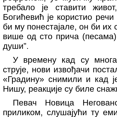
требало је ставити живот
Богићевић је користио речи 
би му понестајале, он би их 
више од сто прича (песама) 
души”.
У времену кад су многа
струје, нови извођачи поста
«Градину» снимили и кад ј
Нишу, реакције су биле сна
Певач Новица Негован
приликом, слушајући ту ем