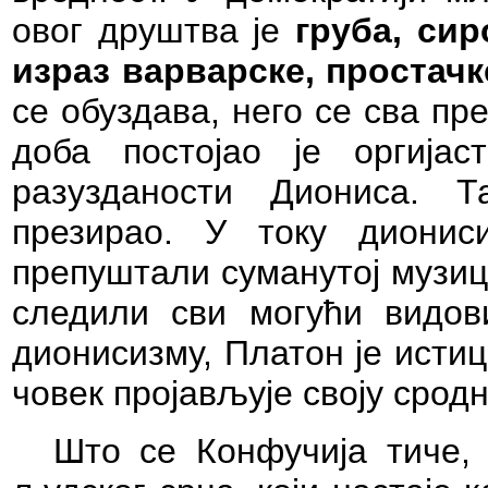
овог друштва је
груба, си
израз варварске, простач
се обуздава, него се сва п
доба постојао је оргија
разузданости Диониса. Т
презирао. У току дионис
препуштали суманутој музици
следили сви могући видови
дионисизму, Платон је истиц
човек пројављује своју срод
Што се Конфучија тиче,