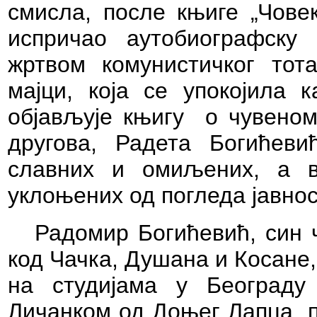
смисла, после књиге „Човек
испричао аутобиографску
жртвом комунистичког тот
мајци, која се упокојила
објављује књигу о чувеном
другова, Радета Богићеви
славних и омиљених, а в
уклоњених од погледа јавнос
Радомир Богићевић, син
код Чачка, Душана и Косане, 
на студијама у Београду
Личанком од Доњег Лапца, 