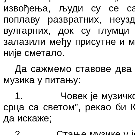
извођења, људи су се са
поплаву развратних, неуз
вулгарних, док су глумци
залазили међу присутне и м
није сметало.
Да сажмемо ставове два
музика у питању:
1.
Човек је музичк
срца са светом”, рекао би 
да искаже;
2.
Стање музике у ј