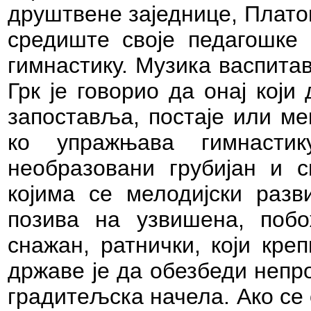
друштвене заједнице, Платон
средиште своје педагошке
гимнастику. Музика васпита
Грк је говорио да онај кој
запоставља, постаје или ме
ко упражњава гимнастик
необразовани грубијан и с
којима се мелодијски разви
позива на узвишена, побо
снажан, ратнички, који кре
државе је да обезбеди непр
градитељска начела. Ако се