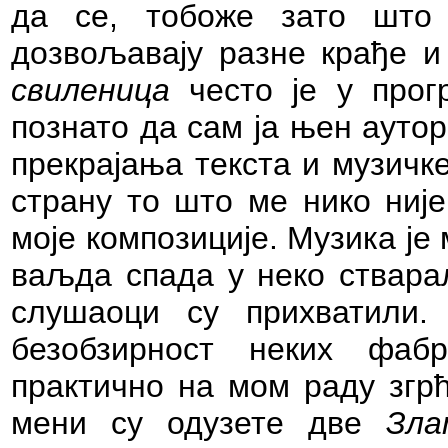
да се, тобоже зато што 
дозвољавају разне крађе и
свиленица
често је у прог
познато да сам ја њен аутор
прекрајања текста и музичке
страну то што ме нико ниј
моје композиције. Музика је
ваљда спада у неко ствара
слушаоци су прихватили.
безобзирност неких фаб
практично на мом раду згр
мени су одузете две
Зла