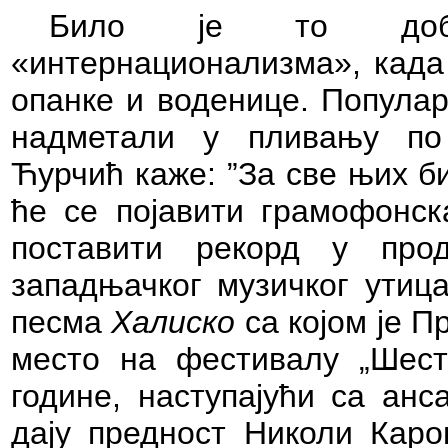
Било је то доба 
«интернационализма», када 
опанке и воденице. Популар
надметали у пливању по
Ћурчић каже: ”За све њих б
ће се појавити грамофонск
поставити рекорд у про
западњачког музичког утица
песма
Халиско
са којом је П
место на фестивалу „Шест
године, наступајући са ан
дају предност Николи Кар