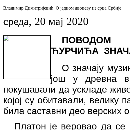
Владимир Димитријевић: О једном двопеву из срца Србије
среда, 20 мај 2020
ПОВОДОМ 
ЋУРЧИЋА
ЗНАЧ
О значају музи
још у древна в
покушавали да ускладе живо
којој су обитавали, велику 
била саставни део верских 
Платон је веровао да с