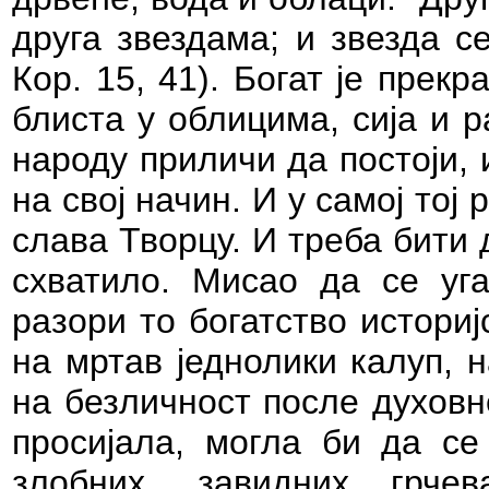
друга звездама; и звезда се
Кор. 15, 41). Богат је прек
блиста у облицима, сија и 
народу приличи да постоји, 
на свој начин. И у самој тој 
слава Творцу. И треба бити 
схватило. Мисао да се уга
разори то богатство историј
на мртав једнолики калуп, н
на безличност после духовне
просијала, могла би да се
злобних, завидних грч