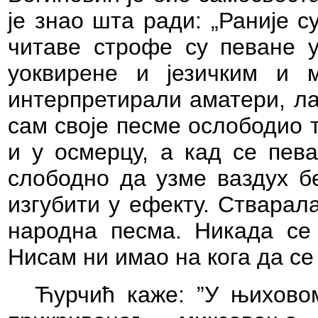
је знао шта ради: „Раније с
читаве строфе су певане у
уоквирене и језичким и 
интерпретирали аматери, ла
сам своје песме ослободио 
и у осмерцу, а кад се пева
слободно да узме ваздух бе
изгубити у ефекту. Стварал
народна песма. Никада се 
Нисам ни имао на кога да се
Ћурчић каже: ”У њихово