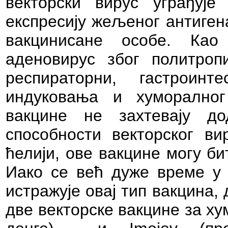
векторски вирус уграђује
експресију жељеног антиген
вакцинисане особе. Као
аденовирус због политро
респираторни, гастроин
индуковања и хуморалног
вакцине не захтевају до
способности векторског ви
ћелији, ове вакцине могу би
Иако се већ дуже време у 
истражује овај тип вакцина,
две векторске вакцине за х