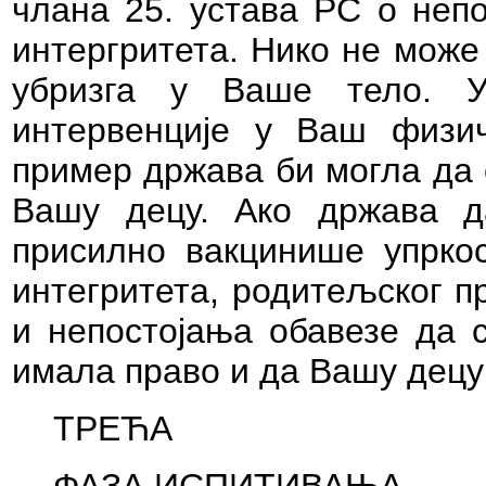
члана 25. устава РС о непо
интергритета. Нико не мож
убризга у Ваше тело. 
интервенције у Ваш физич
пример држава би могла да 
Вашу децу. Ако држава 
присилно вакцинише упркос
интегритета, родитељског п
и непостојања обавезе да с
имала право и да Вашу децу
ТРЕЋА