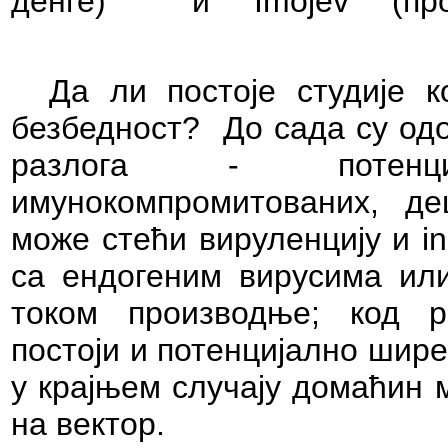
денге) и
Imojev
(прот
Да ли постоје студије ко
безбедност? До сада су одо
разлога - потенци
имунокомпромитованих, де
може стећи вируленцију и
i
са ендогеним вирусима или
током производње; код ре
постоји и потенцијално шир
у крајњем случају домаћин 
на вектор.