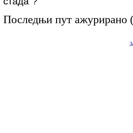
стада“?
Последњи пут ажурирано ( 
З