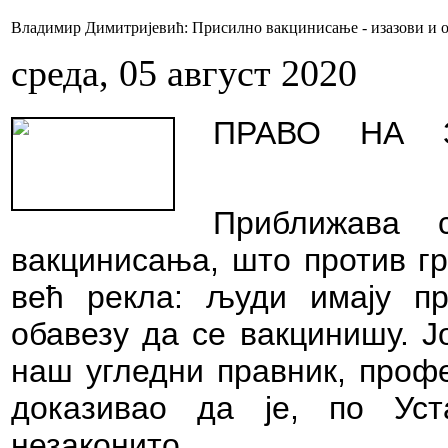
Владимир Димитријевић: Присилно вакцинисање - изазови и 
среда, 05 август 2020
ПРАВО НА 
Приближава 
вакцинисања, што против гр
већ рекла: људи имају п
обавезу да се вакцинишу. Ј
наш угледни правник, профе
доказивао да је, по Уст
незаконито.