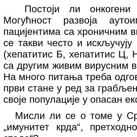
Постоји ли онкогени
Могућност развоја аут
пацијентима са хроничним в
се такви често и искључују
(хепатитис Б, хепатитис Ц,
са другим живим вирусним в
На много питања треба одго
први стане у ред за грабље
своје популације у опасан ек
Мисли ли се о томе у Ср
„имунитет крда“, претход