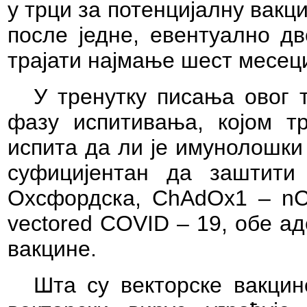
у трци за потенцијалну вакц
после једне, евентуално дв
трајати најмање шест месец
У тренутку писања овог 
фазу испитивања, којом т
испита да ли је имунолошки
суфицијентан да заштити
Оxсфордска,
ChAdOx1 – n
vectored COVID – 19
, обе а
вакцине.
Шта су векторске вакци