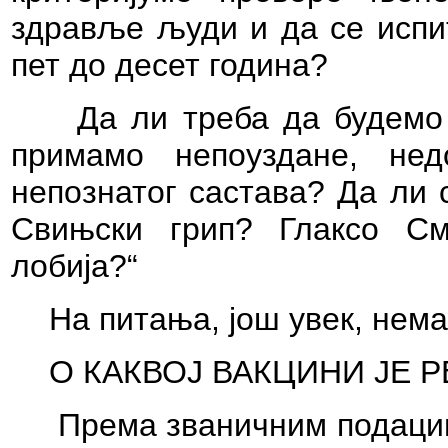
здравље људи и да се испи
пет до десе
Да ли треба да будемо 
примамо непоуздане, не
непознатог састава? Да ли 
Свињски грип? Глаксо См
лобија?“
На питања, још увек, нема
О КАКВОЈ ВА
Према званичним подацим