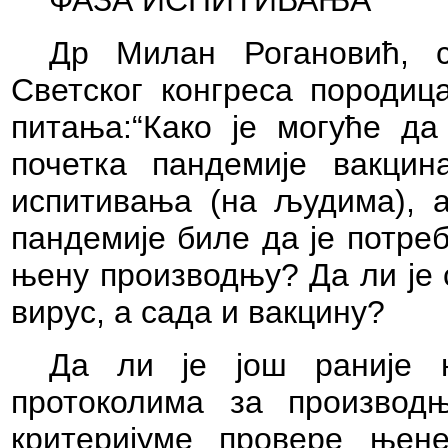
ФАЗА ИСП
Др Милан Рогановић, с
Светског конгреса породица
питања:“Како је могуће да
почетка пандемије вакци
испитивања (на људима), а
пандемије биле да је потре
њену производњу? Да ли је 
вирус, а са
Да ли је још раније 
протоколима за производ
критеријуме провере њен