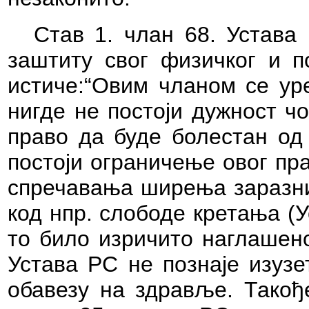
Став
1. члан 68. Устава
заштиту свог физичког и п
истиче:“
Овим чланом се уре
нигде не постоји дужност чо
право да буде болестан од 
постоји ограничење овог пр
спречавања ширења заразних
код нпр. слободе кретања (У
то било изричито наглашено
Устава РС не познаје изузе
обавезу на здравље. Такође