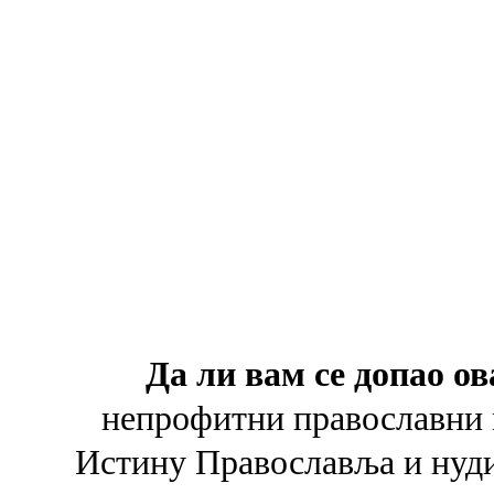
Да ли вам се допао ов
непрофитни православни 
Истину Православља и
нуд