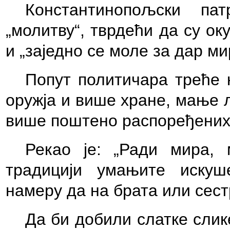
Константинопољски
патр
„молитву“, тврдећи да су о
и „заједно се моле за дар ми
Попут политичара треће 
оружја и више хране, мање 
више поштено распоређени
Рекао је:
„
Ради мира, м
традицији умањите иску
намеру да на брата или сест
Да би добили слатке слик