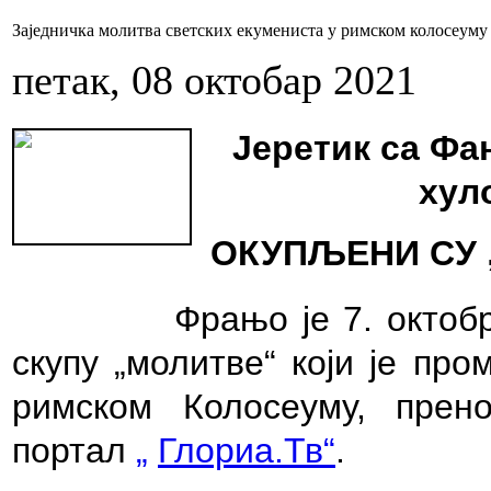
Заједничка молитва светских екумениста у римском колосеуму 
петак, 08 октобар 2021
Јеретик са Фа
хул
ОКУПЉЕНИ СУ 
Фрањо је 7. октоб
скупу
„молитве“ који је про
римском Колосеуму, прено
портал
„
Глориа.Тв“
.