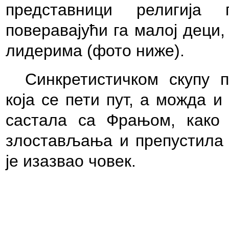
представници религија
поверавајући га малој деци,
лидерима (
фото ниже
).
Синкрети
сти
чком
скупу
пр
која се пети пут, а можда и
састала са
Фрањом
, како
злостављања
и препустила 
је изазвао човек.