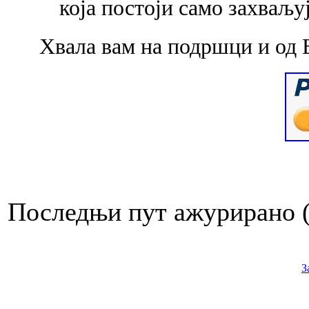
која
постоји само захваљу
Хвала вам на подршци и од 
Последњи пут ажурирано ( 
З