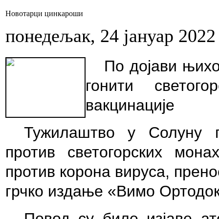
Новотарци цинкароши
понедељак, 24 јануар 2022
По дојави њихо
гонити светог
вакцинације
Тужилаштво у Солуну
против светогорских монах
против корона вируса, прен
грчко издање
«Вимо Ортодок
Повод су биле изјаве ат