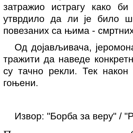
затражио истрагу како би
утврдило да ли је било 
повезаних са њима -
смртних
Од
дојављивача
, јеромон
тражити да наведе конкретн
су тачно рекли. Тек након
гоњени.
Извор: "Борба за веру" / "