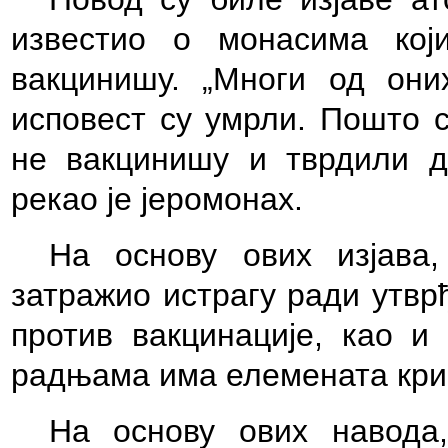
известио о монасима кој
вакцинишу. „Многи од они
исповест су умрли. Пошто 
не вакцинишу и тврдили да
рекао је јеромонах.
На основу ових изјава
затражио истрагу ради утв
против вакцинације, као 
радњама има елемената кри
На основу ових навода