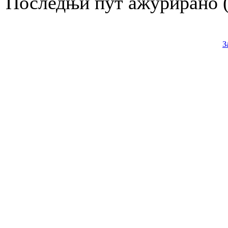
Последњи пут ажурирано ( 
З