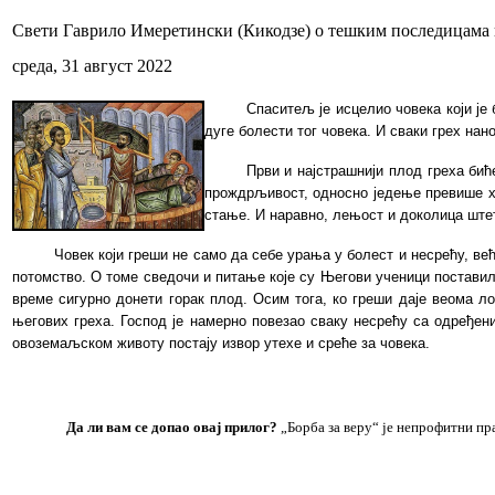
Свети Гаврило Имеретински (Кикодзе) о тешким последицама 
среда, 31 август 2022
Спаситељ је исцелио човека који је
дуге болести тог човека. И сваки грех на
Први и најстрашнији плод греха бић
прождрљивост, односно једење превише хра
стање. И наравно, лењост и доколица штете
Човек који греши не само да себе урања у болест и несрећу, ве
потомство. О томе сведочи и питање које су Његови ученици поставили
време сигурно донети горак плод. Осим тога, ко греши даје веома л
његових греха. Господ је намерно повезао сваку несрећу са одређен
овоземаљском животу постају извор утехе и среће за човека.
Да ли вам се допао овај
прилог
?
„Борба за веру“ је непрофитни п