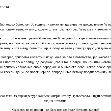
греха
 био тешко болестан 38 година, и рекао му да више не греши, иначе ће н
носи човеку телесну или духовну штету. Велики грех ће изазвати велику
е то што ће човек грехом бити лишен благодати Божије и тиме уништити 
не, постаје узрок многих болести; човек коме су срце и душа пуни зави
 телу и изазивају болести, јер је људско тело у својој структури дизајн
ћ унапред припрема болести и искушења за своје потомство, јер његова
 Спаситељу о слепцу од рођења: „Рави! Ко је сагрешио - он или његови
ош пример члановима своје породице и онима око себе. Таква особа пр
им грехом да би се човек који по природи има велику предиспозицију з
равославни медијски ресурс који мисионари Истину Православља и
нуди беспла
својих
читалаца.
Хвала вам на подршци и од Бога вам изобиље Његових дарова!