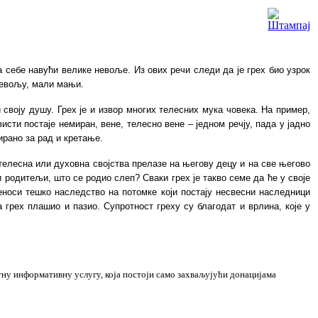
а себе навући велике невоље. Из ових речи следи да је грех био узрок
 невољу, мали мањи.
своју душу. Грех је и извор многих телесних мука човека. На пример,
сти постаје немиран, вене, телесно вене – једном речју, пада у јадно
ирано за рад и кретање.
 телесна или духовна својства прелазе на његову децу и на све његово
 родитељи, што се родио слеп? Сваки грех је такво семе да ће у своје
еноси тешко наследство на потомке који постају несвесни наследници
а грех плашио и пазио. Супротност греху су
благодат
и врлина, које у
тну
информативну
услугу
, која
постоји само захваљујући
донацијама