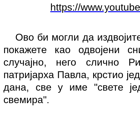
https://www.youtu
Ово би могли да издвојите
покажете као одвојени сн
случајно, него слично Р
патријарха Павла, крстио јед
дана, све у име "свете је
свемира".