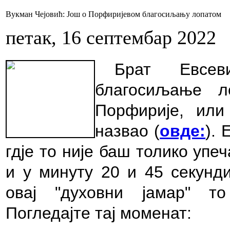
Вукман Чејовић: Још о Порфиријевом благосиљању лопатом
петак, 16 септембар 2022
Брат Евсев
благосиљање л
Порфирије, или 
назвао (
овде:
).
Е
гдје то није баш толико упе
и у минуту 20 и 45 секунд
овај "духовни јамар" т
Погледајте тај моменат: