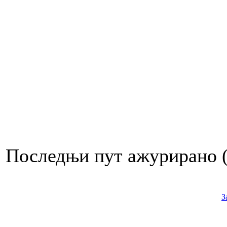
Последњи пут ажурирано ( 
З