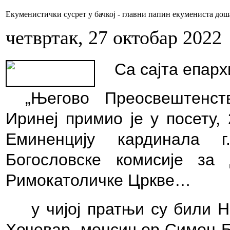
Екуменистички сусрет у бачкој - главни папин екумениста дош
четвртак, 27 октобар 2022
Са сајта епарх
„
Његово Преосвештенст
Иринеј примио је у посету,
Еминенцију кардинала г
Богословске комисије за
Римокатоличке Цркве…
у чијој пратњи су били 
Хочевар, монсињор Симон Б