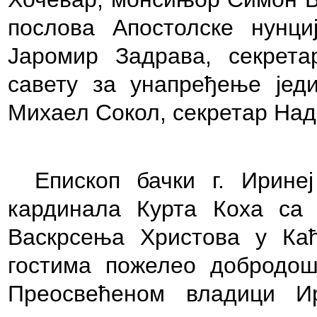
послова Апостолске нунциј
Јаромир Задрава, секрет
савету за унапређење једи
Михаел Сокол, секретар Над
Епископ бачки г. Ирине
кардинала Курта Коха са
Васкрсења Христова у Ка
гостима пожелео добродош
Преосвећеном владици И