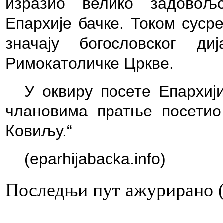
изразио велико задовољ
Епархије бачке. Током суср
значају богословског д
Римокатоличке Цркве.
У оквиру посете Епархији
члановима пратње посетио
Ковиљу.
“
(eparhijabacka.info)
Последњи пут ажурирано ( 