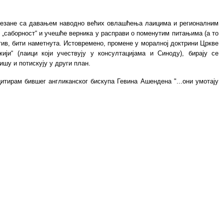
повезане са давањем наводно већих овлашћења лаицима и регионалним
 „саборност“ и учешће верника у расправи о поменутим питањима (а то
тив, бити наметнута. Истовремено, промене у моралној доктрини Цркве
ји“ (лаици који учествују у консултацијама и Синоду), бирају се
ишу и потискују у други план.
тирам бившег англиканског бискупа Гевина Ашендена "...они умотају