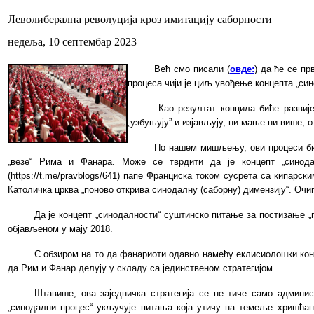
Леволиберална револуција кроз имитацију саборности
недеља, 10 септембар 2023
Већ смо писали (
овде:
) да ће се пр
процеса чији је циљ увођење концепта „си
Као резултат концила биће развиј
„узбуњују” и изјављују, ни мање ни више, 
По нашем мишљењу, ови процеси би 
„везе“ Рима и Фанара. Може се тврдити да је концепт „синода
(https://t.me/pravblogs/641) папе Франциска током сусрета са кипарс
Католичка црква „поново открива синодалну (саборну) димензију“. Очиг
Да је концепт „синодалности“ суштинско питање за постизање „
објављеном у мају 2018.
С обзиром на то да фанариоти одавно намећу еклисиолошки концеп
да Рим и Фанар делују у складу са јединственом стратегијом.
Штавише, ова заједничка стратегија се не тиче само админи
„синодални процес“ укључује питања која утичу на темеље хришћанс