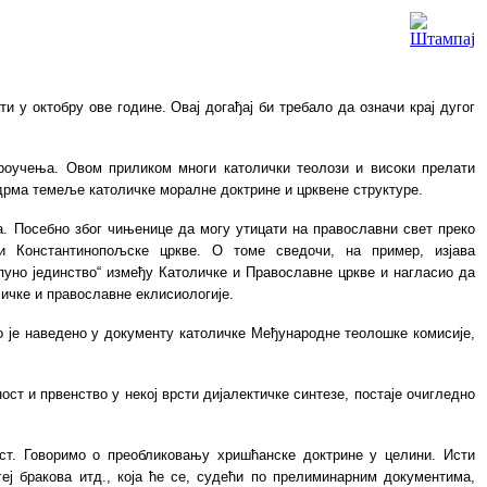
и у октобру ове године. Овај догађај би требало да означи крај дугог
ро
у
чења. Овом приликом многи католички теолози и високи прелати
уздрма темеље католичке моралне доктрине и црквене структуре.
 Посебно због чињенице да могу утицати на православни свет преко
и Константинопољске цркве. О томе сведочи, на пример, изјава
отпуно јединство“ између Католичке и Православне цркве и нагласио да
личке и православне еклисиологије.
то је наведено у документу католичке Међународне теолошке комисије,
ост и првенство у некој врсти дијалектичке синтезе, постаје очигледно
ст. Говоримо о преобликовању хришћанске доктрине у целини. Исти
еј бракова итд., која ће се, судећи по прелиминарним документима,