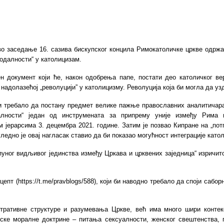
во заседање 16. сазива бискупског концила Римокатоличке цркве одржат
нодалности“ у католицизам.
ен документ који ће, након одобрења папе, постати део католичког ве
о надолазећој „револуцији” у католицизму. Револуција која би могла да 
требало да постану предмет велике пажње православних аналитичара.
лности“ један од инструмената за припрему уније између Рима 
ким јерарсима 3. децембра 2021. године. Затим је позвао Кипране на „п
ледно је овај нагласак ставио да би показао могућност интеграције като
пуног видљивог јединства између Цркава и црквених заједница“ изричи
т (https://t.me/pravblogs/588), који би наводно требало да споји саборн
стративне структуре и разумевања Цркве, већ има много шири контек
ке моралне доктрине – питања сексуалности, женског свештенства, г