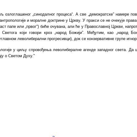
циљ озлоглашеног „синодалног процеса“. А све „демократске” намере 
нтропологије и моралне доктрине у Цркву. У пракси се не очекује права
аст папе или „првог“) биће очувана, али ће у
П
равославној
Ц
ркви, напро
ветога који говори кроз „народ Божији”. Међутим, као „народ Божи
 (углавном леволиберални прогресивци), док се конзервативне групе игнор
логије у циљу спровођења леволибералне агенде западног света. Да ци
ју о Светом Духу."