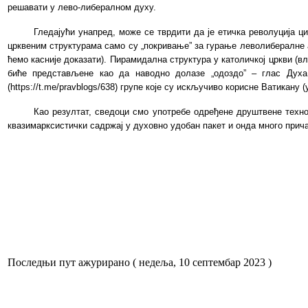
решавати у лево-либералном духу.
Гледајући унапред, може се тврдити да је етичка револуција 
црквеним структурама само су „покривање” за гурање леволибералне а
ћемо касније доказати). Пирамидална структура у католичкој цркви (вл
биће представљене као да наводно долазе „одоздо” – глас Духа С
(https://t.me/pravblogs/638) групе које су искључиво корисне Ватикану
Као резултат, сведоци смо употребе одређене друштвене техно
квазимарксистички садржај у духовно удобан пакет и онда много прича
Последњи пут ажурирано ( недеља, 10 септембар 2023 )