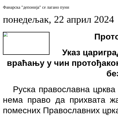
Фанарска "депонија" се лагано пуни
понедељак, 22 април 2024
Прото
Указ царигра
враћању у чин протођакон
бе
Руска православна црква
нема право да прихвата ж
помесних
П
равославних црка