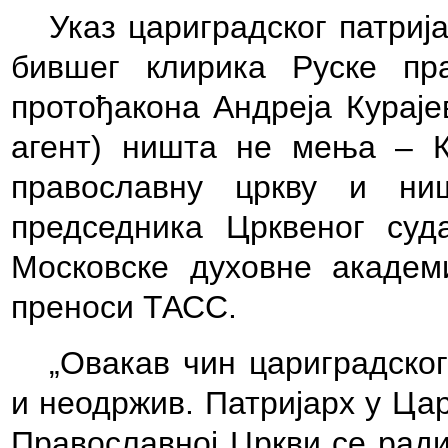
Указ цариградског патриј
бившег клирика Руске пр
протођакона Андреја Кураје
агент) ништа не мења – Ку
православну цркву и ни
председника Црквеног суд
Московске
духовне
академ
преноси ТАСС.
„Овакав чин цариградског
и неодржив. Патријарх у Цар
Православној Цркви се ради