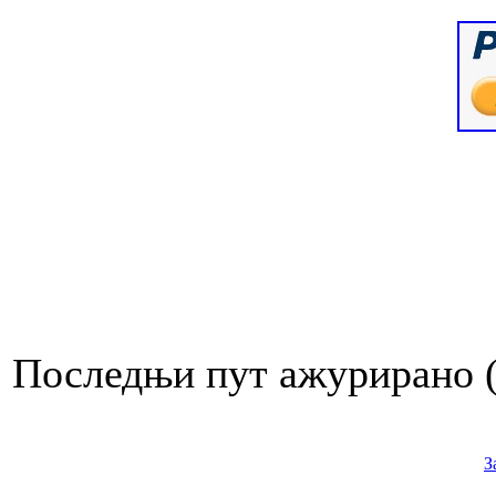
Последњи пут ажурирано (
З