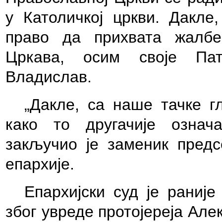
у Католичкој цркви. Дакле
право да прихвата жалбе
Цркава, осим своје Пат
Владислав.
„Дакле, са наше тачке г
како то другачије означа
закључио је заменик предс
епархије.
Епархијски суд је раниј
због увреде протојереја Але