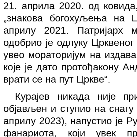
21. априла 2020. од ковида
„знакова богохуљења на Ц
априлу 2021. Патријарх 
одобрио је одлуку Црквеног
увео мораторијум на издава
које је дато протођакону Ан
врати се на пут
Ц
ркве“.
Курајев никада није пр
објављен и ступио на снагу
априлу 2023), напустио је Р
фанариота, који увек
п