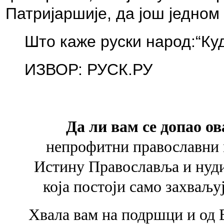
Патријаршије, да још једном
Што каже руски народ:“Куд
ИЗВОР: РУСК.РУ
Да ли вам се допао ов
непрофитни православни 
Истину Православља и
нуд
која
постоји само захваљу
Хвала вам на подршци и од 