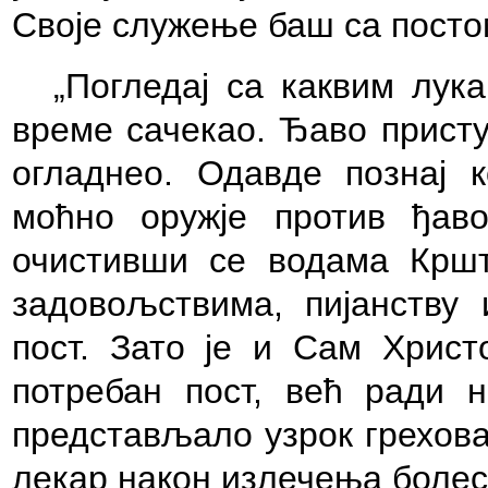
Своје служење баш са постом
„Погледај са каквим лука
време сачекао. Ђаво присту
огладнео. Одавде познај к
моћно оружје против ђаво
очистивши се водама Кршт
задовољствима, пијанству
пост. Зато је и Сам Христ
потребан пост, већ ради 
представљало узрок грехов
лекар након излечења болес