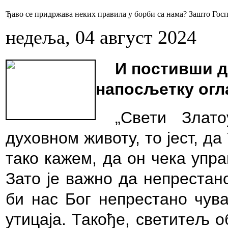
Ђаво се придржава неких правила у борби са нама? Зашто Госп
недеља, 04 август 2024
И постивши д
напосљетку огл
„Свети Злат
духовном животу, то јест, да
тако кажем, да он чека упр
Зато је важно да непрестан
би нас Бог непрестано чув
утицаја. Такође, светитељ 