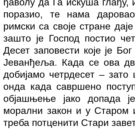
ђаволу да Га искуша глађу,
поразио, те нама даровао
римски са своје стране дај
зашто је Господ постио че
Десет заповести које је Бо
Јеванђеља. Када се ова дв
добијамо четрдесет – зато
онда када савршено посту
објашњење јако допада је
морални закон и у Старом 
треба потценити Стари заве