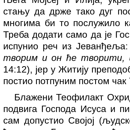
стању да држе тако дуг пос
многима би то послужило ка
Треба додати само да је Го
испунио реч из Јеванђеља:
творим и он ће творити, 
14:12), јер у Житију преподо
постио потпуним постом чак 
Блажени Теофилакт Охри
подвига Господа Исуса и пи
сам допустио Својој (људск