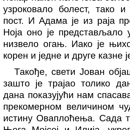
узроковало болест, тако 
пост. И Адама је из раја п
Ноја оно је представљало 
низвело огањ. Иако је њих
корен и једне и друге казне 
Такође, свети Јован обј
зашто је трајао толико дан
дана показујући нам спасав
прекомерном величином чу
истину Оваплоћења. Сада та
Њега Мојсеј и Илија, укр