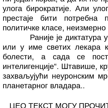
улога бирократије. Али уло
престаје бити потребна 
политичке класе, неизмерно 
Раније је диктатура усп
или у име светих лекара к
болести, а сада се пос
интелигенције“. Штавише, к
захваљујући неуронским мр
планетарног владара..
ЦЕО ТЕКСТ МОГУ ПРОЧИ