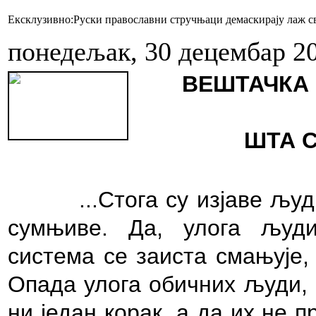
Ексклузивно:Руски православни стручњаци демаскирају лаж св
понедељак, 30 децембар 2
ВЕШТАЧКА 
ШТА С
...Стога су изјаве љ
сумњиве. Да, улога људи
система се заиста смањује,
Опада улога обичних људи, 
ни један корак, а да их не 