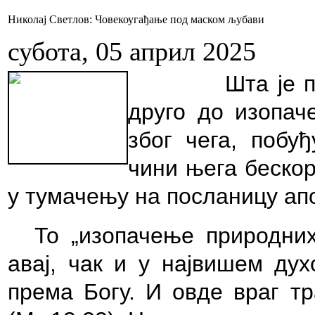
Николај Светлов: Човекоугађање под маском љубави
субота, 05 април 2025
Шта је порочн
друго до изопач
због чега, побу
чини њега беско
у тумачењу на посланицу апо
То „изопачење природни
авај, чак и у највишем ду
према Богу. И овде враг тр