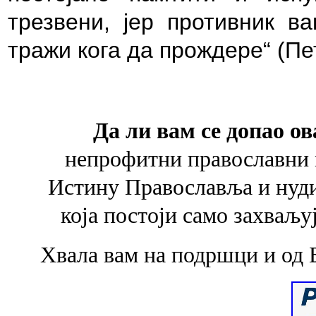
трезвени, јер противник в
тражи кога да прождере“ (Пет
Да ли вам се допао ов
непрофитни православни 
Истину Православља и
нуд
која
постоји само захваљу
Хвала вам на подршци и од 