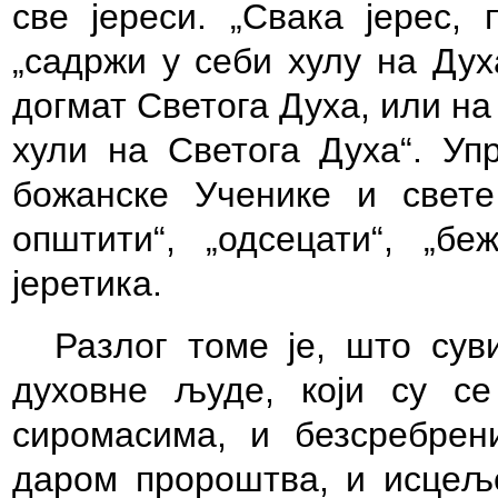
све јереси. „Свака јерес, 
„садржи у себи хулу на Дух
догмат Светога Духа, или на
хули на Светога Духа“. Упр
божанске Ученике и свете
општити“, „одсецати“, „б
јеретика.
Разлог томе је, што су
духовне људе, који су с
сиромасима, и безсребрен
даром пророштва, и исцељ