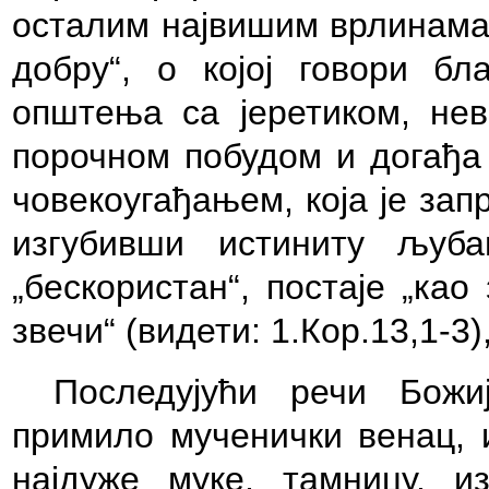
осталим највишим врлинама 
добру“, о којој говори бл
општења са јеретиком, нев
порочном побудом и догађа
човекоугађањем, која је зап
изгубивши истиниту љуба
„бескористан“, постаје „као
звечи“ (видети: 1.Кор.13,1-3)
Последујући речи Божи
примило мученички венац, и
најдуже муке, тамницу, и