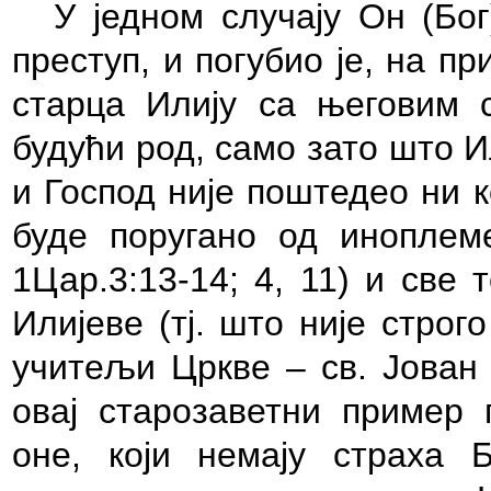
У једном случају Он (Бо
преступ, и погубио је, на п
старца Илију са његовим 
будући род, само зато што И
и Господ није поштедео ни 
буде поругано од иноплем
1Цар.3:13-14; 4, 11) и све
Илијеве (тј. што није строг
учитељи Цркве – св. Јован 
овај старозаветни пример 
оне, који немају страха Б