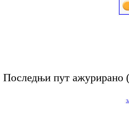
Последњи пут ажурирано ( 
З