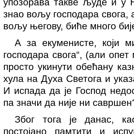
упозорава такве људе и у Н
знао вољу господара свога, 
вољу његову, биће много бије
А за екуменисте, који 
господара свога“, (али опет
просто укинути обећану каз
хула на Духа Светога и ука
И испада да је Господ недо
па значи да није ни савршен
Због тога је данас, к
постојано памтити и испу