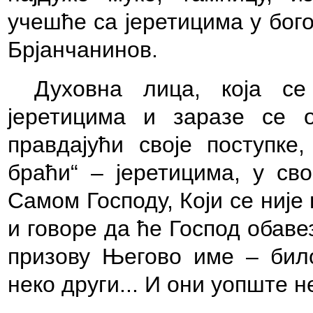
учешће са јеретицима у бог
Брјанчанинов.
Духовна лица, која се
јеретицима и заразе се 
правдајући своје поступке
браћи“ – јеретицима, у св
Самом Господу, Који се није
и говоре да ће Господ обаве
призову Његово име – било
неко други... И они уопште н