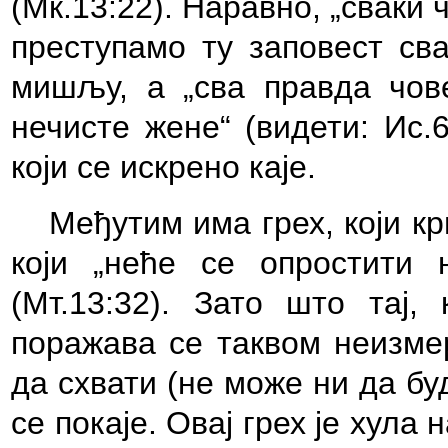
(Мк.13:22). Наравно, „сваки ч
преступамо ту заповест сва
мишљу, а „сва правда чов
нечисте жене“ (видети: Ис.
који се искрено каје.
Међутим има грех, који к
који „неће се опростити
(Мт.13:32). Зато што тај,
поражава се таквом неизме
да схвати (не може ни да бу
се покаје. Овај грех је хула