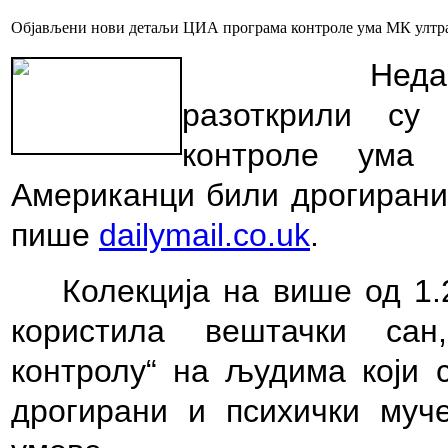
Објављени нови детаљи ЦИА програма контроле ума МК ултр
Неда
разоткрили су
контроле ума 
Американци били дрогирани 
пише
dailymail.co.uk
.
Колекција на више од 1.
користила вештачки сан
контролу“ на људима који
дрогирани и психички муч