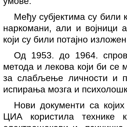
умове.
Међу субјектима су били 
наркомани, али и војници а
који су били потајно изложе
Од 1953. до 1964. спров
метода и лекова који би се
за слабљење личности и 
испирања мозга и психолошк
Нови документи са којих 
ЦИА користила технике 