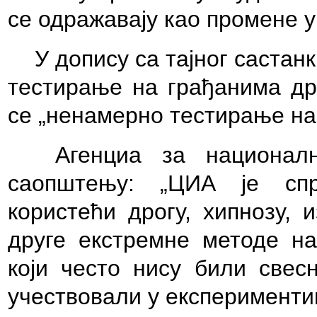
се одражавају као промене 
У допису са тајног састан
тестирање на грађанима др
се „ненамерно тестирање на
А
генциа
за националн
саопштењу: „ЦИА је спр
користећи дрогу, хипнозу, 
друге екстремне методе н
који често нису били све
учествовали у експеримент