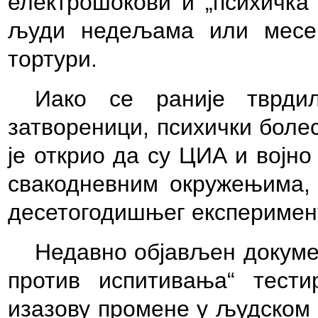
електрошокови и „психичка 
људи недељама или месец
тортури.
Иако се раније тврди
затвореници, психички боле
је открио да су ЦИА и војно
свакодневним окружењима, 
десетогодишњег експеримен
Недавно објављен докумен
против испитивања“ тести
изазову промене у људском 