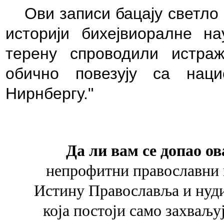
Ови записи бацају светло
историји бихејвиоралне н
терену спроводили истра
обично повезују са нац
Нирнбергу."
Да ли вам се допао ов
непрофитни православни 
Истину Православља и
нуд
која
постоји само захваљу