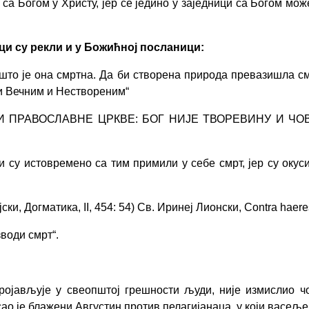
 са Богом у Христу, јер се једино у заједници са Богом мо
ици су рекли и у Божићној посланици:
то је она смртна. Да би створена природа превазишла смр
и Вечним и Нествореним“
 ПРАВОСЛАВНЕ ЦРКВЕ: БОГ НИЈЕ ТВОРЕВИНУ И ЧО
су истовремено са тим примили у себе смрт, јер су окус
јски,
Догматика, II, 454: 54) Св. Иринеј Лионски, Contra haeres
зводи смрт
“
.
ројављује у свеопштој грешности људи, није измислио ч
о је блажени Августин против пелагијанаца, у који васељенс