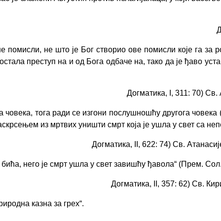
Д
е помисли, не што је Бог створио ове помисли које га за р
постала преступ на и од Бога одбаче на, тако да је ђаво уст
Догматика, I, 311: 70) Св. Ат
а човека, тога ради се изгони послушношћу другога човека 
васкрсењем из мртвих уништи смрт која је ушла у свет са н
Догматика, II, 622: 74) Св. Атанасије
 бића, него је смрт ушла у свет завишћу ђавола
“
(Прем. Сол. 
Догматика, II, 357: 62) Св. Кири
риродна казна за грех
“
.