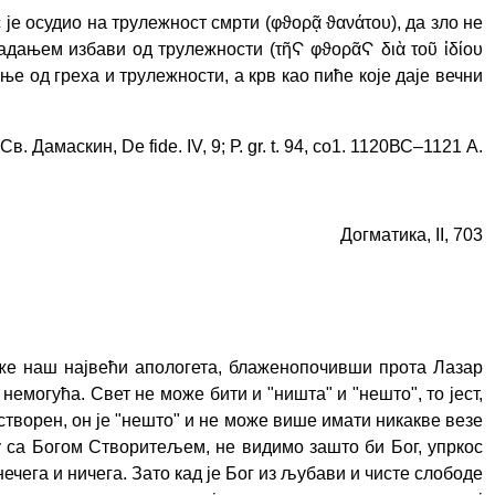
 је осудио на трулежност смрти (φϑορᾷ ϑανάτου), да зло не
адањем избави од трулежности (τῆϚ φϑορᾶϚ διὰ τοῦ ἰδίου
е од греха и трулежности, а крв као пиће које даје вечни
 Св. Дамаскин, De fide. IV, 9; Р. gr. t. 94, со1. 1120ВС–1121 А.
Догматика, II, 703
 каже наш највећи апологета, блаженопочивши прота Лазар
 немогућа. Свет не може бити и "ништа" и "нешто", то јест,
ћ створен, он је "нешто" и не може више имати никакве везе
езу са Богом Створитељем, не видимо зашто би Бог, упркос
нечега и ничега. Зато кад је Бог из љубави и чисте слободе