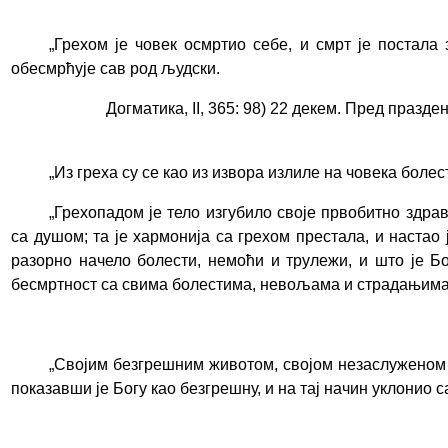
„
Грехом је човек осмртио себе, и смрт је постала 
обесмрћује сав род људски.
Догматика, II, 365: 98) 22 декем. Пред празд
„Из греха су се као из извора излиле на човека боле
„
Грехопадом је тело изгубило своје првобитно здра
са душом; та је хармонија са грехом престала, и настао 
разорно начело болести, немоћи и трулежи, и што је Б
бесмртност са свима болестима, невољама и страдањим
„
Својим безгрешним животом, својом незаслуженом см
показавши је Богу као безгрешну, и на тај начин уклонио 