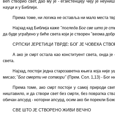
већ створио свет, дао му је - егзистенцију чију је неу
науци и у Библији.
Према томе,
ни
логика не оставља ни мало места тврд
Најзад кад Библија каже
"погледа Бог све што је ст
да буде уграђено у биће света који је створен "веома добр
СРПСКИ ЈЕРЕТИЦИ ТВРДЕ: БОГ ЈЕ ЧОВЕКА СТВ
А ако је смрт остала као конституент света, онда је
света.
Најзад, постоји једна старозаветна књи
г
а која није 
мисао; "
Бог смерти не сотвори"
(Прем. Сол. 1,13) - Бог н
Према томе, ако смрт постоји у самој природи све
ништавило, и да створи свет без смрти, без повратка ств
обичан апсурд - ноторни апсурд, осим ако би порек
ли
Бож
СВЕ ШТО ЈЕ СТВОРЕНО ЖИВИ ВЕЧНО