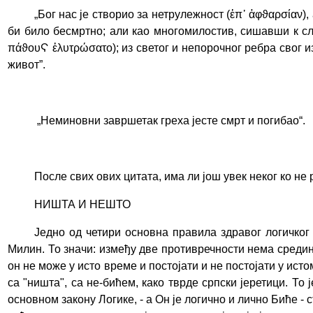
„
Бог нас је створио за нетрулежност (ἐπ᾽ ἀφϑαρσίαν)
би било бесмртно; али као многомилостив, сишавши к сл
πάϑουϚ ἐλυτρώσατο); из светог и непорочног ребра свог и
живот”.
„
Неминовни завршетак греха јесте смрт и погибао
“
.
После свих ових цитата, има ли још увек неког ко н
НИШТА И НЕШТО
Једно од четири основна правила здравог логичког 
Милин. То значи: између две противречности нема средин
он не може у исто време и постојати и не постојати у исто
са "ништа", са не-бићем, како тврде српски јеретици. То
основном закону Логике, - а Он је логично и лично Биће - 