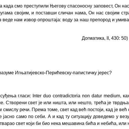
, а када смо преступили
Њ
егову спасоносну заповест, Он нас
угама својим, и поставши сличан нама, Он нас својим стр
з веде нам извор опроштаја: воду за наш препород и умивањ
Догматика, II, 430: 50)
е разуме Игњатијевско-Перићевску-папистичку јерес?
суђења гласи: Inter duo contradictoria non datur medium,
е. Створени свет је или ништа
,
или нешто
,
трећа је тврдња
м смислу речи. Према томе, свет кад већ постоји, кад је ве
 је јасно само по себи. А и кад ту ситуацију доведемо у в
стварао свет који би био нека мешавина бића и небића, или 