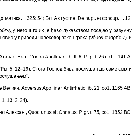
огматика, I, 325: 54) Бл. Ав густин, De nupt. et concup. II, 12.
обљују, него што их је ђаво лукавством посејао у разумну
ановио у природи човековој закон греха (νόμον ἁμαρτίαϚ), и
анас. Вел., Contra Apollinar. lib. II, 6; Р. gr. t. 26,со1. 1141 А.
(Рм. 5, 12–19). Стога Господ бива послушан до саме смрти
епослушањем
“
.
 Велики, Adversus Apollinar. Antirrhetic, ib. 21; со1. 1165 АВ.
1, 13; 2, 24).
л Алексан., Quod unus sit Christus; Р. gr. t. 75, со1. 1352 ВС.