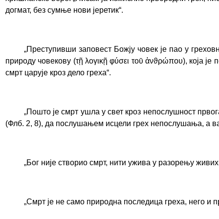
догмат, без сумње нови јеретик“.
„Преступивши заповест Божју човек је пао у греховн
природу човекову (τῇ λογικῇ φύσει τοῡ ἀνϑρώπου), која је 
смрт царује кроз дело греха“.
„
Пошто је смрт ушла у свет кроз непослушност првог
(Флб. 2, 8), да послушањем исцели грех непослушања, а 
„
Бог није створио смрт, нити ужива у разорењу живих
„
Смрт је не само природна последица греха, него и п