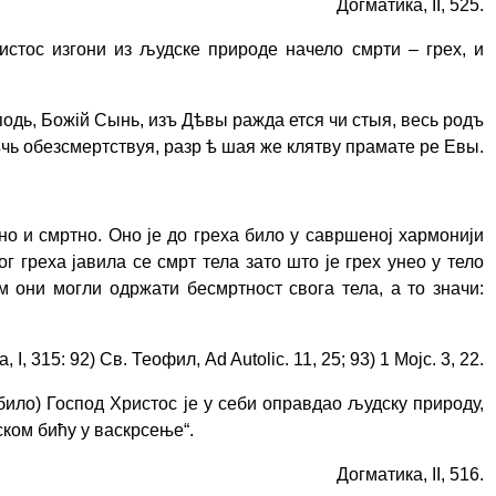
Догматика, II, 525.
ристос изгони из људске природе начело смрти – грех, и
сподь, Божій Сынь, изъ Дѣвы ражда ется чи стыя, весь родъ
чь обезсмертствуя, разр ѣ шая же клятву прамате ре Евы.
о и смртно. Оно је до греха било у савршеној хармонији
греха јавила се смрт тела зато што је грех унео у тело
 они могли одржати бесмртност свога тела, а то значи:
 I, 315: 92) Св. Теофил, Аd Autolic. 11, 25; 93) 1 Мојс. 3, 22.
било) Господ Христос је у себи оправдао људску природу,
дском бићу у васкрсење
“
.
Догматика, II, 516.