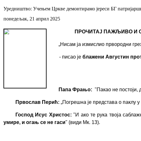
Уредништво: Учењем Цркве демонтирамо јереси БГ патријарши
понедељак, 21 април 2025
ПРОЧИТАЈ ПАЖЉИВО И СТ
„Нисам ја измислио првородни грех 
- писао је
блажени Августин пр
Папа Фрањо:
"Пакао не постоји, 
Првослав Перић:
„Погрешна је представа о паклу у
Господ Исус Христос:
"
И ако те рука твоја саблаж
умире, и огањ се не гаси
" (види Мк. 13).