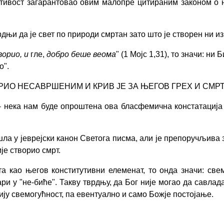
ништивост загарантовао овим малопре цитираним законом о
њи да је свет по природи смртан зато што је створен ни из 
ворио, и
гле,
добро беше веома
" (1 Мојс 1,31), то значи: н
о".
ОРИО НЕСАВРШЕНИМ И КРИВ ЈЕ ЗА ЊЕГОВ ГРЕХ И СМР
 - нека
нам
буде опроштена ова бласфемична констатација
ушла у јеврејски канон Светога писма, али је препоручљива 
ије створио смрт.
та као његов конститутивни елеменат, то онда значи: све
ари у "не-биће". Такву тврдњу, да Бог није могао да савла
и
ју свемогућност, па евентуално и само Божје постојање.