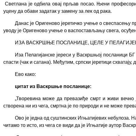
Светлана је одбила овај прљав посао. Њени професори 
уцену да обави задатак у замену за лек од рака.
Данас је Оригеново јеретичко учење о свеспасењу п
уводу је
Оригеново учење о васпостављању свега, осуђено 
ИЗА ВАСКРШЊЕ ПОСЛАНИЦЕ, ЦЕЛЕ У ПЕЛАГИЈЕВ
Иза Пелагијанске јереси у Васкршњој посланици БГ п
спасти (чак и сатана). Међутим, српски јеретици схватају, 
Ево како:
цитат из Васкршње посланице:
„
Творевина може да превазиђе смрт и живи вечно ј
створена ни из чега, смртна је по природи и не може прев
Ово је једна од суштинских Игњатијевих небулоза.
Н
читамо то исто, из чега се види да је Игњатије аутор Вас