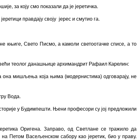
е, за коју смо показали да је јеретичка.
еретици правдају своју јерес и смутио га.
не књиге, Свето Писмо, а камоли светоотачке списе, а то
ајвећи теолог данашњице архимандрит Рафаил Карелин:
а она мишљења која њима (модернистима) одговарају, не
тру Вода.
 историје у Будимпешти. Њени професори су
јој предложили
еретика Оригена.
Заправо, од Светлане се тражило да
н на Петом Васељенском сабору као јеретик, био у праву.