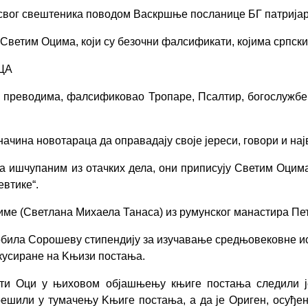
свог свештеника поводом Васкршње посланице БГ патријаршиј
ветим Оцима, који су безочни фалсификати, којима српски ј
ЦА
им преводима, фалсификовао Тропаре, Псалтир, богослужбе
ачина новотараца да оправадају своје јереси, говори и н
 ишчупаним из отачких дела, они приписују Светим Оцим
невтике
“
.
име (Светлана Михаела Танаса) из румунског манастира Пе
је добила Сорошеву стипендију за изучавање средњовековне
окусиране на Kњизи постања.
вети Оци у њиховом објашњењу књиге постања следили ј
грешили у тумачењу
K
њиге п
остања, а да је Ориген, осуђе