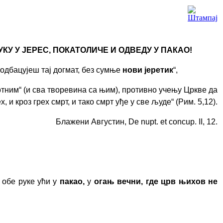
У У ЈЕРЕС, ПОКАТОЛИЧЕ И ОДВЕДУ У ПАКАО!
 одбацујеш тај догмат, без сумње
нови јеретик
“,
ртним“ (и сва творевина са њим)
, противно учењу Цркве да
х, и кроз грех смрт, и тако смрт уђе у све људе
“ (Рим. 5,12).
Блажени Августин, De nupt. et concup. II, 12.
с обе руке ући у
пакао,
у
огањ вечни,
г
де црв њихов не