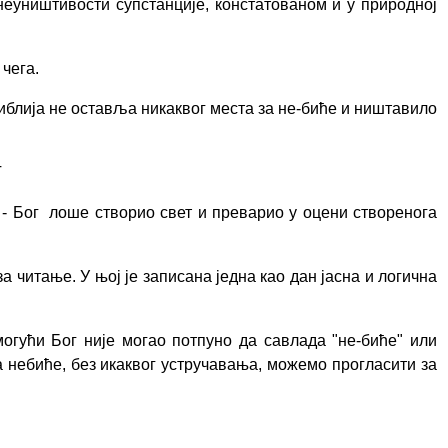
 неуништивости супстанције, констатованом и у природној
чега.
и Библија не оставља никаквог места за не-биће и ништавило
Т
 - Бог
лоше створио свет и
преварио у оцени створенога
за читање. У њој је записана једна као дан јасна
и
логична
могући Бог није могао потпуно да савлада "не-биће" или
да небиће,
без
икаквог устручавања
, можемо прогласити
за