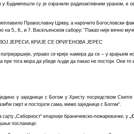
у Будимпешти су је озрачили радиоактивним ураном, и он
реплавило Православну Цркву, а нарочито Богословски факу
на 5., 6., и 7.
В
асељенском сабору: "Пакао није в
е
ч
но му
ОЈ ЈЕРЕСИ, КРИЈЕ СЕ ОРИГЕНОВА ЈЕРЕС
атријаршије, управо се крије намера да се – у крајњем ис
да пре тога мора да убеде људе да пакао не постоји. Они то 
едино у заједници с Богом у Христу посредством Светог Д
азићи смрт и постојати сама, мимо заједнице с Богом
“
.
а сајту „Саборност“ епархије браничевско-пожаревачке,
у
„
кршње посланице: