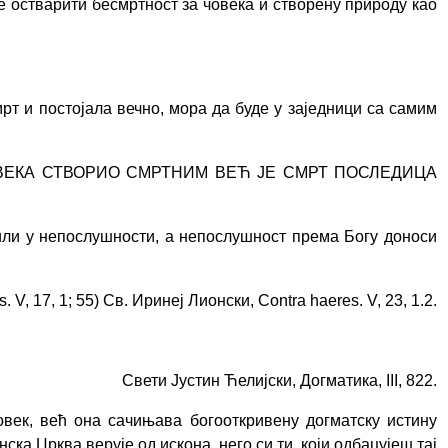
же остварити бесмртност за човека и створену природу као
т и постојала вечно, мора да буде у заједници са самим
ВЕКА СТВОРИО СМРТНИМ ВЕЋ ЈЕ СМРТ ПОСЛЕДИЦА
или у непослушности, а непослушност према Богу доноси
. V, 17, 1; 55) Св. Иринеј Лионски, Contra haeres. V, 23, 1.2.
Свети Јустин Ћелијски,
Догматика, III, 822.
овек, већ она сачињава богооткривену догматску истину
ка Црква верује од искона, него си ти, који одбацујеш тај