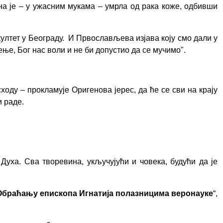
а је – у ужасним мукама – умрла од рака коже, одбивши
лтет у Београду.
И Првослављева изјава коју смо дали у
чење
, Бог нас воли и не би допустио да се мучимо".
ходу – прокламује Оригенова јерес, да ће се сви на крају
и раде.
уха. Сва творевина, укључујући и човека, будући да је
Обраћањ
у
епископа Игнатија полазницима веронауке
“
,