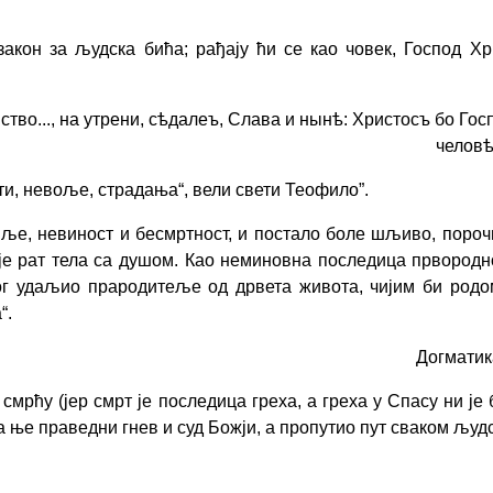
закон за људска бића; рађају ћи се као човек, Господ Х
енство..., на утрени, сѣдалеъ, Слава и нынѣ: Христосъ бо Го
человѣ
сти, невоље, страдања“, вели свети Теофило”.
вље, невиност и бесмртност, и постало боле шљиво, порочн
је рат тела са
душом. Као неминовна последица првородног 
ог удаљио прародитеље од дрвета живота, чијим би родом
а
“
.
Догматика,
рћу (јер смрт је последица греха, а греха у Спасу ни је 
са ње праведни гнев и суд Божји, а пропутио пут сваком љу