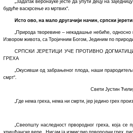
„З
адатак веронауке јесте да упути децу на заједницу
будуће васкрсење из мртвих
“.
Исто ово, на мало другачији начин, српски јерет
„П
рирода творевине – некадашње небиће, односно ш
Извором живота, са Тројичним Богом, Јединим по природ
СРПСКИ ЈЕРЕТИЦИ УЧЕ ПРОТИВНО ДОГМАТИЦИ
ГРЕХА
„
Окусивши од забрањеног плода, наши прародитељи 
смрт
“
.
Свети Јустин Ћели
„
Где нема греха, нема ни смрти, јер једино грех прои
„
Свеопшту наследност првородног греха, која се п
хришћанске вере. „Нисам ја измислио првородни грех, писа