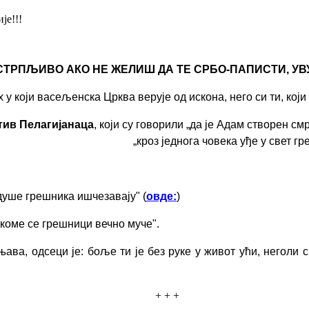
је!!!
РПЉИВО АКО НЕ ЖЕЛИШ ДА ТЕ СРБО-ПАПИСТИ, УВУК
у који васељенска Црква верује од искона, него си ти, који
отив
П
елагијанаца
,
који су говорили
„да је Адам створен см
„
кроз једнога човека уђе у свет гре
душе грешника ишчезавају" (
овде:
)
 коме се грешници вечно муче".
њава, одсеци је: боље ти је без руке у живот ући, неголи 
+ + +