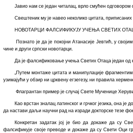
Јавио нам се један читалац, врло смућен одговором 
Свештеник му је навео неколико цитата, приписаних С
НОВОТАРЦИ ФАЛСИФИКУЈУ УЧЕЊА СВЕТИХ ОТА
Познато је да је покојни Атанасије Јевтић, у свој
чине и други српски новотарци.
Да је фалсификовање учења Светих Отаца један од н
„
Путем монтаже цитата и манипулације фрагментима
узимајући у обзир ни црквену егзегезу, ни правила херме
Флагрантан пример је случај Свете Мученице Херув
Као врстан зналац латинског и грчког језика, она 
да настави даљи научни рад на изради докторске тезе ф
Конкретан задатак јој је био да докаже да су С
фалсификује своје преводе и докаже да су Свети Оци 