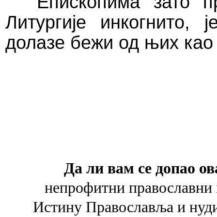
Епископима зато п
Литургије инкогнито, 
долазе бежи од њих као 
Да ли вам се допао ов
непрофитни православни 
Истину Православља и
нуд