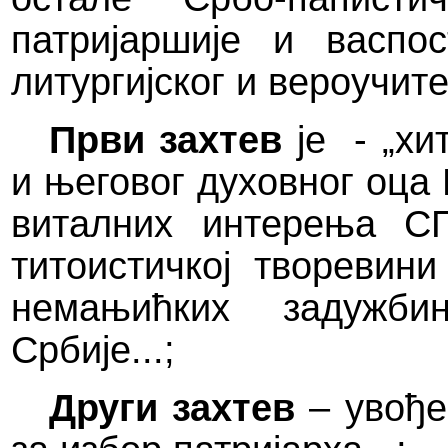
патријаршије и васпо
литургијског и вероучит
Први захтев
је
- „х
и његовог духовног оца 
виталних интерења С
титоистичкој творевин
немањићких задужби
Србије...;
Други захтев
– увође