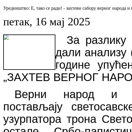
Уредништво: Е, тако се ради! - захтеви сабору верног народа 
петак, 16 мај 2025
За разлику 
дали анализу 
године упуће
„ЗАХТЕВ ВЕРНОГ НАРОДА
Верни народ и пр
постављају светосавск
узурпатора трона Свет
остале Србо-паписти