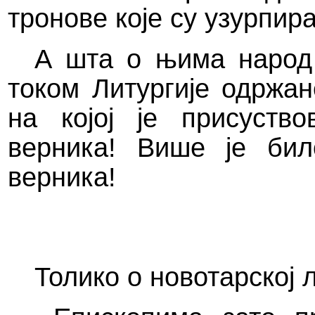
тронове које су узурпир
А шта о њима народ 
током Литургије одржан
на којој је присуств
верника! Више је бил
верника!
Толико о новотарској л