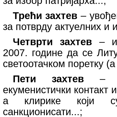
за избор патријарха...;
Трећи захтев
– увође
за потврду актуелних и и
Четврти захтев
– из
2007. године да се Лит
светоотачком поретку (а
Пети захтев
– од
екуменистички контакт 
а клирике који с
санкционисати...;