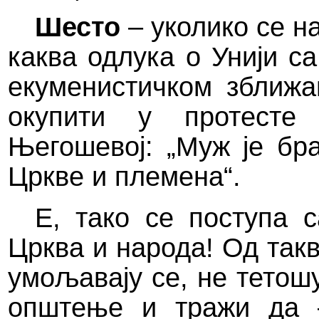
Шесто
– уколико се н
каква одлука о Унији с
екуменистичком зближа
окупити у протесте
Његошевој: „Муж је бр
Цркве и племена“.
Е, тако се поступа 
Црква и народа! Од такв
умољавају се, не тетош
општење и тражи да –