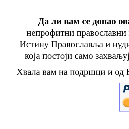
Да ли вам се допао ов
непрофитни православни 
Истину Православља и
нуд
која
постоји само захваљу
Хвала вам на подршци и од 