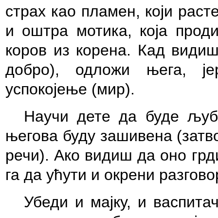
страх као пламен, који раст
и оштра мотика, која прод
коров из корена. Кад видиш
добро), одложи њега, ј
успокојење (мир).
Научи дете да буде љуб
његова буду зашивена (затв
речи). Ако видиш да оно грд
га да ућути и окрени разгов
Убеди и мајку, и васпитач