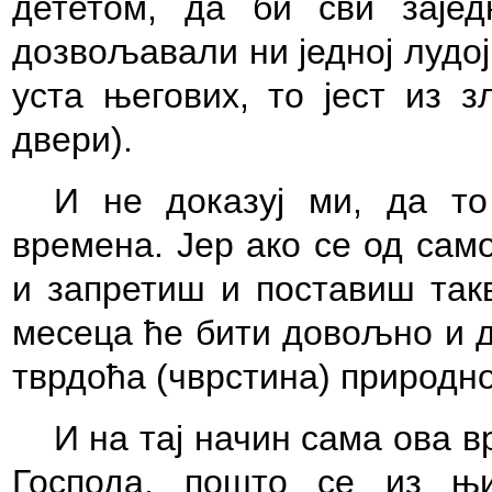
дететом, да би сви заје
дозвољавали ни једној лудој
уста његових, то јест из з
двери).
И не доказуј ми, да то
времена. Јер ако се од сам
и запретиш и поставиш такв
месеца ће бити довољно и д
тврдоћа (чврстина) природно
И на тај начин сама ова вр
Господа, пошто се из њ