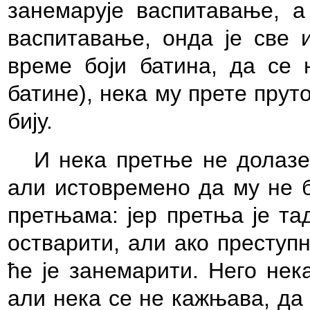
занемарује васпитавање, а
васпитавање, онда је све 
време боји батина, да се 
батине), нека му прете пруто
бију.
И нека претње не долазе
али истовремено да му не б
претњама: јер претња је та
остварити, али ако преступ
ће је занемарити. Него нек
али нека се не кажњава, да 