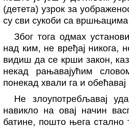
(детета) узрок за уображено
су сви сукоби са вршњацима
Због тога одмах установи
над ким, не вређај никога, 
видиш да се крши закон, ка
некад рањавајућим словом
понекад хвали га и обећавај 
Не злоупотребљавај уда
навикло на овај начин вас
батине, пошто њега стално 