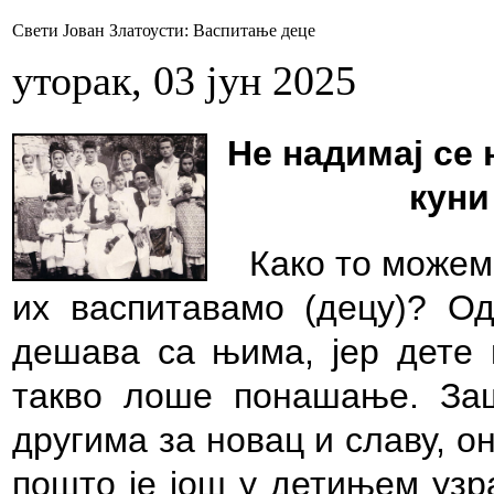
Свети Јован Златоусти: Васпитање деце
уторак, 03 јун 2025
Не надимај се 
куни
Како то можем
их васпитавамо (децу)? О
дешава са њима, јер дете 
такво лоше понашање. Заш
другима за новац и славу, о
пошто је још у детињем узра