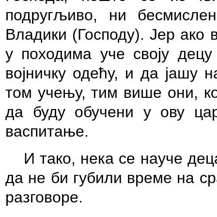
подругљиво, ни бесмисле
Владики (Господу). Јер ако 
у походима уче своју децу
војничку одећу, и да јашу 
том учењу, тим више они, к
да буду обучени у ову цар
васпитање.
И тако, нека се науче дец
да не би губили време на с
разговоре.