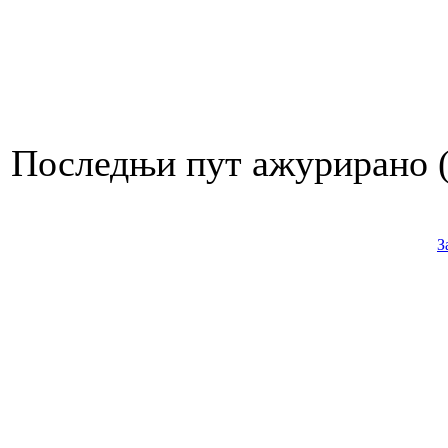
Последњи пут ажурирано ( 
З