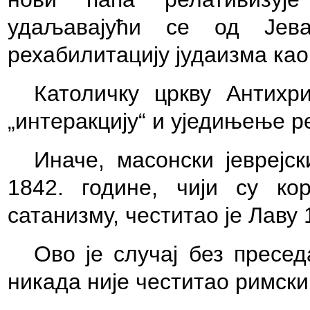
удаљавајући се од Јев
рехабилитацију јудаизма као
Католичку цркву Антихр
„интеракцију“ и уједињење ре
Иначе, масонски јеврејск
1842. године, чији су ко
сатанизму, честитао је Лаву 
Ово је случај без пресед
никада није честитао римск