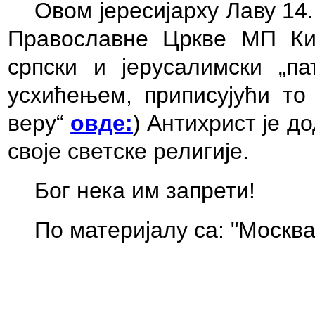
Овом јересијарху Лаву 14.
Православне Цркве МП Кир
српски и јерусалимски „па
усхићењем, приписујући то 
веру“
овде:
)
Антихрист је до
своје светске религије.
Бог нека им запрети
!
По материјалу са: "Москв