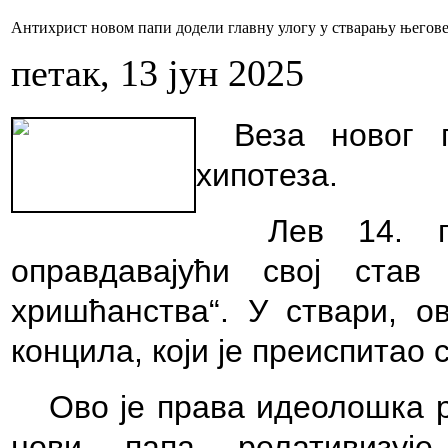
Антихрист новом папи додели главну улогу у стварању његове
петак, 13 јун 2025
Веза новог 
хипотеза.
Лев 14
.
по
оправдавајући свој став
хришћанства“. У ствари, ов
концила, који је преиспитао 
Ово је права идеолошка р
нови папа релативизује