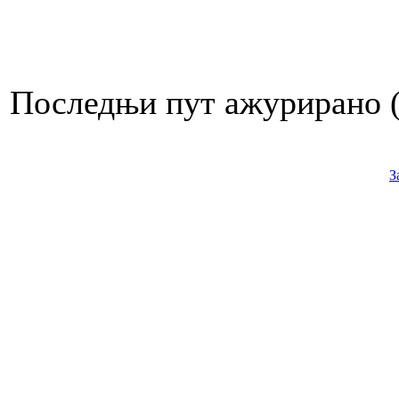
Последњи пут ажурирано ( 
З