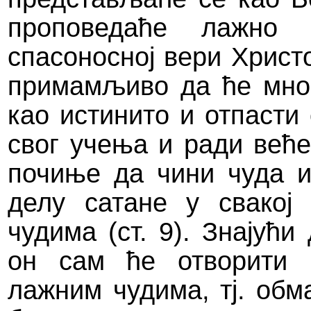
проповедаће лажно 
спасоносној вери Христ
примамљиво да ће мно
као истинито и отпасти
свог учења и ради веће
почиње да чини чуда и
делу сатане у свакој
чудима (ст. 9). Знајућ
он сам ће отворити 
лажним чудима, тј. об