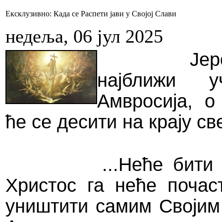
Ексклузивно: Када се Распети јави у Својој Слави
недеља, 06 јул 2025
Јер
најближи у
Амвросија, о
ће се десити на крају св
...Неће бити битк
Христос га неће почас
уништити самим
С
војим