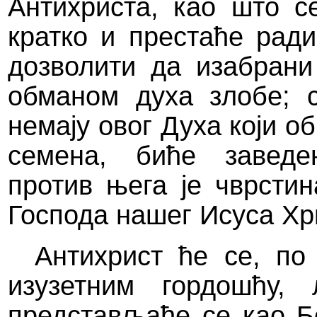
Антихриста, као што с
кратко и престаће рад
дозволити да изабран
обманом духа злобе; 
немају овог Духа који о
семена, биће заведе
против њега је чврсти
Господа нашег Исуса Хр
Антихрист ће се, по
изузетним
гордошћу
, 
представљаће се као Бо