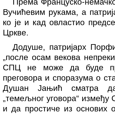
Према Француско-немачк
Вучићевим рукама, а патриј
ко је и кад овластио предс
Цркве.
Додуше, патријарх По
р
фи
„после осам векова непреки
СПЦ не може да буде пр
преговора и споразума о ст
Душан Јањић сматра да
„темељног уговора“ између 
и да простиче из основих 