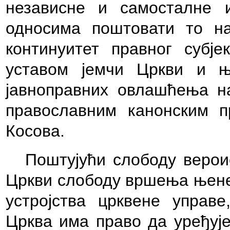
независне и самосталне 
односима поштовати то на
континуитет правног субје
уставом јемчи Цркви и 
јавноправних овлашћења на
православним канонским 
Косова.
Поштујући слободу верои
Цркви слободу вршења њене 
устројства црквене управе
Црква има право да уређује