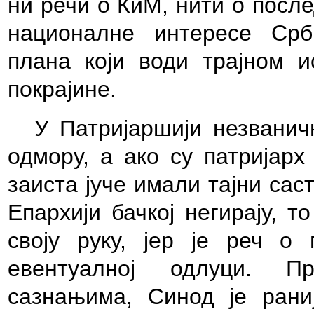
ни речи о КиМ, нити о посл
националне интересе Срби
плана који води трајном 
покрајине.
У Патријаршији незвани
одмору, а ако су патријарх
заиста јуче имали тајни сас
Епархији бачкој негирају, 
своју руку, јер је реч о 
евентуалној одлуци. П
сазнањима, Синод је рани