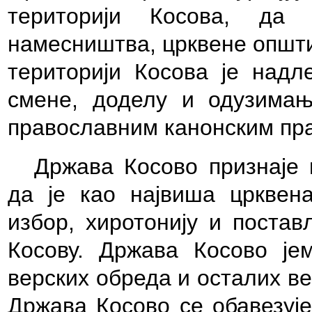
територији Косова, да 
намесништва, црквене општи
територији Косова је надл
смене, доделу и одузимањ
православним канонским пра
Држава Косово признаје 
да је као највиша црквен
избор, хиротонију и постав
Косову. Држава Косово је
верских обреда и осталих в
Држава Косово се обавезује