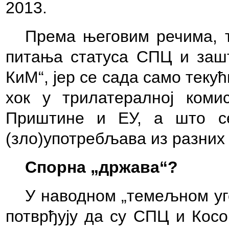
2013.
Према његовим речима, 
питања статуса СПЦ и зашт
КиМ“, јер се сада само теку
хок у трилатералној комис
Приштине и ЕУ, а што с
(зло)употребљава из разних
Спорна „држава“?
У наводном „темељном уг
потврђују да су СПЦ и Косо