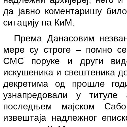
да јавно коментаришу било
ситацију на КиМ.
Према Данасовим незван
мере су строге – помно се
СМС поруке и други вид
искушеника и свештеника до
декретима од прошле год
узнапредовали у титуле 
последњем мајском Сабор
извештаја надлежног еписк