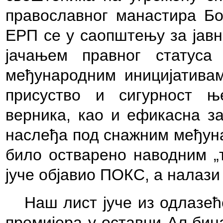
православног манастира Бо
ЕРП се у саопштењу за јавн
јачањем правног статус
међународним иницијативам
присуство и сигурност њ
верника, као и ефикасна за
наслеђа под снажним међуна
било остварено наводним „т
јуче објавио ПОКС, а налази
Наш лист јуче из одлазе
премијера у оставци Аљбина