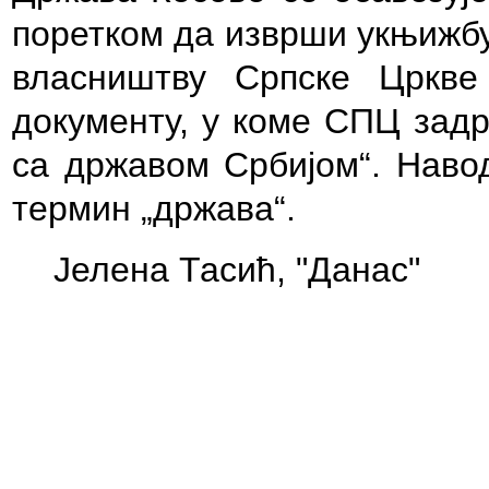
поретком да изврши укњижбу
власништву Српске Цркве
документу, у коме СПЦ задр
са државом Србијом“. Навод
термин „држава“.
Јелена Тасић, "Данас"