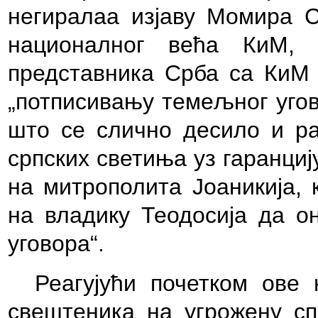
негиралаа изјаву Момира С
националног већа КиМ, 
представника Срба са КиМ и
„потписивању темељног уго
што се слично десило и ра
српских светиња уз гаранци
на митрополита Јоаникија, 
на владику Теодосија да о
уговора“.
Реагујући почетком ове
свештеника на угрожену сп