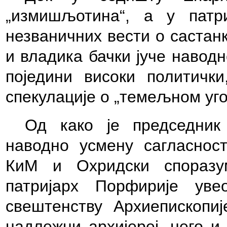
„измишљотина“, а у патр
незваничних вести о састан
и владика бачки јуче наводн
поједини високи политичк
спекулације о „темељном уго
Од како је председник
наводно усмену сагласнос
КиМ и Охридски споразу
патријарх Порфирије ув
свештенству Архиепископије
надлежни архијереј, него и