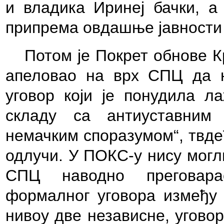
и владика Иринеј бачки, а
припрема овдашње јавности з
Потом је Покрет обнове К
апеловао на врх СПЦ да н
уговор који је понудила л
складу са антиуставним 
немачким споразумом“, твдећ
одлучи. У ПОКС-у нису могли
СПЦ наводно преговара
формалног уговора између
нивоу две независне, угово