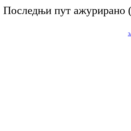
Последњи пут ажурирано ( 
З