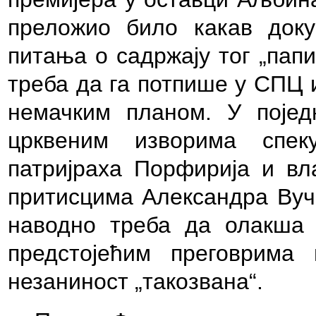
преложио било какав док
питања о садржају тог „папи
треба да га потпише у СПЦ 
немачким планом. У појед
црквеним изворима спе
патријраха Порфирија и вл
притисцима Александра Вуч
наводно треба да олакша 
предстојећим преговрима
незаниност „такозвана“.