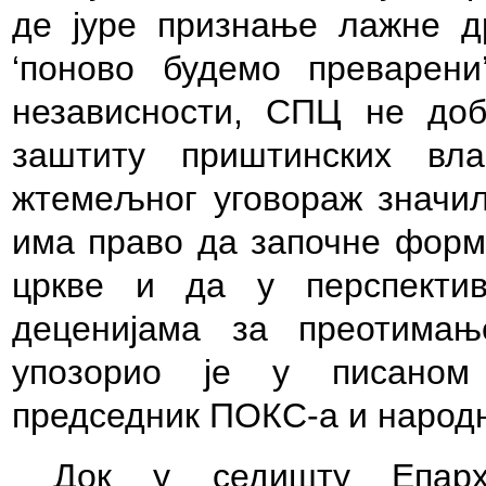
де јуре признање лажне д
‘поново будемо преварен
независности, СПЦ не доб
заштиту приштинских вла
жтемељног уговораж значил
има право да започне форм
цркве и да у перспекти
деценијама за преотимањ
упозорио је у писаном
председник ПОКС-а и народн
Док у седишту Епарх