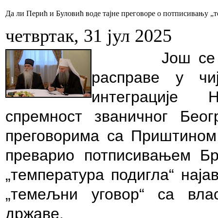
Да ли Перић и Буловић воде тајне преговоре о потписивању 
четвртак, 31 јул 2025
Још се 
расправе у чи
интеграције 
спремност званичног Беог
преговорима са Приштином, 
преварио потписивањем Бри
„температура подигла“ нај
„темељни уговор“ са вла
државе.