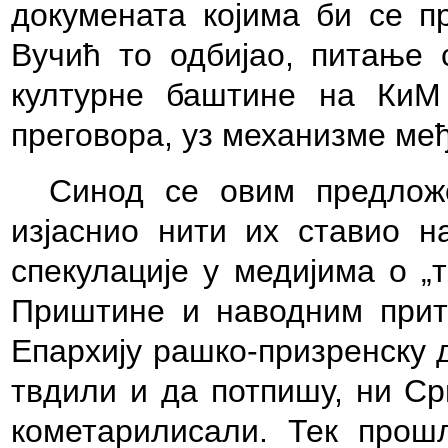
докумената којима би се пр
Вучић то одбијао, питање 
културне баштине на КиМ
преговора, уз механизме ме
Синод се овим предлож
изјаснио нити их ставио н
спекулације у медијима о 
Приштине и наводним прит
Епархију рашко-призренску д
твдили и да потпишу, ни Ср
кометарилисали. Тек прош