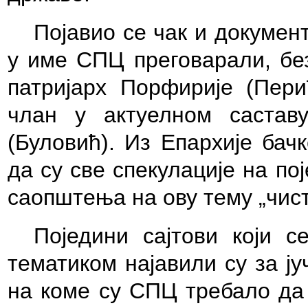
Појавио се чак и документ
у име СПЦ преговарали, бе
патријарх Порфирије (Пери
члан у актуелном састав
(Буловић). Из Епархије бач
да су све спекулације на по
саопштења на ову тему „чис
Поједини сајтови који 
тематиком најавили су за ј
на коме су СПЦ требало да