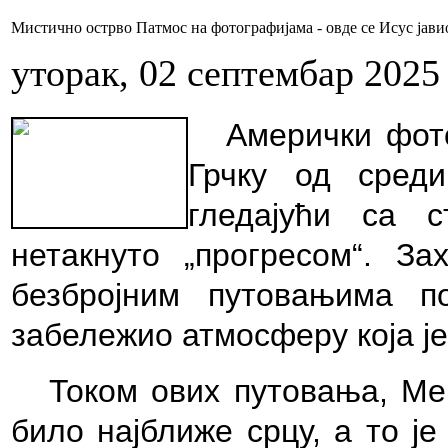
Мистично острво Патмос на фотографијама - овде се Исус јави
уторак, 02 септембар 2025
Амерички фот
Грчку од среди
гледајући са 
нетакнуто „прогресом“. За
безбројним путовањима п
забележио атмосферу која је
Током ових путовања, Мек
било најближе срцу, а то је