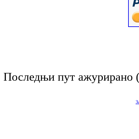
Последњи пут ажурирано ( 
З