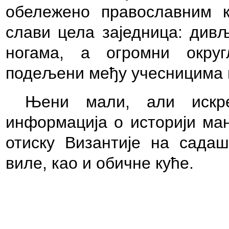
обележено православним к
слави цела заједница: див
ногама, а огромни округ
подељени међу учесницима м
Њени мали, али искр
информација о историји ман
отиску Византије на садаш
виле, као и обичне куће.