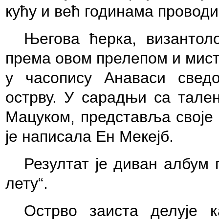
кућу и већ годинама проводи
Његова ћерка, византол
према овом прелепом и мист
у часопису Анаваси све
острву. У сарадњи са тале
Мацуком, представља своје 
је написала Ен Мекејб.
Резултат је диван албум 
лету“.
Острво заиста делује 