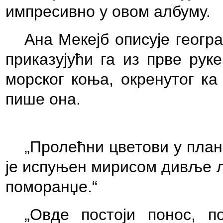
импресивно у овом албуму.
Ана Мекејб описује геогра
приказујући га из прве рук
морског коња, окренутог ка
пише она.
„Пролећни цветови у плани
је испуњен мирисом дивље л
поморанџе.“
„Овде постоји понос, п