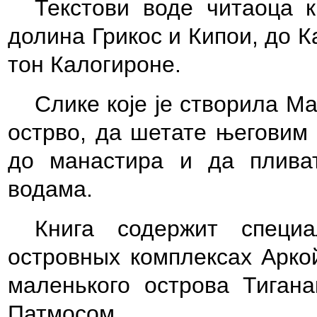
Текстови воде читаоца 
долина Грикос и Кипои, до 
тон Калогироне.
Слике које је створила Ма
острво, да шетате његовим 
до манастира и да плива
водама.
Книга содержит специ
островных комплексах Арко
маленького острова Тигана
Патмосом.