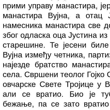
прими управу манастира, је
манастира Вујна, а отац 
намесника манастира све до
због одласка оца Јустина из
старешине. Те јесени биле
Вујна између четника, парт
најезде братство манастир
села. Свршени теолог Гојко С
овчарске Свете Тројице у В
али се вратио. Био је ту
бежање, па се зато вратио