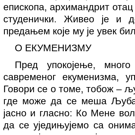
епископа, архимандрит отац
студенички. Живео је и д
предањем које му је увек би
О ЕКУМЕНИЗМУ
Пред упокојење, много
савременог екуменизма, уп
Говори се о томе, тобож – 
где може да се меша Љуба
јасно и гласно: Ко Мене во
да се уједињујемо са онима