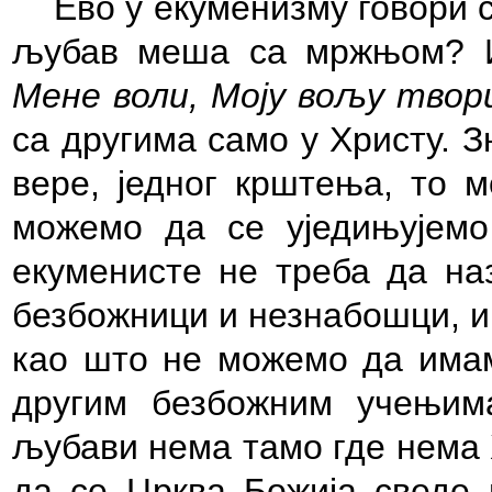
Ево у екуменизму говори 
љубав меша са мржњом? Ис
Мене воли, Моју вољу твор
са другима само у Христу. З
вере, једног крштења, то м
можемо да се уједињујемо
екуменисте не треба да наз
безбожници и незнабошци, и
као што не можемо да имам
другим безбожним учењим
љубави нема тамо где нема 
да се Црква Божија сведе 