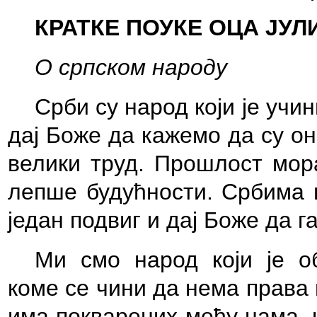
КРАТКЕ ПОУКЕ ОЦА ЈУЛ
O српском народу
Срби су народ који је учин
дај Боже да кажемо да су о
велики труд. Прошлост мор
лепше будућности. Србима п
један подвиг и дај Боже да 
Ми смо народ који је о
коме се чини да нема права 
има покварених међу нама, 