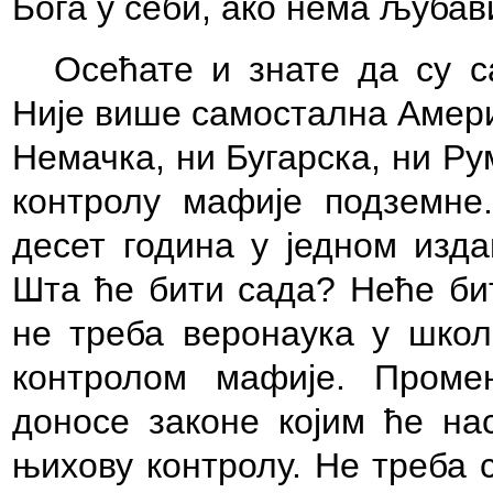
Бога у себи, ако нема љубав
Осећате и знате да су 
Није више самостална Амери
Немачка, ни Бугарска, ни Ру
контролу мафије подземне
десет година у једном изда
Шта ће бити сада? Неће бит
не треба веронаука у школ
контролом мафије. Проме
доносе законе којим ће на
њихову контролу. Не треба 