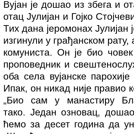
Вујан је дошао из збега и о
отац Јулијан и Гојко Стојчев
Тих дана јеромонах Јулијан 
изгинули у грађанском рату,
комуниста. Он је био човек
проповедник и свештенослу
оба села вујанске парохије
Ипак, он никад није правио 
„Био сам у манастиру Бл
тако. Један озновац, дошао
ћемо за десет година да ун