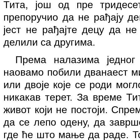
Тита, још од пре тридесе
препоручио да не рађају де
јест не рађајте децу да не
делили са другима.
Према налазима једног
наовамо побили дванаест ми
или двоје које се роди мог
никакав терет. За време Ти
живот који не постоји. Спре
да се лепо одену, да заврш
где ће што мање да раде. Т