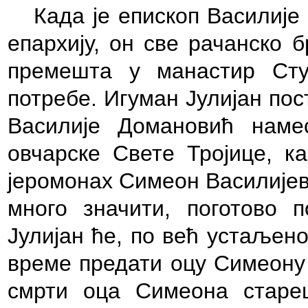
Када је епископ Василије
епархију, он све рачанско бр
премешта у манастир Сту
потребе. Игуман Јулијан пос
Василије Домановић наме
овчарске Свете Тројице, к
јеромонах Симеон Василијеви
много значити, поготово 
Јулијан ће, по већ устаљено
време предати оцу Симеону 
смрти оца Симеона старе