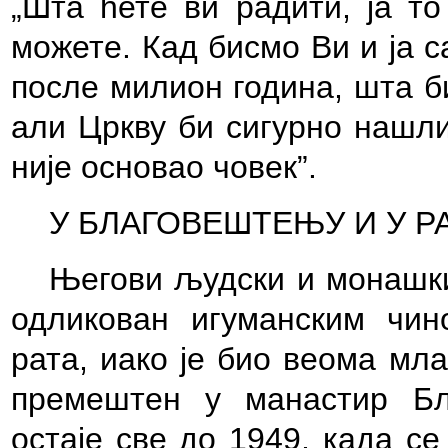
„Шта ћете ви радити, ја т
можете. Кад бисмо Ви и ја с
после милион година, шта б
али Цркву би сигурно нашли
није основао човек”.
У БЛАГОВЕШТЕЊУ И У Р
Његови људски и монашки
одликован игуманским чин
рата, иако је био веома мла
премештен у манастир Бл
остаје све до 1949, када с