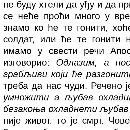
не буду хтели да уђу и да п
се неће проћи много у вре
знамо ко ће те гонити, хоћ
солдат, или ће те гонити 
имамо у свести речи Апос
изговорио:
Одлазим, а по
грабљиви који ће разгонит
треба да нас чуди. Речено 
умножити а љубав охлад
безакоња охладнети љубав
није живот, то је смрт. Чо