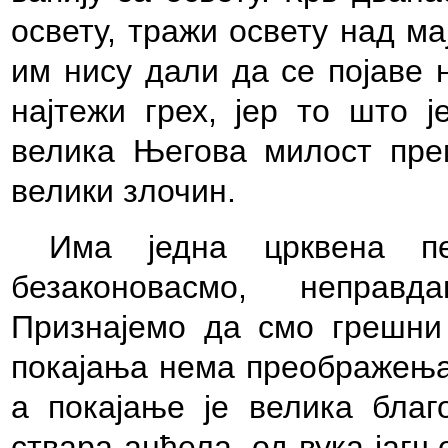
освету, тражи освету над ма
им нису дали да се појаве 
најтежи грех, јер то што ј
велика Његова милост прем
велики злочин.
Има једна црквена пе
безаконовасмо, неправ
Признајемо да смо грешни
покајања нема преображења
а покајање је велика благ
ствара анђела, од вука јагњ