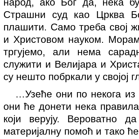
народ, ако Бог да, нека б
Страшни суд као Црква Бо
плашити. Само треба свој ж
и Христовом науком. Морам
тргујемо, али нема сара
служити и Велијара и Христ
су нешто побркали у својој г
…Узеће они по некога из 
они ће донети нека правила
који верују. Вероватно 
материјалну помоћ и тако ће