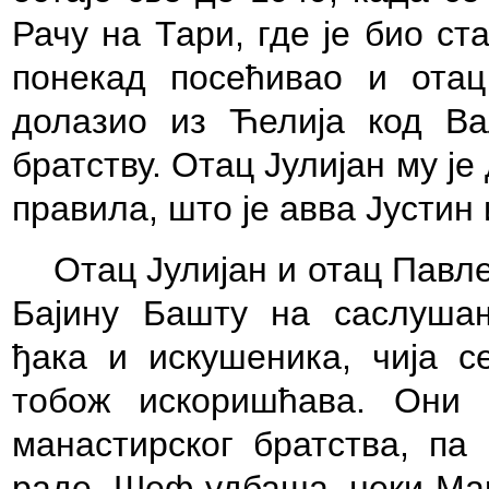
Рачу на Тари, где је био с
понекад посећивао и отац
долазио из Ћелија код Ва
братству. Отац Јулијан му ј
правила, што је авва Јустин 
Отац Јулијан и отац Павле
Бајину Башту на саслуша
ђака и искушеника, чија с
тобож искоришћава. Они 
манастирског братства, па
раде. Шеф удбаша, неки Мар