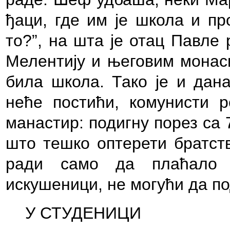
ђаци, где им је школа и пр
то?”, на шта је отац Павле 
Мелентију и његовим монаси
била школа. Тако је и дан
неће постићи, комунисти 
манастир: подигну порез са
што тешко оптерети братств
ради само да плаћало 
искушеници, не могући да по
У СТУДЕНИЦИ