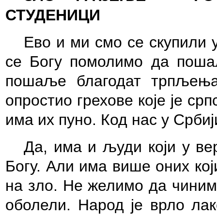
СТУДЕНИЦИ
Ево и ми смо се скупили 
се Богу помолимо да поша
пошаље благодат трпљења
опростио грехове које је срп
има их пуно. Код нас у Србиј
Да, има и људи који у в
Богу. Али има више оних ко
на зло. Не желимо да чиним
оболели. Народ је врло лак