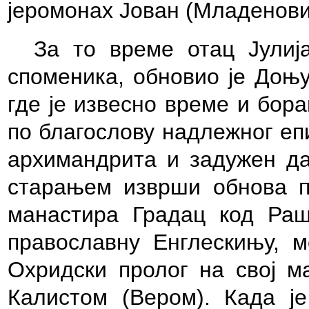
јеромонах Јован (Младенови
За то време отац Јулиј
споменика, обновио је Доњу
где је извесно време и бора
по благослову надлежног еп
архимандрита и задужен да
старањем изврши обнова п
манастира Градац код Раш
православну Енглескињу, м
Охридски пролог на свој ма
Калистом (Вером). Када ј