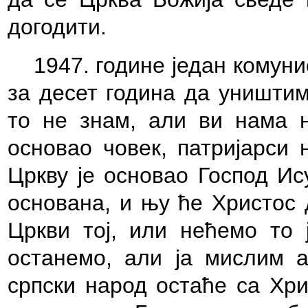
догодити.
1947. године један комуни
за десет година да уништим
то не знам, али ви нама н
основао човек, патријарси 
Цркву је основао Господ Ис
основана, и њу ће Христос 
Цркви тој, или нећемо то ј
останемо, али ја мислим а
српски народ остаће са Хри