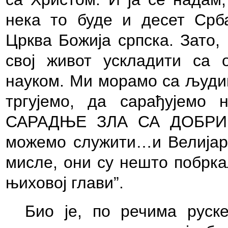
нека то буде и десет Срб
Црква Божија српска. Зато,
свој живот ускладити са
науком. Ми морамо са људи
тргујемо, да сарађујемо
САРАДЊЕ ЗЛА СА ДОБРИМ.
можемо служити…и Велијара
мисле, они су нешто побрка
њиховој глави”.
Био је, по речима руск