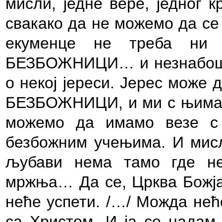
мисли, једне вере, једног 
свакако да не можемо да се
екуменце не треба ни н
БЕЗБОЖНИЦИ… и незнабошц
о некој јереси. Јерес може 
БЕЗБОЖНИЦИ, и ми с њима н
можемо да имамо везе с 
безбожним учењима. И мис
љубави нема тамо где не
мржња… Да се, Црква Божја 
неће успети. /…/ Можда нећ
са Христом. И ја се надам,