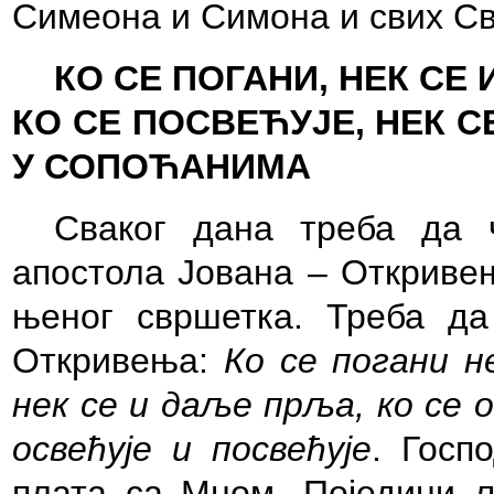
Симеона и Симона и свих Св
КО СЕ ПОГАНИ, НЕК СЕ
КО СЕ ПОСВЕЋУЈЕ, НЕК 
У СОПОЋАНИМА
Сваког дана треба да 
апостола Јована – Откривењ
њеног свршетка. Треба да
Откривења:
Ко се погани н
нек се и даље прља, ко се о
освећује и посвећује
. Госп
плата са Мном. Поједини љ