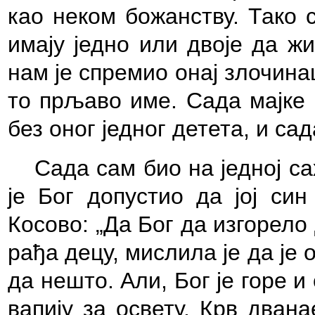
као неком божанству. Тако 
имају једно или двоје да ж
нам је спремио онај злочина
то прљаво име. Сада мајке к
без оног једног детета, и сад
Сада сам био на једној са
је Бог допустио да јој син
Косово: „Да Бог да изгорело 
рађа децу, мислила је да је 
да нешто. Али, Бог је горе и
вапију за освету. Крв дван