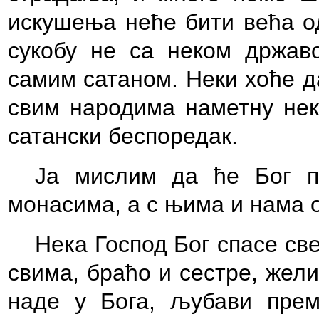
искушења неће бити већа од
сукобу не са неком држав
самим сатаном. Неки хоће да
свим народима наметну неки
сатански беспоредак.
Ја мислим да ће Бог п
монасима, а с њима и нама 
Нека Господ Бог спасе св
свима, браћо и сестре, жели
наде у Бога, љубави прем