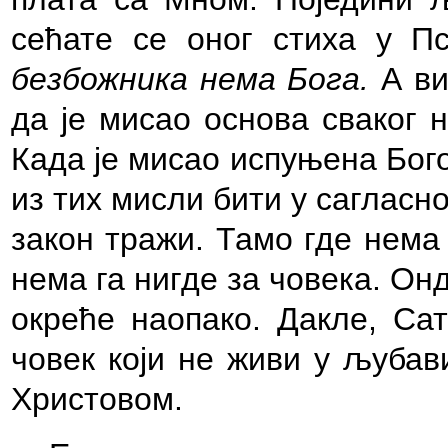
сећате се оног стиха у П
безбожника нема Бога.
А ви
да је мисао основа сваког 
Када је мисао испуњена Бог
из тих мисли бити у сагласн
закон тражи. Тамо где нема Б
нема га нигде за човека. Онда
окреће наопако. Дакле, Са
човек који не живи у љубав
Христовом.