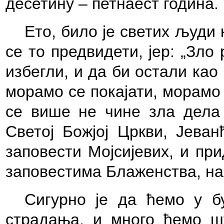
десетину – петнаест година.
Ето, било је светих људи 
се то предвидети, јер: „Зло
избегли, и да би остали као
морамо се покајати, морамо
се више не чине зла дела 
Светој Божјој Цркви, Јева
заповести Мојсијевих, и пр
заповестима Блаженства, на
Сигурно је да ћемо у б
страдања, и много ћемо ш