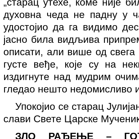
„старац утехе, коме није б
духовна чеда не падну у ч
удостојио да га видимо дес
јасно била видљива припрем
описати, али више од свега
густе веђе, које су на н
издигнуте над мудрим очима
гледао нешто недомисливо и
Упокојио се старац Јулијан
слави Свете Царске Мучени
ЗЛО РАЂЕЊЕ – ГО