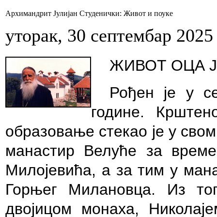
Архимандрит Јулијан Студенички: Живот и поуке
уторак, 30 септембар 2025
ЖИВОТ ОЦА 
Рођен је у с
године. Крште
образовање стекао је у свом
манастир Велуће за време
Милојевића, а за тим у ман
Горњег Милановца. Из то
двојицом монаха, Николај