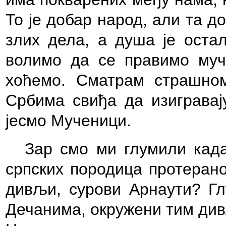
То је добар народ, али та д
злих дела, а душа је остал
волимо да се правимо муч
хоћемо. Сматрам страшно
Србима свиђа да изигравај
јесмо Мученици.
Зар смо ми глумили када
српских породица протерано
дивљи, сурови Арнаути? Гл
Дечанима, окружени тим див