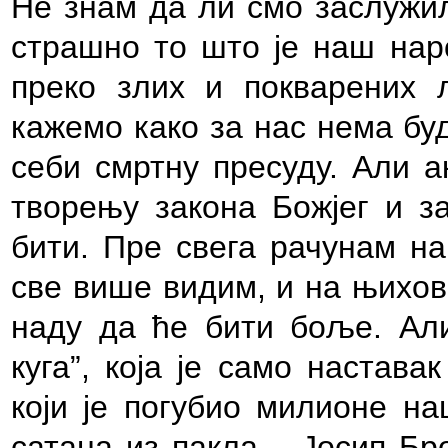
Не знам да ли смо заслужил
страшно то што је наш наро
преко злих и покварених
кажемо како за нас нема бу
себи смртну пресуду. Али а
творењу закона Божјег и з
бити. Пре свега рачунам на
све више видим, и на њихов
наду да ће бити боље. Ал
куга”, која је само настава
који је погубио милионе на
сатана из пакла – Јосип Бр