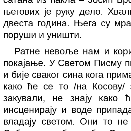
његових је руку дело. Хвал
двеста година. Њега су мра
поруши и уништи.
Ратне невоље нам и кори
покајање. У Светом Писму п
и бије сваког сина кога прим
како ће се то /на Косову/ 
закували, не знају како 
инсценирају и воде припад
владају светом. Они то не