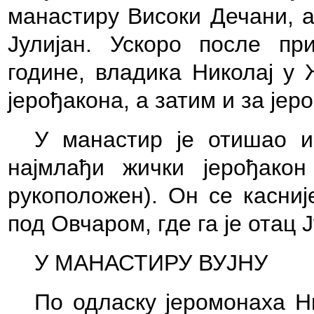
манастиру Високи Дечани, 
Јулијан. Ускоро после пр
године, владика Николај у 
јерођакона, а затим и за јер
У манастир је отишао и
најмлађи жички јерођако
рукоположен). Он се касниј
под Овчаром, где га је отац 
У МАНАСТИРУ ВУЈНУ
По одласку јеромонаха Н