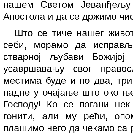
нашем Светом Јеванђељу
Апостола и да се држимо ч
Што се тиче нашег живо
себи, морамо да исправљ
стварној љубави Божијој,
усавршавању свог право
местима буде и по два, три
падне у очајање што око ње
Господу! Ко се погани нек
гонити, али му рећи, опо
плашимо него да чекамо са 