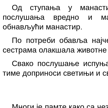
Од ступања у манаст
послу
ш
ања вредно и ма
обнављући манастир.
По потреби обавља нај
ч
сестрама олак
ш
ала
ж
ивотне
Свако послу
ш
ање испуња
тиме доприноси светињи и св
Многи је памте како са
ч
е