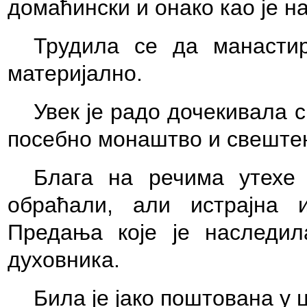
домаћински и онако као је н
Трудила се да
манасти
материјално.
Увек је радо до
ч
екивала с
посебно мона
ш
тво и све
ш
те
Блага на ре
ч
има утехе 
обраћали, али
истрајна 
Предања које је наследи
духовника.
Била је јако по
ш
тована у