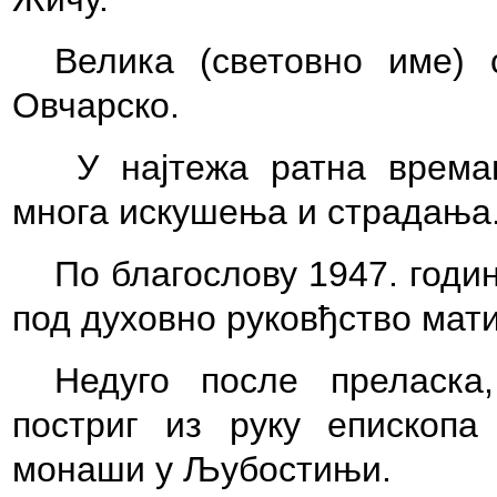
Велика
(световно име)
с
Ов
ч
арско.
У најте
ж
а ратна врема
многа иску
ш
ења и страдања
По
б
лагослову 1947
.
годи
под духовно руковђство мат
Недуго после преласка
,
постриг из руку епископ
мона
ш
и у Љубостињи.