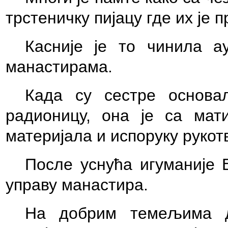
т
рстени
ч
ку пија
ц
у где их је 
Касније је то чинила
ау
манастирам
а
.
Када су сестре основ
радионицу,
она је са мати
материјал
а
и испоруку рукот
После уснућа игуманије 
управу манастира.
На добрим тем
е
љима 