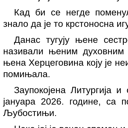
Кад би се негде помену
знало да је то крстоносна и
Данас тугују њене сест
називали њеним духовним 
њена Хер
ц
еговина коју је н
помињала.
Заупокојена Литургија и
јануара 2026. године, са 
Љубостињи.