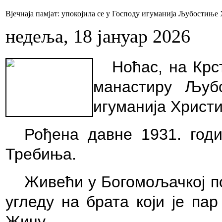
Вјечнаја памјат: упокојила се у Господу игуманија Љубостиње
недеља, 18 јануар 2026
Ноћас, на Крс
манастиру Љу
игуманија
Христ
Рођена давне 1931
.
год
Требиња.
Ж
ивећи у Богомоља
ч
кој 
угледу на брата који је пар
Ж
и
ч
у.