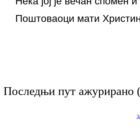
Нека јој је
вечан спомен и
Поштоваоци мати Христи
Последњи пут ажурирано ( 
З