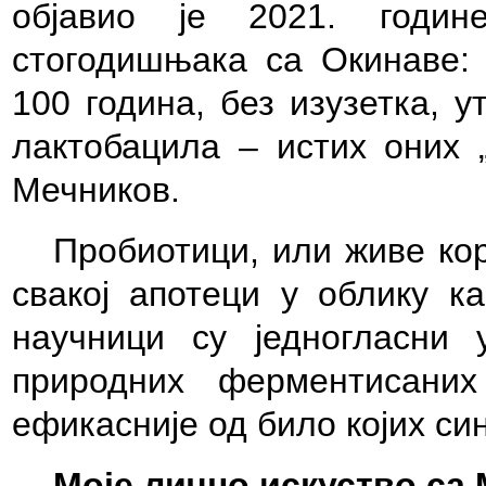
објавио је 2021. године
стогодишњака са Окинаве: 
100 година, без изузетка, 
лактобацила – истих оних „
Мечников.
Пробиотици, или живе кор
свакој апотеци у облику к
научници су једногласни
природних ферментисани
ефикасније од било којих си
Моје лично искуство са