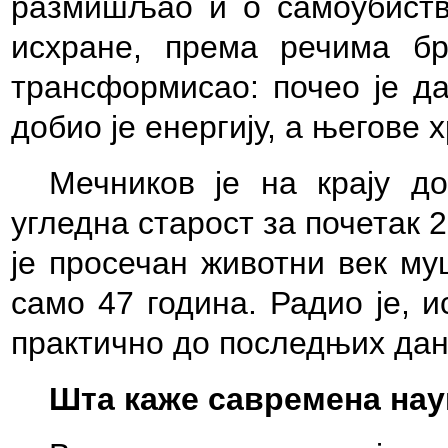
размишљао и о самоубиств
исхране, према речима бр
трансформисао: почео је да
добио је енергију, а његове 
Мечников је на крају д
угледна старост за почетак 2
је просечан животни век му
само 47 година. Радио је, 
практично до последњих дан
Шта каже савремена нау