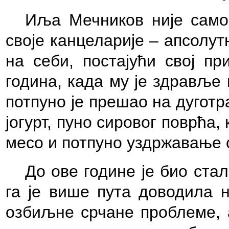
Иља Мечников није само
своје канцеларије – апсолут
на себи, постајући свој пр
година, када му је здравље
потпуно је прешао на дуготр
јогурт, пуно сировог поврћа,
месо и потпуно уздржавање 
До ове године је био ста
га је више пута доводила н
озбиљне срчане проблеме, а