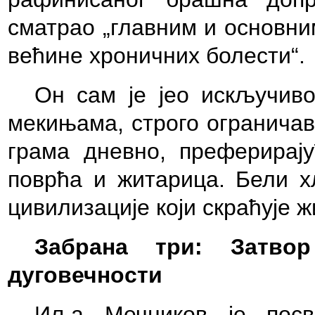
сматрао „главним и основни
већине хроничних болести“.
Он сам је јео искључив
мекињама, строго ограничав
грама дневно, преферирај
поврћа и житарица. Бели х
цивилизације који скраћује ж
Забрана три: Затвор
дуговечности
Иља Мечников је посв