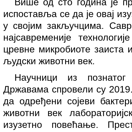
Више од сто година је 
испоставља се да је овај из
у својим закључцима. Савр
најсавременије технологиј
цревне микробиоте заиста и
људски животни век.
Научници из познатог
Државама спровели су 2019.
да одређени сојеви бактер
животни век лабораториј
изузетно повећање. Прес