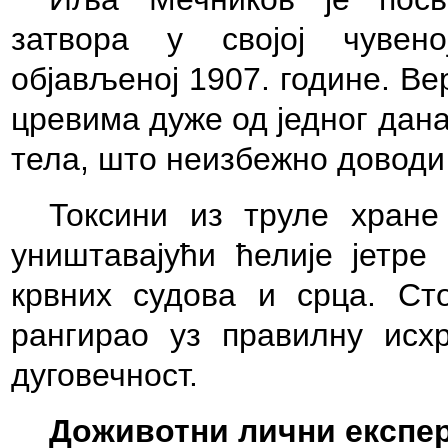
затвора у својој чувено
објављеној 1907. године. Вер
цревима дуже од једног дан
тела, што неизбежно доводи
Токсини из труле хране
уништавајући ћелије јетре
крвних судова и срца. Ст
рангирао уз правилну исх
дуговечност.
Доживотни лични експе