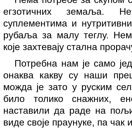
егзотичних земаља. Н
суплементима и нутритивни
рубаља за малу теглу. Нем
које захтевају стална прор
Потребна нам је само је
онаква какву су наши пре
можда је зато у руским сел
било толико снажних, ен
наставили да раде на пољи
виде своје праунуке, па чак 