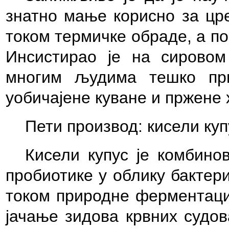
знатно мање корисно за цр
током термичке обраде, а по
Инсистирао је на сировом
многим људима тешко при
уобичајене куване и пржене 
Пети производ: кисели куп
Кисели купус је комбино
пробиотике у облику бактер
током природне ферментациј
јачање зидова крвних судов