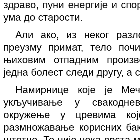
здраво, пуни енергије и сп
ума до старости.
Али ако, из неког разл
преузму примат, тело поч
њиховим отпадним произв
једна болест следи другу, а
Намирнице које је Меч
укључивање у свакоднев
окружење у цревима ко
размножавање корисних бак
штетне. То није нека врста 