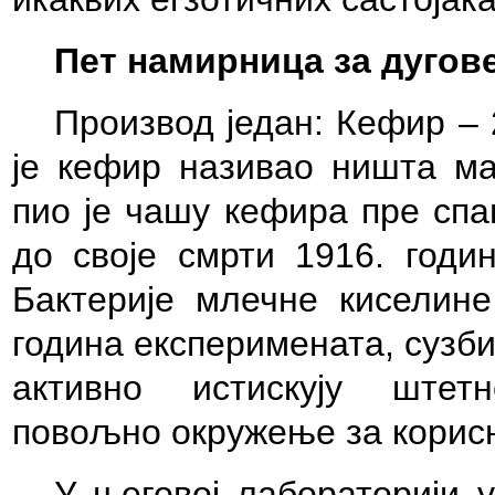
Пет намирница за дугов
Производ један: Кефир –
је кефир називао ништа ма
пио је чашу кефира пре спа
до своје смрти 1916. годин
Бактерије млечне киселине
година експеримената, сузб
активно истискују штетн
повољно окружење за корис
У његовој лабораторији 