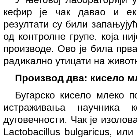
кефир је чак давао и ек
резултати су били запањујућ
од контролне групе, која н
производе. Ово је била прв
радикално утицати на животн
Производ два: кисело мл
Бугарско кисело млеко 
истраживања научника 
дуговечности. Чак је изолова
Lactobacillus bulgaricus, ил