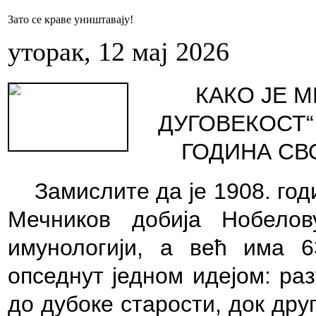
Зато се краве уништавају!
уторак, 12 мај 2026
КАКО ЈЕ 
ДУГОВЕКОСТ“
ГОДИНА СВ
Замислите да је 1908. го
Мечников добија Нобелов
имунологији, а већ има 6
опседнут једном идејом: р
до дубоке старости, док дру