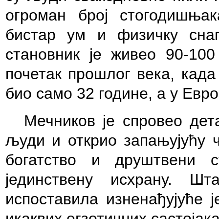
огроман број стогодишњак
бистар ум и физичку снаг
становник је живео 90-100
почетак прошлог века, када
био само 32 године, а у Евр
Мечников је спровео дет
људи и открио запањујућу ч
богатство и друштвени с
јединствену исхрану. Ш
испоставила изненађујуће ј
икаквих егзотичних састојак