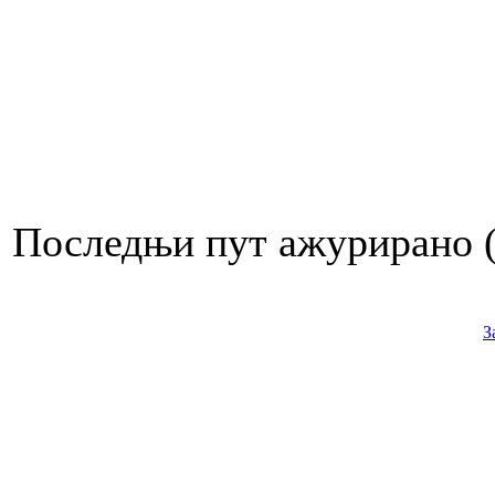
Последњи пут ажурирано ( 
З