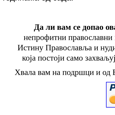
Да ли вам се допао ов
непрофитни православни 
Истину Православља и
нуд
која
постоји само захваљу
Хвала вам на подршци и од 