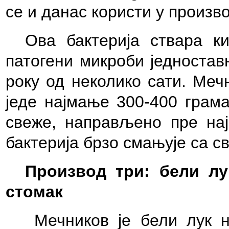
се и данас користи у произв
Ова бактерија ствара к
патогени микроби једностав
року од неколико сати. Меч
једе најмање 300-400 грама
свеже, направљено пре нај
бактерија брзо смањује са 
Производ три: бели лу
стомак
Мечников је бели лук 