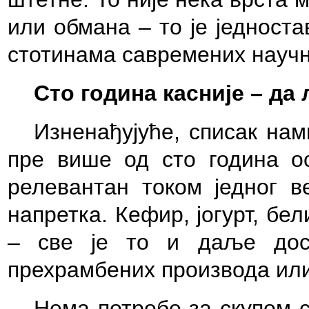
или обмана – то је једноста
стотинама савремених научн
Сто година касније – да 
Изненађујуће, списак нам
пре више од сто година о
релевантан током једног в
напретка. Кефир, јогурт, бел
– све је то и даље дост
прехрамбених производа или
Нема потребе за скупом 