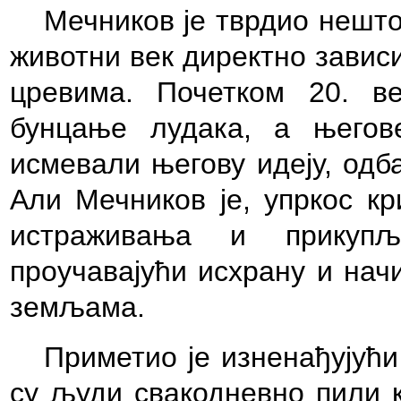
Мечников је тврдио нешто
животни век директно завис
цревима. Почетком 20. ве
бунцање лудака, а његов
исмевали његову идеју, одба
Али Мечников је, упркос кр
истраживања и прикуп
проучавајући исхрану и нач
земљама.
Приметио је изненађујући
су људи свакодневно пили к