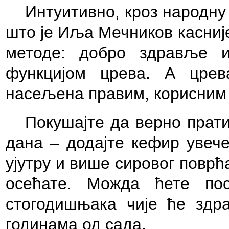
Интуитивно, кроз народну 
што је Иља Мечников касниј
методе: добро здравље 
функцијом црева. А црев
насељена правим, корисним 
Покушајте да верно прат
дана – додајте кефир увече
ујутру и више сировог поврћ
осећате. Можда ћете по
стогодишњака чије ће здр
годинама од сада.