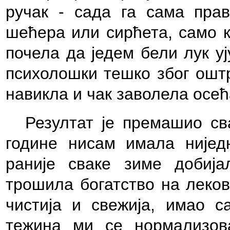
ручак - сада га сама прав
шећера или сирћета, само к
почела да једем бели лук уј
психолошки тешко због оштр
навикла и чак заволела осећ
Резултат је премашио св
године нисам имала нијед
раније сваке зиме добиј
трошила богатство на леков
чистија и свежија, имао с
тежина ми се нормализов