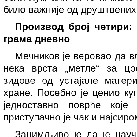
било важније од друштвених
Производ број четири:
грама дневно
Мечников је веровао да в
нека врста „метле“ за цр
зидове од устајале матери
хране. Посебно је ценио ку
једноставно поврће кој
приступачно је чак и најси
Занимљиво је да је науч