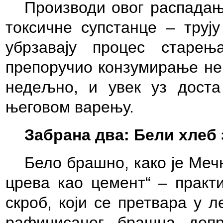
Производи овог распадањ
токсичне супстанце – трују
убрзавају процес старе
препоручио конзумирање не 
недељно, и увек уз доста
његовом варењу.
Забрана два: Бели хлеб
Бело брашно, како је Меч
црева као цемент“ – практ
скроб, који се претвара у 
рафинисаног брашна допри