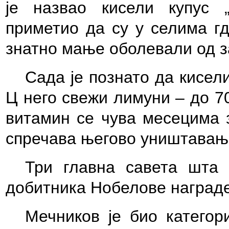
је назвао кисели купус „
приметио да су у селима гд
знатно мање оболевали од з
Сада је познато да кисел
Ц него свежи лимуни – до 7
витамин се чува месецима з
спречава његово уништавањ
Три главна савета шта 
добитника Нобелове наград
Мечников је био катего