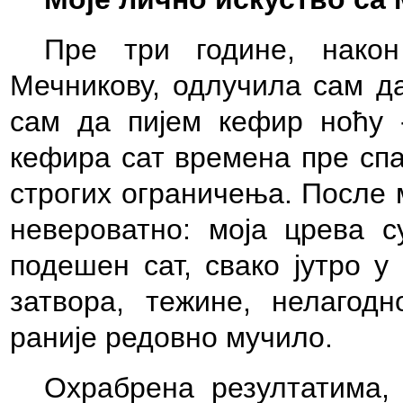
Пре три године, нако
Мечникову, одлучила сам д
сам да пијем кефир ноћу -
кефира сат времена пре спа
строгих ограничења. После 
невероватно: моја црева 
подешен сат, свако јутро у
затвора, тежине, нелагод
раније редовно мучило.
Охрабрена резултатима,