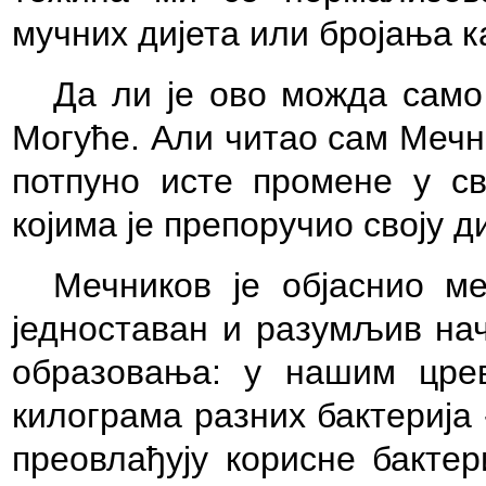
мучних дијета или бројања к
Да ли је ово можда само
Могуће. Али читао сам Мечн
потпуно исте промене у св
којима је препоручио своју ди
Мечников је објаснио м
једноставан и разумљив нач
образовања: у нашим цре
килограма разних бактерија
преовлађују корисне бактер