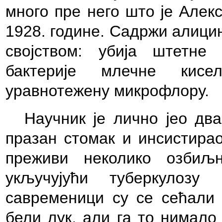
много пре него што је Алек
1928. године. Садржи алици
својством: убија штетне
бактерије млечне кисел
уравнотежену микрофлору.
Научник је лично јео два
празан стомак и инсистирао
преживи неколико озбиљ
укључујући туберкулоз
савременици су се сећали 
бели лук, али га то нимало