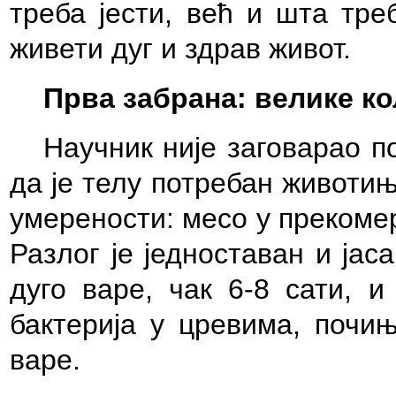
треба јести, већ и шта тре
живети дуг и здрав живот.
Прва забрана: велике к
Научник није заговарао по
да је телу потребан животињ
умерености: месо у прекомер
Разлог је једноставан и ја
дуго варе, чак 6-8 сати, 
бактерија у цревима, почи
варе.