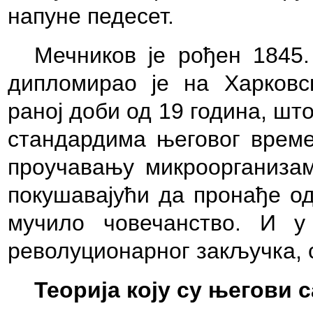
напуне педесет.
Мечников је рођен 1845.
дипломирао је на Харковс
раној доби од 19 година, што
стандардима његовог времен
проучавању микроорганизам
покушавајући да пронађе од
мучило човечанство. И у
револуционарног закључка, с
Теорија коју су његови