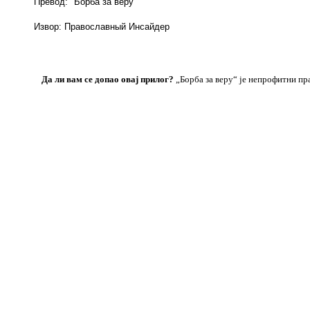
Превод: "Борба за веру"
Извор:
Православный Инсайдер
Да ли вам се допао овај
прилог
?
„Борба за веру“ је непрофитни п