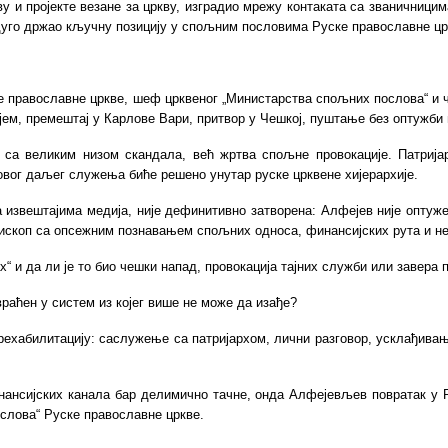
ву и пројекте везане за цркву, изградио мрежу контаката са званичниц
 дуго држао кључну позицију у спољним пословима Руске православне цр
ке православне цркве, шеф црквеног „Министарства спољних послова“ и чо
ем, премештај у Карлове Вари, притвор у Чешкој, пуштање без оптужби 
рх са великим низом скандала, већ жртва спољне провокације. Патриј
овог даљег служења биће решено унутар руске црквене хијерархије.
 извештајима медија, није дефинитивно затворена: Алфејев није оптуже
 епископ са опсежним познавањем спољних односа, финансијских рута и 
х“ и да ли је то био чешки напад, провокација тајних служби или завера
враћен у систем из којег више не може да
изађе
?
 рехабилитацију: саслужење са патријархом, лични разговор, усклађив
нсијских канала бар делимично тачне, онда Алфејевљев повратак у Ру
слова“ Руске православне цркве.