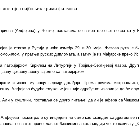
а достојна најбољих крими филмова
иона (Алфејева) у Чешкој наставила се након његовог повратка у Р
ејев је стигао у Русију у ноћи између 29. и 30. маја. Његова рута је
томобилом, у пратњи руских дипломата, а затим је из Мађарске преко И
а патријархом Кирилом на Литургији у Тројице-Сергијевој лаври. Дру
јавну црквену арену заједно са патријархом.
архом и изнео му своју верзију догађаја. Према речима митрополита
ешку. Алфејево будуће служење још није одређено: изјавио је да ће слу
ке. Али у суштини, поставља се друго питање: да ли је афера са Чешко
 Алфејева посматрале су инцидент не само као скандал са дрогом већ 
апова, познатог православног бизнисмена кога медији често називају „Ко