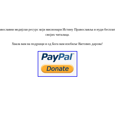
равославни медијски ресурс који мисионари Истину Православља и
нуди беспла
својих
читалаца.
Хвала вам на подршци и од Бога вам изобиље Његових дарова!