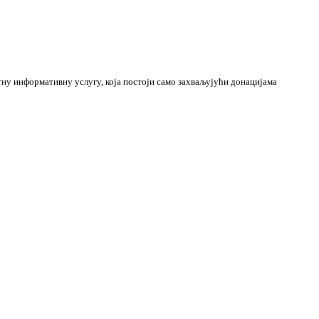
тну
информативну
услугу
, која
постоји само захваљујући
донацијама