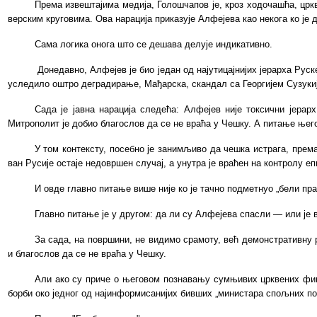
Према извештајима медија, Голошчапов је, кроз ходочашћа, црк
верским круговима. Ова нарација приказује Алфејева као некога ко је
Сама логика онога што се дешава делује индикативно.
Донедавно, Алфејев је био један од најутицајнијих јерарха Рус
уследило оштро деградирање, Мађарска, скандал са Георгијем Сузукиј
Сада је јавна нарација следећа: Алфејев није токсични јера
Митрополит је добио благослов да се не враћа у Чешку. А питање њег
У том контексту, посебно је занимљиво да чешка истрага, према
ван Русије остаје недовршен случај, а унутра је враћен на контролу
И овде главно питање више није ко је тачно подметнуо „бели пра
Главно питање је
у другом
: да ли
су Алфејева спасли
— или је 
За сада, на површини, не видимо срамоту, већ демонстративну
и благослов да се не враћа у Чешку.
Али ако су приче о његовом познавању сумњивих црквених фина
борби око једног од најинформисанијих бивших „министара спољних по