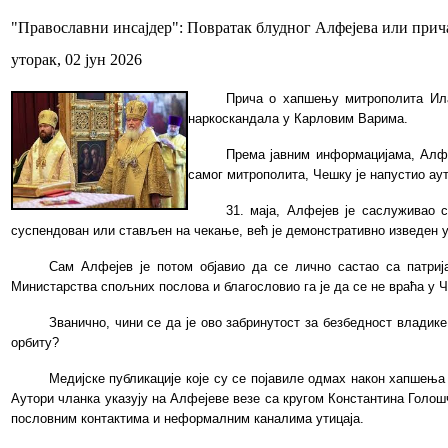
"Православни инсајдер": Повратак блудног Алфејева или прич
уторак, 02 јун 2026
Прича о хапшењу митрополита Илар
наркоскандала у Карловим Варима.
Према јавним
информацијама
, Алф
самог митрополита, Чешку је напустио ау
31. маја, Алфејев је саслуживао с
суспендован или стављен на чекање, већ је демонстративно изведен у 
Сам Алфејев је потом објавио да се лично састао са патриј
Министарства спољних послова и благословио га је да се не враћа у Ч
Званично, чини се да је ово забринутост за безбедност влади
орбиту?
Медијске публикације које су се појавиле одмах након хапшења
Аутори чланка указују на Алфејеве везе са кругом Константина Голошч
пословним контактима и неформалним каналима утицаја.