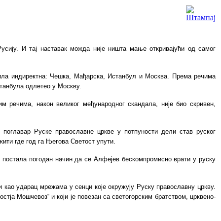
усију. И тај наставак можда није ништа мање откривајући од самог
 била индиректна: Чешка, Мађарска, Истанбул и Москва. Према речима
станбула одлетео у Москву.
гим речима, након великог међународног скандала, није био скривен,
, поглавар Руске православне цркве у потпуности дели став руског
жити где год га Његова Светост упути.
м постала погодан начин да се Алфејев бескомпромисно врати у руску
и као ударац мрежама у сенци које окружују Руску православну цркву.
стја Мошчевоз“ и који је повезан са светогорским братством, црквено-