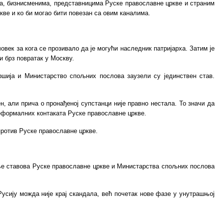
има, бизнисменима, представницима Руске православне цркве и страним
кве и ко би могао бити повезан са овим каналима.
век за кога се прозивало да је могући наследник патријарха. Затим је
и брз повратак у Москву.
аршија и Министарство спољних послова заузели су јединствен став.
н, али прича о пронађеној супстанци није правно нестала. То значи да
неформалних контаката Руске православне цркве.
против
Руске православне цркве.
ање ставова Руске православне цркве и Министарства спољних послова
сију можда није крај скандала, већ почетак нове фазе у унутрашњој