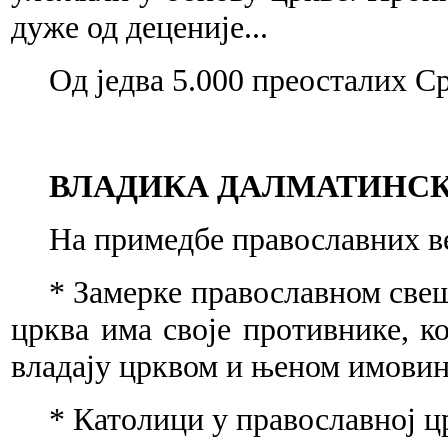
дуже од деценије...
Од једва 5.000 преосталих Ср
ВЛАДИКА ДАЛМАТИНСК
На примедбе православних ве
* Замерке православном свеш
црква има своје противнике, к
владају црквом и њеном имовин
* Католици у православној ц