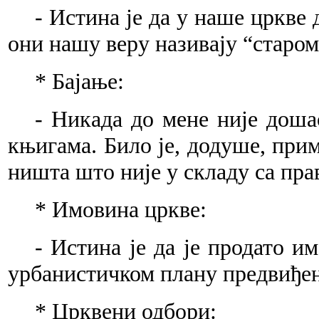
- Истина је да у наше цркве
они нашу веру називају “старо
* Бајање:
- Никада до мене није дош
књигама. Било је, додуше, прим
ништа што није у складу са прав
* Имовина цркве:
- Истина је да је продато и
урбанистичком плану предвиђено
* Црквени одбори: