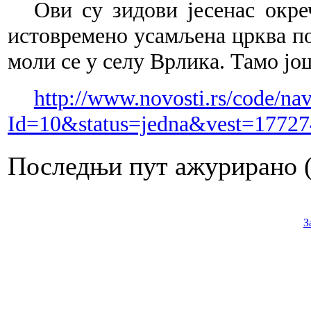
Ови су зидови јесенас окре
истовремено усамљена црква под
моли се у селу Врлика. Тамо још
http://www.novosti.rs/code/na
Id=10&status=jedna&vest=177
Последњи пут ажурирано ( 
З