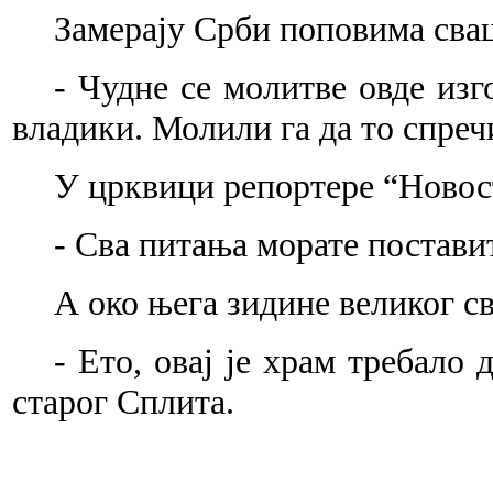
Замерају Срби поповима сваш
- Чудне се молитве овде изг
владики. Молили га да то спреч
У црквици репортере “Новости
- Сва питања морате постави
А око њега зидине великог с
- Ето, овај је храм требало
старог Сплита.