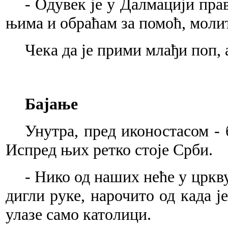
- Одувек је у Далмацији пра
њима и обраћам за помоћ, молит
Чека да је прими млађи поп,
Бајање
Унутра, пред иконостасом - 
Испред њих ретко стоје Срби.
- Нико од наших неће у цркв
дигли руке, нарочито од када ј
улазе само католици.