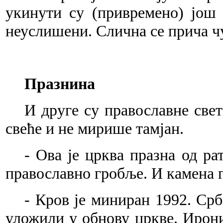
укинути су (привремено) још 
неуслишени. Слична се прича чу
Празнина
И друге су православне све
свеће и не мирише тамјан.
- Ова је црква празна од р
православно гробље. И камена 
- Кров је миниран 1992. Ср
уложили у обнову цркве. Ирониј