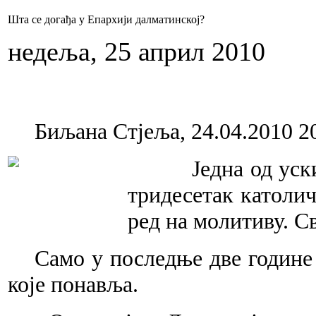
Шта се догађа у Епархији далматинској?
недеља, 25 април 2010
Биљана Стјеља, 24.04.2010 2
Једна од уских ка
тридесетак католич
ред на молитиву. С
Само у последње две године
које понавља.