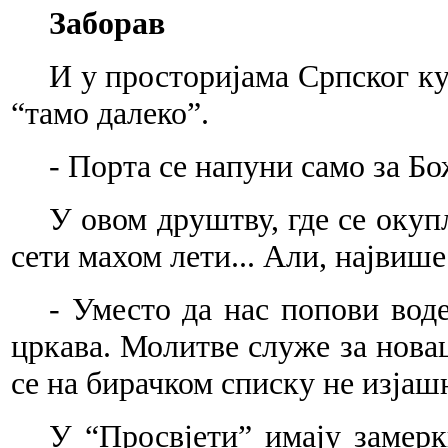
Заборав
И у просторијама Српског ку
“тамо далеко”.
- Порта се напуни само за Б
У овом друштву, где се окуп
сети махом лети... Али, највише
- Уместо да нас попови вод
цркава. Молитве служе за новац
се на бирачком списку не изјаш
У “Просвјети” имају замерк