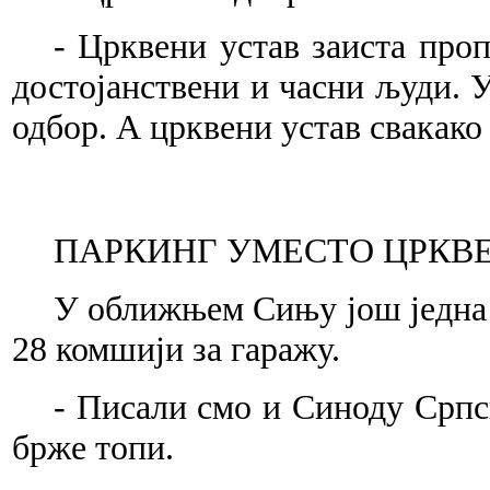
- Црквени устав заиста про
достојанствени и часни људи. У
одбор. А црквени устав свакако 
ПАРКИНГ УМЕСТО ЦРКВ
У оближњем Сињу још једна з
28 комшији за гаражу.
- Писали смо и Синоду Српск
брже топи.