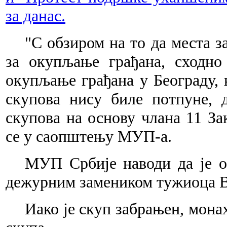
за данас.
"С обзиром на то да места 
за окупљање грађана, сходн
окупљање грађана у Београду, 
скупова нису биле потпуне, 
скупова на основу члана 11 За
се у саопштењу МУП-а.
МУП Србије наводи да је о
дежурним замеником тужиоца В
Иако је скуп забрањен, мона