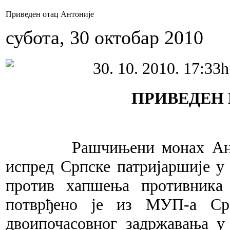
Приведен отац Антоније
субота, 30 октобар 2010
30. 10. 2010. 17:33h
ПРИВЕДЕН
Рашчињени монах Антониј
испред Српске патријаршије у
против хапшења противника 
потврђено је из МУП-а Срб
двоипочасовног задржавања у