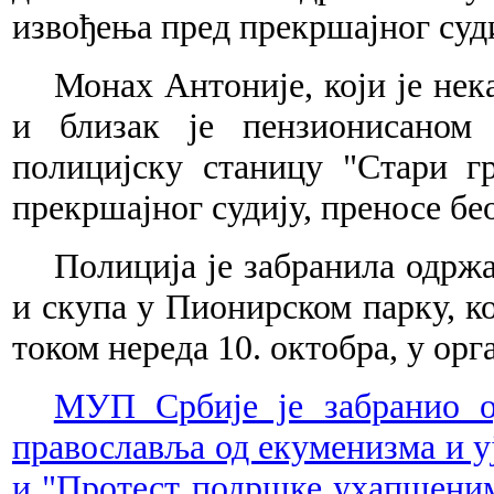
извођења пред прекршајног суди
Монах Антоније, који је не
и близак је пензионисаном 
полицијску станицу "Стари г
прекршајног судију, преносе бе
Полиција је забранила одрж
и скупа у Пионирском парку, к
током нереда 10. октобра, у ор
МУП Србије је забранио о
православља од екуменизма и 
и "Протест подршке ухапшеним