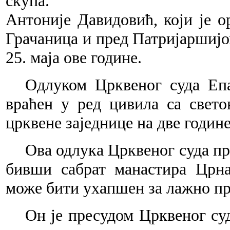
скупа.
Антоније Давидовић, који је о
Грачаница и пред Патријаршијо
25. маја ове године.
Одлуком Црквеног суда Епа
враћен у ред цивила са свет
црквене заједнице на две године
Ова одлука Црквеног суда пра
бивши сабрат манастира Црна
може бити ухапшен за лажно п
Он је пресудом Црквеног су