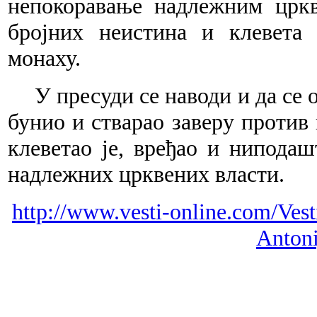
непокоравање надлежним црк
бројних неистина и клевета
монаху.
У пресуди се наводи и да се
бунио и стварао заверу против
клеветао је, вређао и ниподаш
надлежних црквених власти.
http://www.vesti-online.com/Ves
Antoni