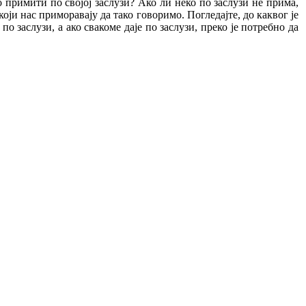
ко примити по својој заслузи? Ако ли неко по заслузи не прима,
који нас приморавају да тако говоримо. Погледајте, до каквог је
по заслузи, а ако свакоме даје по заслузи, преко је потребно да