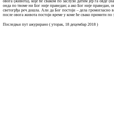
овога (живота), које ће сваком по заслузи датим јер га овде (
онда по твоме ни Бог није праведан; а ако Бог није праведан, о
светогрђа реч дошла. Али да Бог постоји – дела громогласно вап
после овога живота постоји време у коме ће свако примити по за
Последњи пут ажурирано ( уторак, 18 децембар 2018 )