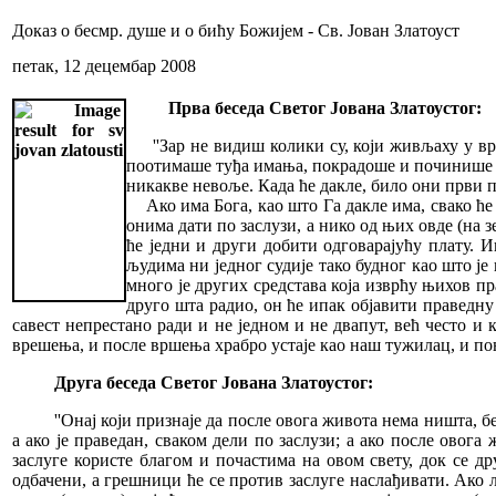
Доказ о бесмр. душе и о бићу Божијем - Св. Јован Златоуст
петак, 12 децембар 2008
Прва беседа Светог Јована Златоустог:
''Зар не видиш колики су, који живљаху у врл
поотимаше туђа имања, покрадоше и починише 
никакве невоље. Када ће дакле, било они први п
Ако има Бога, као што Га дакле има, свако ће ре
онима дати по заслузи, а нико од њих овде (на з
ће једни и други добити одговарајућу плату. И
људима ни једног судије тако будног као што је
много је других средстава која изврћу њихов пр
друго шта радио, он ће ипак објавити праведну 
савест непрестано ради и не једном и не двапут, већ често и
врешења, и после вршења храбро устаје као наш тужилац, и по
Друга беседа Светог Јована Златоустог:
''Онај који признаје да после овога живота нема ништа, 
а ако је праведан, сваком дели по заслузи; а ако после овог
заслуге користе благом и почастима на овом свету, док се д
одбачени, а грешници ће се против заслуге наслађивати. Ако л