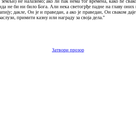
на земљи) не налазимо; ако ли пак нема тог времена, како ће сва
нда не би ни било Бога. Али нека светогрђе падне на главу оних 
ију; дакле, Он је и праведан, а ако је праведан, Он сваком даје 
слузи, примити казну или награду за своја дела.''
Затвори прозор