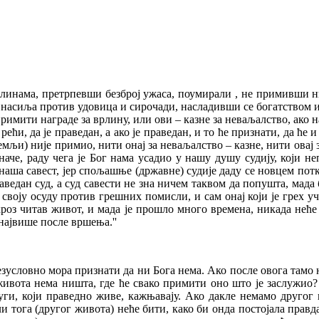
инама, претрпевши безброј ужаса, поумирали , не примивши ни
насиља против удовица и сирочади, насладивши се богатством 
римити награде за врлину, или ови – казне за неваљалство, ако 
ћи, да је праведан, а ако је праведан, и то ће признати, да ће 
емљи) није примио, нити онај за неваљалство – казне, нити овај 
наче, раду чега је Бог нама усадио у нашу душу судију, који не
 наша савест, јер спољашње (државне) судије даду се новцем по
аведан суд, а суд савести не зна ничем таквом да попушта, мада 
своју осуду против грешних помисли, и сам онај који је грех уч
 кроз читав живот, и мада је прошло много времена, никада неће
највише после вршења.''
безусловно мора признати да ни Бога нема. Ако после овога тамо 
а живота нема ништа, где ће свако примити оно што је заслужио
руги, који праведно живе, кажњавају. Ако дакле немамо друго
и тога (другог живота) неће бити, како би онда постојала правда