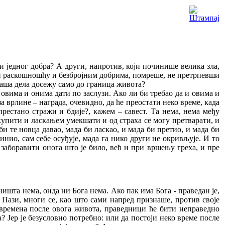
 једног добра? А други, напротив, који починише велика зла,
и раскошношћу и безбројним добрима, помреше, не претрпевши
наша дела досежу само до граница живота?
и овима и онима дати по заслузи. Ако ли би требао да и овима и
за врлине – награда, очевидно, да ће преостати неко време, када
престано стражи и бдије?, кажем – савест. Та нема, нема међу
ткупити и ласкањем умекшати и од страха се могу претварати, и
би те новца давао, мада би ласкао, и мада би претио, и мада би
инио, сам себе осуђује, мада га нико други не окривљује. И то
 заборавити онога што је било, већ и при вршењу греха, и пре
ништа нема, онда ни Бога нема. Ако пак има Бога - праведан је,
? Пази, многи се, као што сами напред признаше, против своје
г времена после овога живота, праведници ће бити неправедно
? Јер је безусловно потребно: или да постоји неко време после