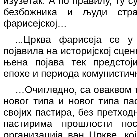
изузетак. А по правилу, ту 
безбожника и људи стр
фарисејској…
..
.Црква фарисеја се у
појавила на историјској сце
њена појава тек предстој
епохе и периода комунистичк
…Очигледно, са оваквом т
новог типа и новог типа па
својих пастира, без претхо
пастирима прошлости по
организација ван Цркве, ко