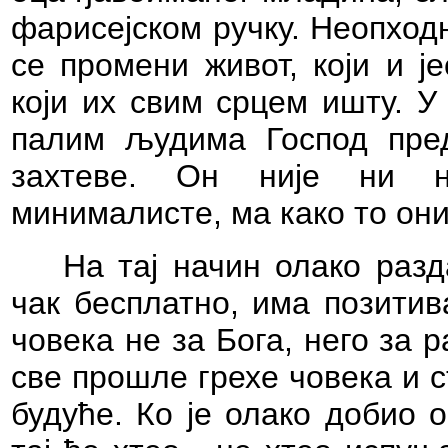
фарисејском ручку. Неопход
се промени живот, који и ј
који их свим срцем ишту. 
палим људима Господ пре
захтеве. Он није ни 
минималисте, ма како то он
На тај начин олако раз
чак бесплатно, има позитив
човека не за Бога, него за 
све прошле грехе човека и 
будуће. Ко је олако добио о