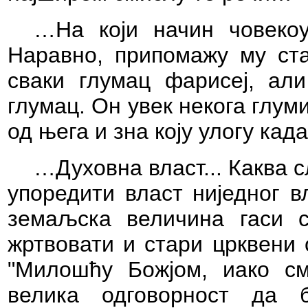
…На који начин човекоу
Наравно, припомажу му ста
сваки глумац фарисеј, али
глумац. Он увек некога глуми
од њега и зна коју улогу ка
…Духовна власт... Каква с
упоредити власт ниједног в
земаљска величина гаси 
жртвовати и стари црквени 
"Милошћу Божјом, иако см
велика одговорност да 