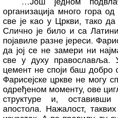
…Још једном подвла
организација много гора од 
све је као у Цркви, тако д
Слично је било и са Латини
појавиле разне јереси. Фари
да јој се не замери ни нај
све у духу православља. 
цемент не споји баш добро 
Фарисејске цркве не могу с
одређеном моменту, ове циг
структуре и, оставивши
апостола. Нажалост, таквих