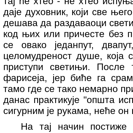
тај ће хтео - не хтео испу
даје духовник, који све њег
дешава да раздаваоци свети
код њих или причесте без 
се овако једанпут, двапу
целомудреност душе, која с
приступи светињи. После 
фарисеја, јер биће га срам
тамо где се тако немарно пр
данас практикује "општа ис
сигурним је рукама, неће он
На тај начин постиже 