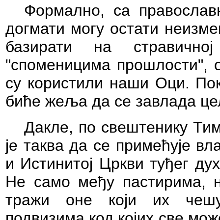
Формално, са православ
догмати могу остати неизме
базирати на стравично
"споменицима прошлости", о
су користили наши Оци. Пок
биће жеља да се завлада ц
Дакле, по свештенику Тим
је таква да се примећује вла
и Истинитој Цркви туђег ду
Не само међу пастирима, н
тражи оне који их чеш
подвизима,код којих све мож