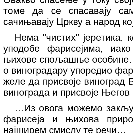
томе да се спасавају сам
сачињавају Цркву а народ ко
Нема "чистих" јеретика, 
уподобе фарисејима, иако
њихове спољашње особине. Н
о виноградару упоредио фар
желе да присвоје виноград 
винограда и присвоје Његов 
…Из овога можемо закључ
фарисеја и њихова приро
најширем смислу те речи…