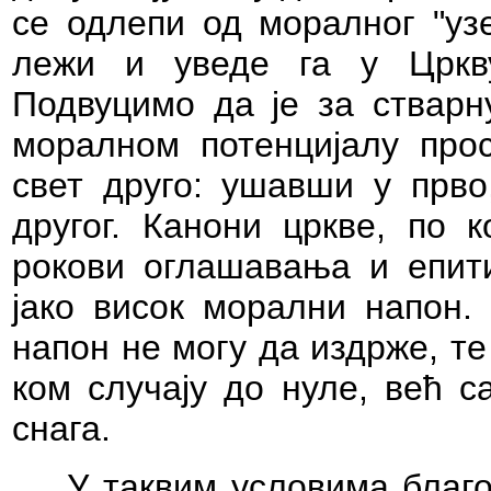
се одлепи од моралног "уз
лежи и уведе га у Цркву
Подвуцимо да је за стварн
моралном потенцијалу прос
свет друго: ушавши у прво
другог. Канони цркве, по 
рокови оглашавања и епити
јако висок морални напон.
напон не могу да издрже, те
ком случају до нуле, већ с
снага.
У таквим условима благо