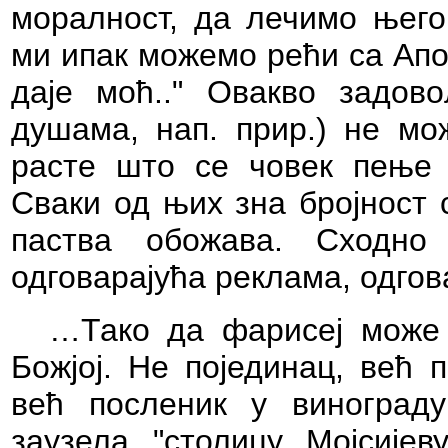
моралност, да лечимо њего
ми ипак можемо рећи са Апо
даје моћ.." Овакво задов
душама, нап. прир.) не мо
расте што се човек пење 
Сваки од њих зна бројност с
паства обожава. Сходно
одговарајућа реклама, одгова
…Тако да фарисеј може 
Божјој. Не појединац, већ 
већ посленик у винограду
заузела "столицу Мојсије