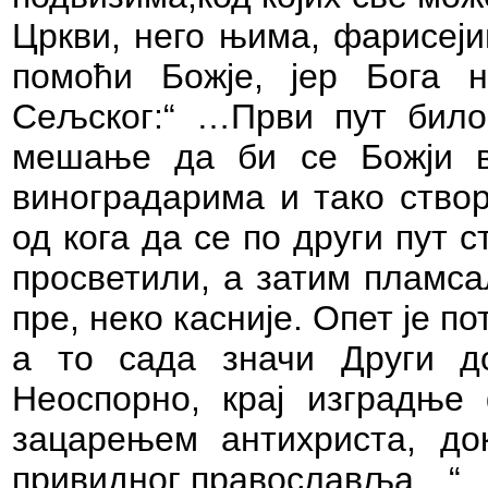
Цркви, него њима, фарисеј
помоћи Божје, јер Бога 
Сељског:“ …Први пут било
мешање да би се Божји в
виноградарима и тако ство
од кога да се по други пут 
просветили, а затим пламса
пре, неко касније. Опет је 
а то сада значи Други до
Неоспорно, крај изградње 
зацарењем антихриста, до
привидног православља…“