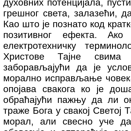
духовних потенцијала, пуст
грешног света, залазећи, д
Као што је познато код кратк
позитивног ефекта. Ак
електротехничку терминол
Христове Тајне свима
заборављајући да је усл
морално исправљање човека.
опојава свакога ко је дош
обраћајући пажњу да ли о
траже Бога у свакој Светој 
морал, али свесно уче д