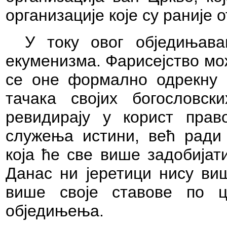
организације које су раније 
У току овог обједињав
екуменизма. Фарисејство мож
се оне формално одрекну с
тачака својих богословск
ревидирају у корист прав
служења истини, већ ради
која ће све више задобијат
Данас ни јеретици нису виш
више своје ставове по 
обједињења.