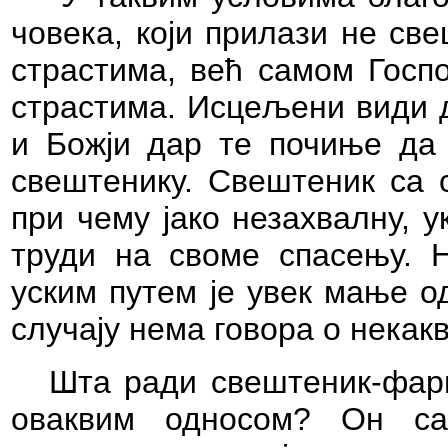
човека, који прилази не све
страстима, већ самом Госпо
страстима. Исцељени види д
и Божји дар те почиње да с
свештенику. Свештеник са с
при чему јако незахвалну, 
труди на своме спасењу. Н
уским путем је увек мање о
случају нема говора о некакв
Шта ради свештеник-фари
оваквим односом? Он са