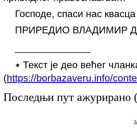
Господе, спаси нас квасца 
ПРИРЕДИО ВЛАДИМИР 
_____________
٭
Текст је део већег чланк
(
https://borbazaveru.info/cont
Последњи пут ажурирано (
З