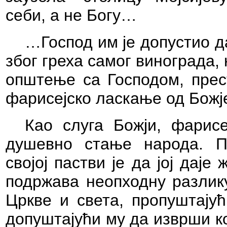
себи, а не Богу…
…Господ им је допустио д
због греха самог винограда, 
општење са Господом, прес
фарисејско ласкање од Божј
Као слуга Божји, фарис
душевно стање народа. П
својој пастви је да јој дај
подржава неопходну разлик
Цркве и света, пропуштајућ
допуштајући му да изврши к