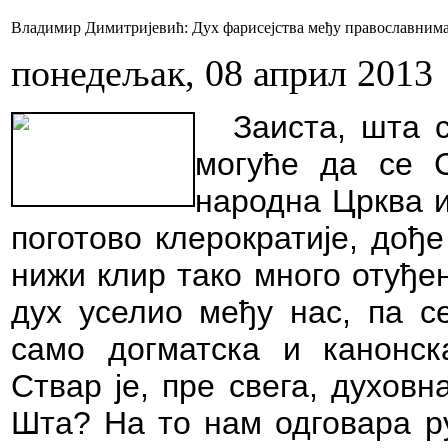
Владимир Димитријевић: Дух фарисејства међу православним
понедељак, 08 април 2013
Заиста, шта 
могуће да се С
народна Црква и 
поготово клерократије,
дође
нижи клир тако много отуђен
дух уселио међу нас, па с
само догматска и канонска
Ствар је, пре свега, духов
Шта? На то нам одговара р