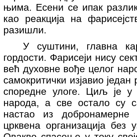
њима. Есени се ипак разлик
као реакција на фарисејст
разишли.
У суштини, главна ка
гордости. Фарисеји нису сек
већ духовне вође целог народ
самокритички изјавио један 
споредне улоге. Циљ је у
народа, а све остало су с
настао из добронамерн
црквена организација без 
Овакво спасење у току свој