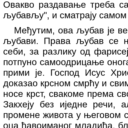
Овакво раздавање треба са
љубављу", и сматрају само
Међутим, ова љубав је ве
љубави. Права љубав се 
себи, за разлику од фарисе
потпуно самоодрицање онога 
прими је. Господ Исус Хри
доказао крсном смрћу и сви
носе крст, свакоме према св
Закхеју без иједне речи, 
промене живота у његовом ср
оца ђавоиманог младића, бл