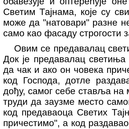
обавезује и оптерећује оне
Светим Тајнама, које су св
може да "натовари" разне н
само као фасаду строгости 
Овим се предавалац свет
Док је предавалац светиња
да чак и ако он човека при
код Господа, дотле раздава
дођу, самог себе ставља на 
труди да заузме место само
код предаваоца Светих Тајн
причестимо", а код раздавао