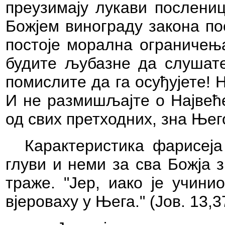
преузимају лукави послениц
Божјем винограду закона по
постоје морална ограничења
будите љубазне да слушате
помислите да га осуђујете! 
И не размишљајте о Највеће
од свих претходних, зна Њег
Карактеристика фарисеја
глуви и неми за сва Божја 
траже. "Јер, иако је учин
вјероваху у Њега." (Јов.
13,