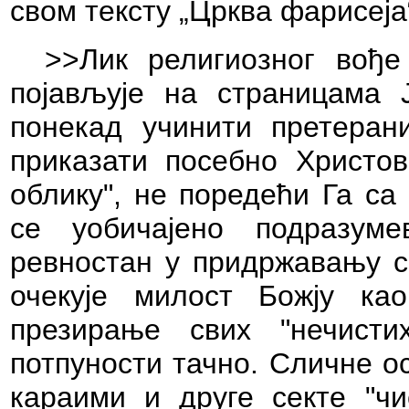
свом тексту „Црква фарисеја“
>>Лик религиозног вође
појављује на страницама
понекад учинити претеран
приказати посебно Христов
облику", не поредећи Га са
се уобичајено подразуме
ревностан у придржавању св
очекује милост Божју као
презирање свих "нечист
потпуности тачно. Сличне о
караими и друге секте "чи