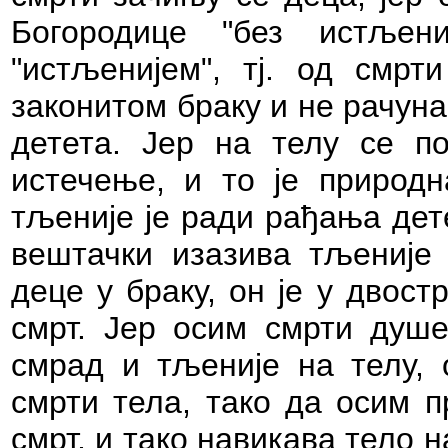
Богородице "без истљен
"истљенијем", тј. од смрт
законитом браку и не рачуна 
детета. Јер на телу се п
истечење, и то је природн
тљеније је ради рађања дет
вештачки изазива тљеније
деце у браку, он је у двос
смрт. Јер осим смрти душе,
смрад и тљеније на телу, 
смрти тела, тако да осим п
смрт, и тако навикава тело н