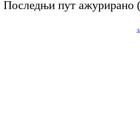
Последњи пут ажурирано ( 
З