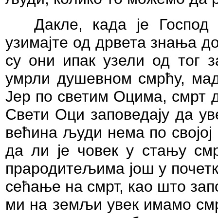
Дакле, када је Господ
узимајте од дрвета знања до
су они ипак узели од тог з
умрли душевном смрћу, мад
Јер по светим Оцима, смрт 
Свети Оци заповедају да ув
већина људи нема по својој
да ли је човек у стању см
прародитељима још у почетку
сећање на смрт, као што зап
ми на земљи увек имамо смр