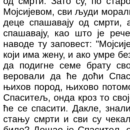
од смрти. Зато су, по стар
Мојсијевом, сви људи морал
деце спашавају од смрти, 
спашавају, као што је реч
наводе ту заповест: "Мојсиј
који има жену, и ако умре бе
да подигне семе брату свом
веровали да ће доћи Спаси
њихов пород, њихово потомс
Спаситељ, онда кроз то своје
ће се спасити. Дакле, знал
стању смрти и сви су чека
било? Дошао је Спаситељ од