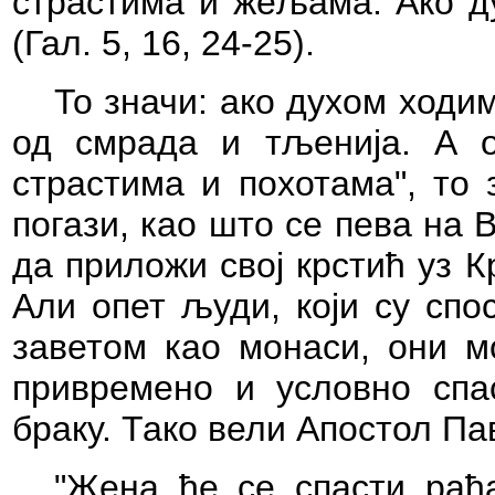
страстима и жељама. Ако д
(Гал. 5, 16, 24-25).
То значи: ако духом ходи
од смрада и тљенија. А 
страстима и похотама", то 
погази, као што се пева на В
да приложи свој крстић уз 
Али опет људи, који су спо
заветом као монаси, они мо
привремено и условно сп
браку. Тако вели Апостол Па
"Жена ће се спасти рађ