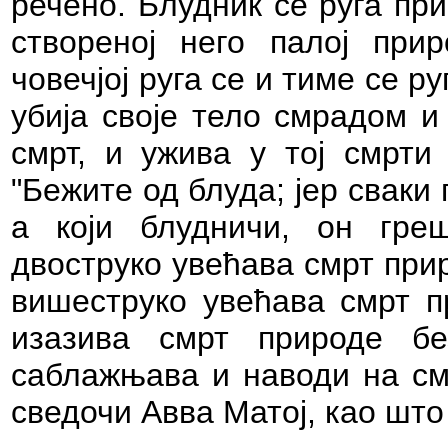
речено. Блудник се руга при
створеној него палој прир
човечјој руга се и тиме се р
убија своје тело смрадом и
смрт, и ужива у тој смрти
"Бежите од блуда; јер сваки г
а који блудничи, он гре
двоструко увећава смрт при
вишеструко увећава смрт п
изазива смрт природе б
саблажњава и наводи на смр
сведочи Авва Матој, као што 