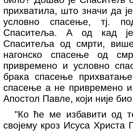
прихватила, што значи да ј
условно спасење, тј. п
Спаситеља. А од кад је
Спаситеља од смрти, више
нагонско спасење од смр
привремено и условно спас
брака спасење прихватање
спасење а не привремено и 
Апостол Павле, који није био
"Ко ће ме избавити од 
својему кроз Исуса Христа 