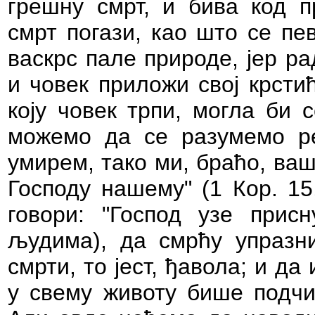
грешну смрт, и бива код п
смрт погази, као што се пе
васкрс пале природе, јер р
и човек приложи свој крсти
коју човек трпи, могла би 
можемо да се разумемо ре
умирем, тако ми, браћо, ваш
Господу нашему" (1 Кор. 15
говори: "Господ узе прис
људима), да смрћу упразни
смрти, то јест, ђавола; и да
у свему животу бише подчињ