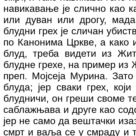
навикавање је слично као к
или дуван или дрогу, мада 
блудни грех је сличан убист
по Канонима Цркве, а како и
блуд, треба видети из Жити
блудне грехе, на пример из 
преп. Мојсеја Мурина. Зато
блуда; јер сваки грех, који
блудничи, он греши своме тел
саблажњава и друге као содо
јер не само да вештачки иза
смрт и ваља се у смраду и 