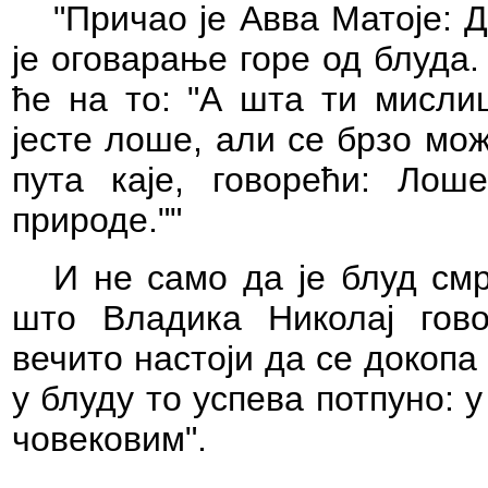
"Причао је Авва Матоје: 
је оговарање горе од блуда. 
ће на то: "А шта ти мисли
јесте лоше, али се брзо мож
пута каје, говорећи: Лош
природе.""
И не само да је блуд смр
што Владика Николај гово
вечито настоји да се докопа
у блуду то успева потпуно: 
човековим".