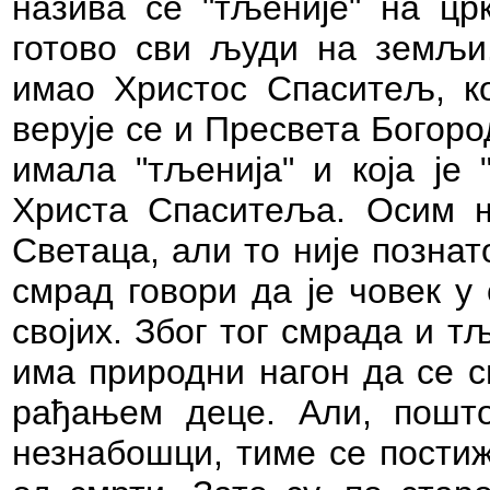
назива се "тљеније" на цр
готово сви људи на земљи.
имао Христос Спаситељ, ко
верује се и Пресвета Богород
имала "тљенија" и која је 
Христа Спаситеља. Осим њ
Светаца, али то није познат
смрад говори да је човек у
својих. Због тог смрада и т
има природни нагон да се сп
рађањем деце. Али, пошто
незнабошци, тиме се пости