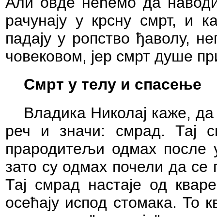
Али овде нећемо да наводи
рачунају у крсну смрт, и 
падају у ропство ђаволу, н
човековом, јер смрт душе при
Смрт у телу и спасење
Владика Николај каже, да 
реч и значи: смрад. Тај 
прародитељи одмах после 
зато су одмах почели да се п
Тај смрад настаје од квар
осећају испод стомака. То 