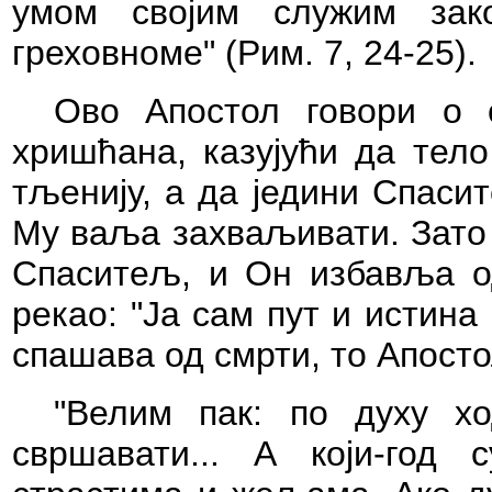
умом својим служим зак
греховноме" (Рим. 7, 24-25).
Ово Апостол говори о 
хришћана, казујући да тело
тљенију, а да једини Спаси
Му ваља захваљивати. Зато 
Спаситељ, и Он избавља од
рекао: "Ја сам пут и истина 
спашава од смрти, то Апосто
"Велим пак: по духу х
свршавати... А који-год