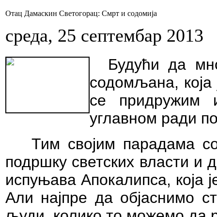
Отац Дамаскин Светогорац: Смрт и содомија
среда, 25 септембар 2013
Будући да мн
содомљана, која 
се придружим 
углавном ради по
Тим својим парадама со
подршку светских власти и д
испуњава Апокалипса, која ј
Али најпре да објаснимо с
људи, колико то можемо да 