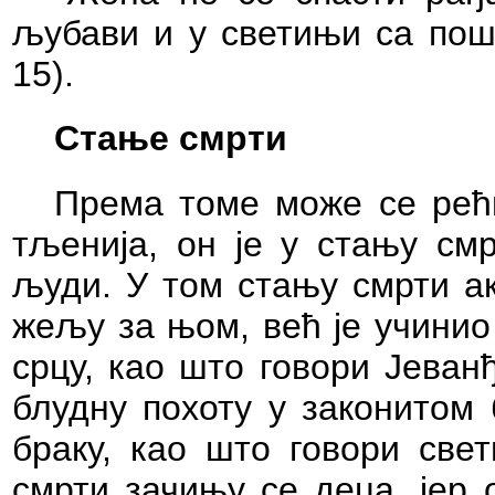
љубави и у светињи са пошт
15).
Стање смрти
Према томе може се рећи
тљенија, он је у стању смр
људи. У том стању смрти ак
жељу за њом, већ је учинио
срцу, као што говори Јеван
блудну похоту у законитом
браку, као што говори свет
смрти зачињу се деца, јер 