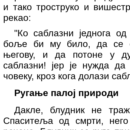
и тако троструко и вишестр
рекао:
"Ко саблазни једнога од
боље би му било, да се 
његову, и да потоне у ду
саблазни! јер је нужда да
човеку, кроз кога долази сабл
Ругање палој природи
Дакле, блудник не тра
Спаситеља од смрти, него