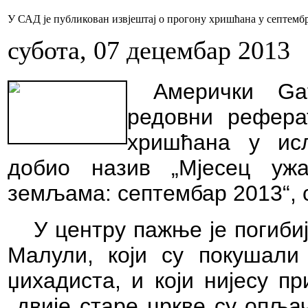
У САД је публикован извјештај о прогону хришћана у септемб
субота, 07 децембар 2013
Амерички Gat
редовни рефера
хришћана у исл
добио назив „Мјесец уж
земљама: септембар 2013“, 
У центру пажње је погиби
Малули, који су покушал
џихадиста, и који нијесу п
двије старе цркве су опљач