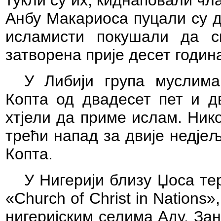
тукли су их, киднаповали ч
Анбу Макариоса пуцали су д
исламисти покушали да сп
затворена прије десет годин
У Либији група муслима
Копта од двадесет пет и дв
хтјели да приме ислам. Нико
трећи напад за двије недје
Копта.
У Нигерији близу Џоса те
«Church of Christ in Nations
нигеријским селима Аду, За