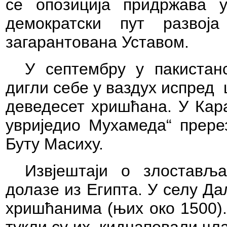
се опозиција придржава у
демократски пут развој
загарантована Уставом.
У септембру у пакиста
дигли себе у ваздух испред 
деведесет хришћана. У Кара
увриједио Мухамеда“ прере
Буту Масиху.
Извјештаји о злостављ
долазе из Египта. У селу Д
хришћанима (њих око 1500).