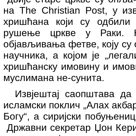
на The Christian Post, у и
хришћана који су одбили
рушење цркве у Раки. 
објављивања фетве, коју су
научника, а којом је „лега
хришћанску имовину и имов
муслимана не-сунита.
Извјештај саопштава да 
исламски поклич „Алах акба
Богу“, а сиријски побуњениц
Државни секретар Џон Кери 