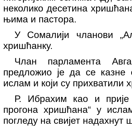
неколико десетина хришћана
њима и пастора.
У Сомалији чланови „А
хришћанку.
Члан парламента Авг
предложио је да се казне 
ислам и који су прихватили 
Р. Ибрахим као и прије
прогона хришћана“ у исла
погледу на свијет надахнут 