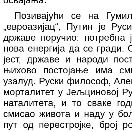
освајања.
Позивајући се на Гумиљ
„евроазијац“, Путин је Ру
државе поручио: потребна 
нова енергија да се гради.
јест, државе и народи пос
њихово постојање има см
узалуд. Руски философ, Алек
морталитет у Јељциновој Ру
наталитета,
и то сваке го
смисао живота и наду у бољ
пут од перестројке, број р