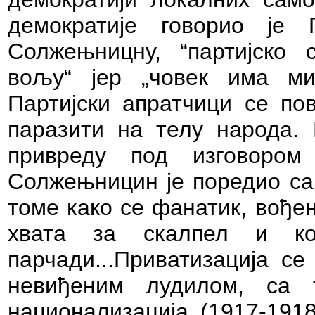
демократије говорио је 
Солжењницну,
“партијско
вољу“
јер „човек има ми
Партијски апратчици се пов
паразити на телу народа. Г
привреду под изговором 
Солжењницин је поредио са 
томе како се фанатик, вође
хвата за скалпел и к
парчади...Приватизација 
невиђеним лудилом, са 
национализација (1917-1918