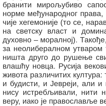
бранити мирољубиво сапо
норме међународног права,
чије хегемоније (то се, нар
на светску власт и домин
духовно – моралној). Такође
за неолибералном утваром т
ништа друго до рушење сви
влашћу новца. Русија веков
живота различитих култура: 
и будисти, и Јевреји, али и
нису истребљивали, нити н
веру, иако је православље 