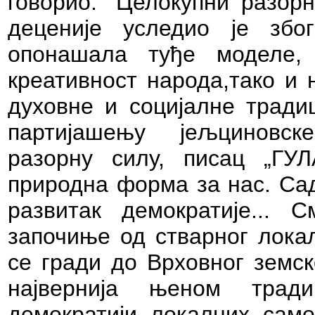
говорио:
“Целокупни разор
деценије уследио је збо
опонашала туђе моделе,
креативност народа,тако и 
духовне и социјалне традиц
партијашењу јељциновск
разорну силу, писац „ГУЛ
природна форма за нас. Са
развитак демократије...
С
започиње од стварног лока
се гради до Врховног земск
највернија њеном трад
демократији локалних само