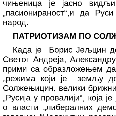
чињеница је јасно видљи
„пасионираност“,и да Рус
народ.
ПАТРИОТИЗАМ ПО СОЛ
Када је
Борис Јељцин до
Светог Андреја, Александру
прими са образложењем да
„режима који је
земљу до
Солжењицин, велики брижник
„Русија у провалији“, која
о власти „либералних демо