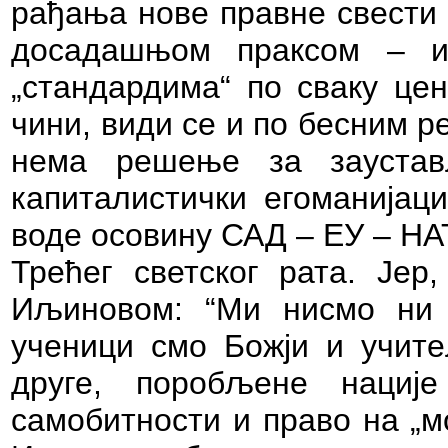
рађања нове правне свести 
досадашњом праксом – 
„стандардима“ по сваку цен
чини, види се и по бесним р
нема решење за зауста
капиталистички егоманијаци
воде осовину САД – ЕУ – НА
Трећег светског рата. Јер,
Иљиновом:
“Ми нисмо ни 
ученици смо Божји и учите
друге, поробљене нациј
самобитности и право на „м