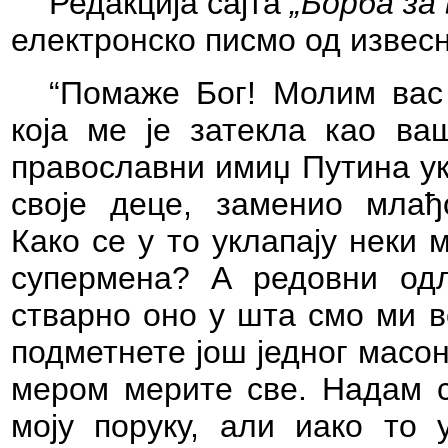
Редакција сајта
„Борба за 
електронско писмо од извес
“Помаже Бог!
Молим вас
која ме је затекла као ва
православни имиџ Путина ук
своје деце, заменио млађ
Како се у то уклапају неки 
супермена? А редовни од
стварно оно
у шта смо ми в
подметнете још једног
масон
мером мерите све. Надам 
моју поруку, али иако то