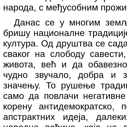
народа, с међусобним прожи
Данас се у многим земљ
бришу националне традиције
култура. Од друштва се сад
сваког на слободу савести,
живота, већ и да обавезно
чудно звучало, добра и з
значењу. То рушење традиц
само да повлачи негативне
корену антидемократско, 
апстрактних идеја, далек