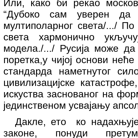
Или,
како би рекао москов
“Дубоко сам уверен да 
мултиполарног света/.../
По
света хармонично укључуј
модела./.../
Русија може да 
поретка,у чијој основи неће
стандарда наметнутог сил
цивилизацијске катастрофе,
искуства заснованог на фор
јединственом усвајању апсо
Дакле, ето
ко надахњуј
законе, понуди прету