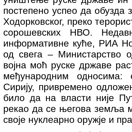
постепено успео да обузда з
Ходорковског, преко терорис
сорошевских НВО.
Недав
информативне куће, РИА Нов
од свега – Министарство о
војна моћ руске државе рас
међународним односима: 
Сирију, привремено одложен
било да на власти није Пу
рекао да се његова земља м
своје нуклеарно оружје и пр