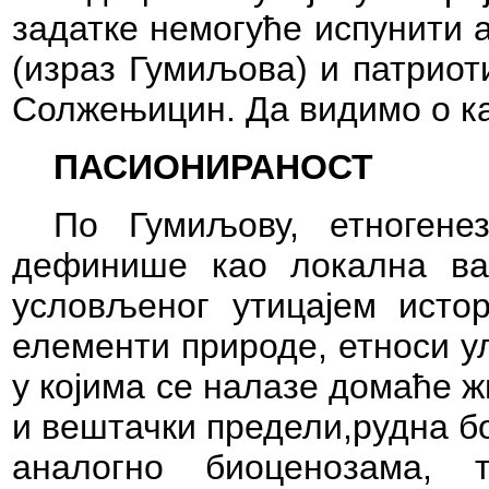
задатке немогуће испунити 
(израз Гумиљова) и патриоти
Солжењицин. Да видимо о ка
ПАСИОНИРАНОСТ
По Гумиљову, етногенез
дефинише као локална ва
условљеног утицајем истор
елементи природе, етноси у
у којима се налазе домаће 
и вештачки предели,рудна бо
аналогно биоценозама, т