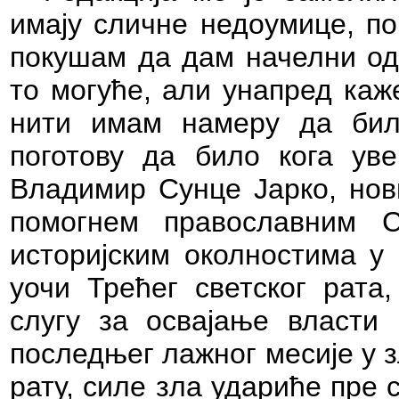
имају сличне недоумице,
по
покушам да дам
начелни од
то могуће, али унапред каж
нити имам намеру да бил
поготову да било кога ув
Владимир Сунце Јарко, нов
помогнем православним 
историјским околностима у 
уочи Трећег светског рата,
слугу за освајање власти
последњег лажног месије у 
рату, силе зла удариће пре с