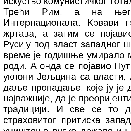
искуство комунистичког тота
Трећи Рим, а на њег
Интернационала. Крвави г
жртава, а затим се појав
Русију под власт западног 
време је годишње умирало 
роди. А онда се појавио Пут
уклони Јељцина са власти, 
даље пропадање, које ју је 
најважније, да је преоријент
традицији. И све се то 
страховитог притиска запад
уништење руске државе ин 