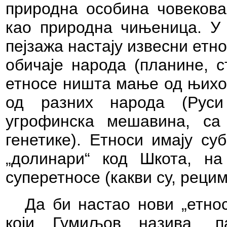
природна особина човекова
као природна чињеница. У
пејзажа настају извесни етн
обичаје народа (планине, с
етносе ништа мање од њихов
од разних народа (Руси
угрофинска мешавина, са
генетике). Етноси имају су
„долинари“ код Шкота, на
суперетносе (какви су, рецим
Да би настао нови „етнос
који Гумиљов назива „па