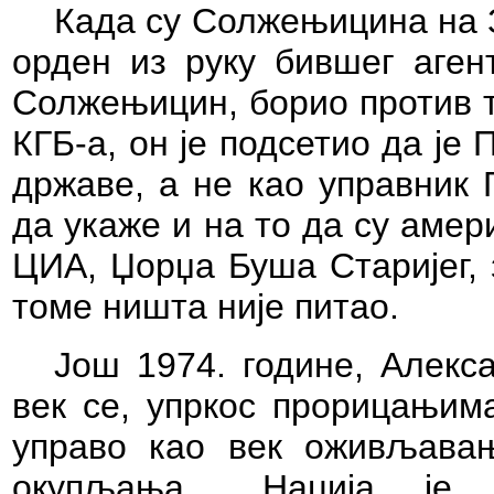
Када су Солжењицина на 
орден из руку бившег агент
Солжењицин, борио против т
КГБ-а, он је подсетио да је
државе, а не као управник 
да укаже и на то да су аме
ЦИА, Џорџа Буша Старијег, 
томе ништа није питао.
Још 1974. године, Алекса
век се, упркос прорицањима
управо као век оживљавањ
окупљања...
Нација је,