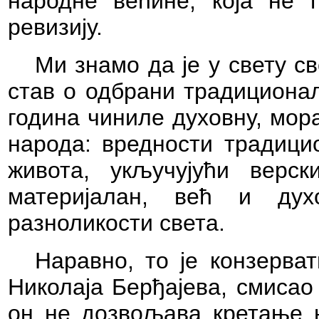
народне већине, која не 
ревизију.
Ми знамо да је у свету с
став о одбрани традиционал
година чиниле духовну, мор
народа: вредности традици
живота, укључујући верск
материјалан, већ и дух
разноликости света.
Наравно, то је конзерва
Николаја Берђајева, смисао
он не дозвољава кретање н