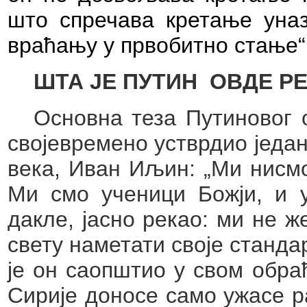
што спречава кретање уназ
враћању у првобитно стање“
ШТА ЈЕ ПУТИН
ОВДЕ Р
Основна теза Путиновог 
својевремено устврдио један
века,
Иван Иљин: „Ми нисмо
Ми смо ученици Божји, и у
дакле, јасно рекао: ми не 
свету наметати своје станда
је он саопштио у свом обра
Сирије доносе само ужасе р