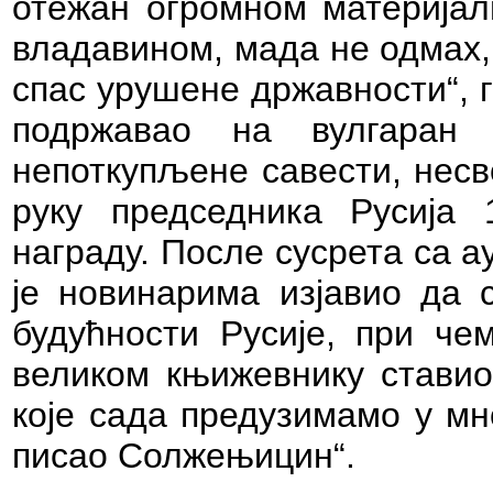
отежан огромном материјал
владавином, мада не одмах,
спас урушене државности“,
подржавао на вулгаран
непоткупљене савести, несв
руку председника Русија 
награду.
После сусрета са а
је новинарима изјавио да 
будућности Русије, при че
великом књижевнику ставио
које сада предузимамо у мн
писао Солжењицин“.