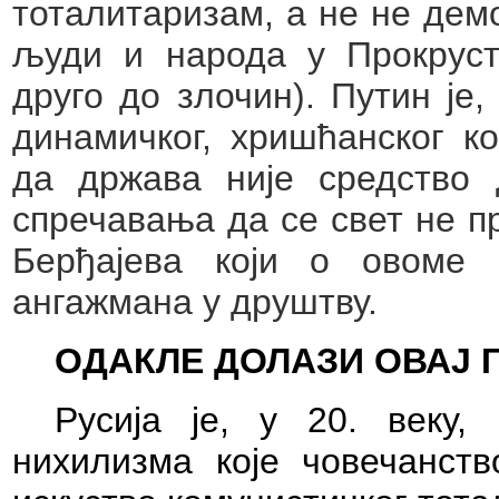
тоталитаризам, а не не дем
људи и народа у Прокруст
друго до злочин). Путин је,
динамичког, хришћанског ко
да држава није средство 
спречавања да се свет не пр
Берђајева који о овоме 
ангажмана у друштву.
ОДАКЛЕ ДОЛАЗИ ОВАЈ 
Русија је, у 20. веку,
нихилизма које човечанст