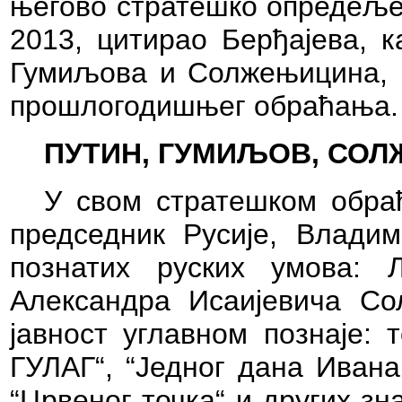
његово стратешко опредељењ
2013, цитирао Берђајева, к
Гумиљова и Солжењицина, п
прошлогодишњег обраћања.
ПУТИН, ГУМИЉОВ, СО
У свом стратешком обра
председник Русије, Владим
познатих руских умова: 
Александра Исаијевича Со
јавност углавном познаје: т
ГУЛАГ“,
“Једног дана Ивана
“Црвеног точка“ и других зн