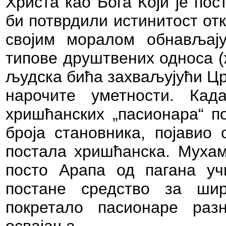
Христа као Бога Који је пос
би потврдили истинитост от
својим моралом обнављају
типове друштвених односа (
људска бића захваљујући Црк
нарочите уметности.
Кад
хришћанских
„пасионара“ п
броја становника, појавио 
постала хришћанска. Мухам
посто Арапа од пагана уч
постане средство за ши
покретало пасионаре ра