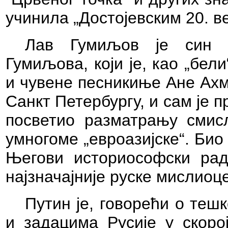
учинила „Достојевским 2
0
. в
Лав Гумиљов је син п
Гумиљова, који је, као „бели
и чувене песникиње Ане Ахм
Санкт Петербургу, и сам је 
посветио разматрању смисл
умногоме „евроазијске“.
Био 
Његови историософски рад
најзначајније руске мислиоце
Путин је, говорећи о тешк
и задацима Русије у скорој