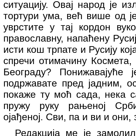
ситуацију.
Овај
народ је из
тортури ума, већ више од ј
уврстите у тај кордон вук
православну,
напаћену Русиј
исти кош трпате и
Русију кој
спречи отимачину Космета,
Београду?
Понижавајуће 
подржавате пред јадним, о
покаже ту моћ сада, нека с
пружу руку рањеној Срби
ојађеној. Сви, па
и ви и они,
Редакција ме је замолил