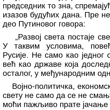
председник то зна, спремају
изазов будућих дана. Пре н
део Путиновог говора:
„Развој света постаје св
У таквим условима, повећ
Русије. Не само као једног
већ као државе која дослед
осталог, у међународним од
Војно-политичка, економс
свету не само да се не смањ
моћи пажљиво прате јачање 