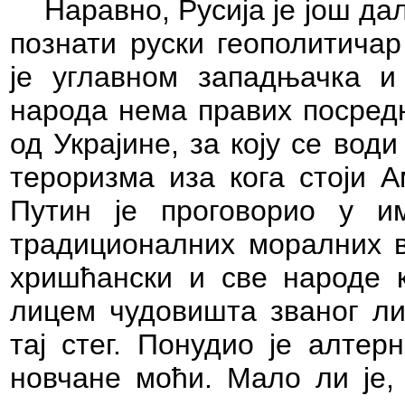
Наравно, Русија је још да
познати руски геополитичар
је углавном западњачка и
народа нема правих посредн
од Украјине, за коју се вод
тероризма иза кога стоји А
Путин је проговорио у и
традиционалних моралних вр
хришћански и све народе к
лицем чудовишта званог ли
тај стег. Понудио је алтер
новчане моћи. Мало ли је, 