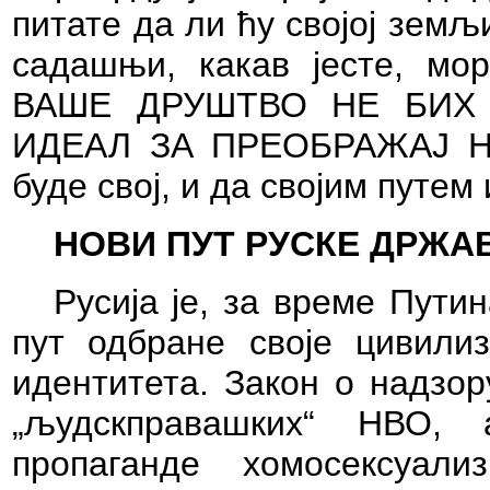
питате да ли ћу својој земљ
садашњи, какав јесте,
мор
ВАШЕ ДРУШТВО НЕ БИХ
ИДЕАЛ ЗА ПРЕОБРАЖАЈ Н
буде свој, и да својим путем 
НОВИ ПУТ РУСКЕ ДРЖА
Русија је, за време Путин
пут одбране своје цивилиз
идентитета. Закон о надзор
„људскправашких“ НВО,
пропаганде хомосексуал