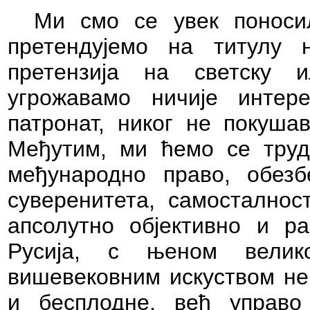
Ми смо се увек понос
претендујемо на титулу 
претензија на светску и
угрожавамо ничије инте
патронат, никог не покуша
Међутим, ми ћемо се труд
међународно право, обезб
суверенитета, самосталнос
апсолутно објективно и р
Русија, с њеном велик
вишевековним искуством не 
и бесплодне, већ управо 