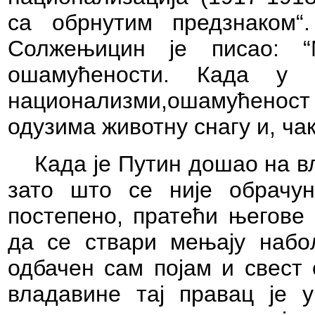
са обрнутим предзнаком“
Солжењицин је писао:
ошамућености.
Када у ц
национализми,ошамућенос
одузима животну снагу и, ча
Када је Путин дошао на вл
зато што се није обрачу
постепено, пратећи његове 
да се ствари мењају набо
одбачен сам појам и свест 
владавине тај правац је 