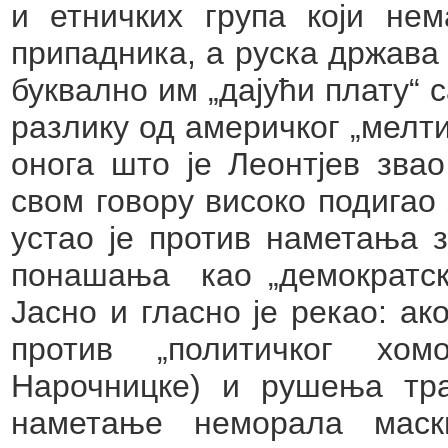
и етничких група који не
припадника, а руска држава 
буквално им „дајући плату“ с
разлику од америчког „мелти
онога што је Леонтјев звао
свом говору високо подигао
устао је против наметања 
понашања
као „демократс
Јасно и гласно је рекао: ак
против „политичког хомо
Нарочницке) и рушења тра
наметање неморала маск