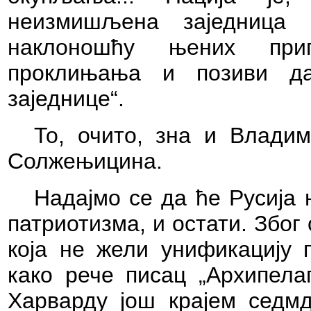
неизмишљена заједница
наклоношћу њених при
проклињања и позиви д
заједнице“.
То,
очито, зна и Владим
Солжењицина.
Надајмо се да ће Русија 
патриотизма, и остати. Због 
која не жели унификацију 
како рече писац „Архипела
Харварду још крајем седмд