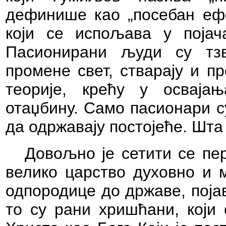
дефинише као „посебан ефе
који се испољава у појач
Пасионирани људи су тзв.
промене свет, стварају и п
теорије, крећу у осваја
отаџбину. Само пасионари с
да одржавају постојеће. Шта 
Довољно је сетити се пе
велико царство духовно и м
одпородице до државе, појав
то су рани хришћани, који 