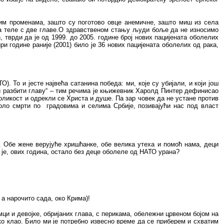
ним променама, зашто су поготово овце анемичне, зашто миш из села
ила теле с две главе.О здравственом стању људи боље да не износимо
тврди да је од 1999. до 2005. године број нових пацијената оболелих
 године раније (2001) било је 36 нових пацијената оболелих од рака,
ТО)
.
То и јесте највећа сатанина победа: ми, које су убијали, и који још
 разбити главу“ – тим речима је књижевник Харолд Пинтер дефинисао
оликост и одрекли се Христа и душе. Па зар човек да не устане против
коло смрти по
градовима и селима Србије, позивајући нас под власт
и. Обе жене верујуће хришћанке, обе велика утеха и помоћ нама, деци
 је, ових година, остало без деце оболеле од НАТО урана?
а нарочито сада, око Крима)!
мци и девојке, обријаних глава, с перикама, обележни црвеном бојом на
о клао. Било ми је потребно извесно време да се приберем и схватим