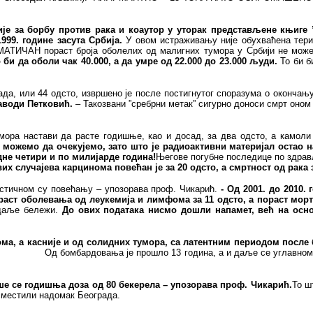
 за борбу против рака и коаутор у уторак представљене књиге ”З
99. године засута Србија.
У овом истраживању није обухваћена терит
АТИЧАН пораст броја оболелих од малигних тумора у Србији не може
би да оболи чак 40.000, а да умре од 22.000 до 23.000 људи.
То би б
ада, или 44 одсто, извршено је после постигнутог споразума о оконча
аводи Петковић.
– Такозвани ”сребрни метак” сигурно доноси смрт оном 
умора настави да расте годишње, као и досад, за два одсто, а камоли
ек можемо да очекујемо, зато што је радиоактивни материјал остао
дне четири и по милијарде година!
Његове погубне последице по здрав
вих случајева карцинома повећан је за 20 одсто, а смртност од рака 
растичном су повећању – упозорава проф. Чикарић.
- Од 2001. до 2010.
раст оболевања од леукемија и лимфома за 11 одсто, а пораст морта
 даље бележи.
До ових података нисмо дошли напамет, већ на осн
а, а касније и од солидних тумора, са латентним периодом после б
Од бомбардовања је прошло 13 година, а и даље се углавном 
ише се годишња доза од 80 бекерела – упозорава проф. Чикарић.
То ш
 сместили надомак Београда.