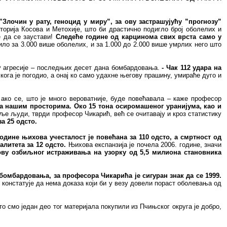
лочин у рату, геноцид у миру”, за ову застрашујућу ”прогнозу”
орија Косова и Метохије, што би драстично подигло број оболелих и
 да се заустави!
Следеће године од карцинома свих врста само у
ило за 3.000 више оболелих, и за 1.000 до 2.000 више умрлих него што
њу агресије – последњих десет дана бомбардовања.
- Чак 112 удара на
кога је погодио, а онај ко само удахне његову прашину, умираће дуго и
 ако се, што је много вероватније, буде повећавала – каже професор
 на нашим просторима. Око 15 тона осиромашеног уранијума, као и
ље људи, тврди професор Чикарић, већ се очитавају и кроз статистику
за 25 одсто.
 године њихова учесталост је повећана за 110 одсто, а смртност од
литета за 12 одсто.
Њихова експанзија је почела 2006. године, значи
ову озбиљног истраживања на узорку од 5,5 милиона становника
омбардовања, за професора Чикарића је сигуран знак да се 1999.
констатује да нема доказа који би у везу довели пораст оболевања од
то смо један део тог материјала покупили из Пчињског округа је добро,