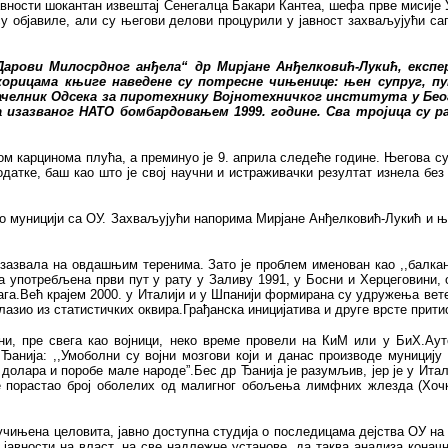
јавности шокантан извештај Сенегалца Бакари Кантеа, шефа прве мисије
 објавиле, али су његови делови процурили у јавност захваљујући са
Дарови Милосрдног анђела“ др Мирјане Анђелковић-Лукић, експе
корицама књиге наведене су потресне чињенице: њен супруг, пу
челник Одсека за пиротехнику Војнотехничког института у Беог
 изазваног НАТО бомбардовањем 1999. године. Сва тројица су р
ом карцинома плућа, а преминуо је 9. априла следеће године. Његова су
тке, баш као што је свој научни и истраживачки резултат изнела без 
о муницији са ОУ. Захваљујући напорима Мирјане Анђелковић-Лукић и њен
 изазвала на овдашњим теренима. Зато је проблем именован као ,,балка
а употребљена први пут у рату у Заливу 1991, у Босни и Херцеговини, 
трага.Већ крајем 2000. у Италији и у Шпанији формирана су удружења вет
лазио из статистичких оквира.Грађанска иницијатива и друге врсте прити
ни, пре свега као војници, неко време провели на КиМ или у БиХ.Аут
Ђанија: ,,Умоболни су војни мозгови који и данас производе мунициј
 долара и поробе мале народе”.Бес др Ђанија је разумљив, јер је у Ит
је порастао број оболелих од малигног обољења лимфних жлезда (Хоч
учињена целовита, јавно доступна студија о последицама дејства ОУ на 
 јавности на власт, на све надлежне установе, да таква анализа конач