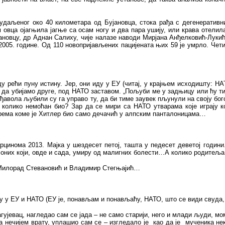
 удаљеног око 40 километара од Бујановца, стока рађа с дегенератив
 овца ојагњила јагње са осам ногу и два пара ушију, или крава отел
новцу, др Аднан Салиху, чије налазе наводи Мирјана Анђелковић-Лукић, 
05. године. Од 110 новопријављених пацијената њих 59 је умрло. Четири
у рећи пуну истину. Јер, они иду у ЕУ (читај, у крајњем исходишту: НА
да убијамо друге, под НАТО заставом. „Пољуби ме у задњицу или ћу ти
авола љубили су га управо ту, да би тиме заувек пљунули на своју бог
а колико немоћан био? Зар да се мири са НАТО утварама које играју 
рема коме је Хитлер био само дечачић у алпским панталоницама…
рцинома 2013. Мајка у шездесет петој, ташта у педесет деветој годин
ј оних који, овде и сада, умиру од малигних болести…А колико родитеља
 Милорад Стевановић и Владимир Стегњајић…
ку у ЕУ и НАТО (ЕУ је, понављам и понављаћу, НАТО, што се види свуда, 
ујевац, нагледао сам се јада – не само старији, него и млади људи, мо
а нечијем врату, уплашио сам се – изгледало је
као да је
мученика нек