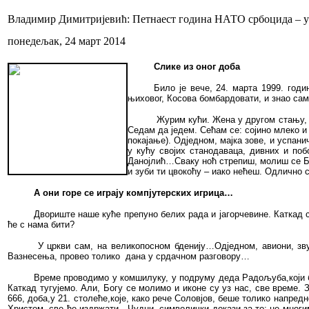
Владимир Димитријевић: Петнаест година НАТО србоцида – у
понедељак, 24 март 2014
Слике из оног доба
Било је вече, 24. марта 1999. год
њиховог, Косова бомбардовати, и знао сам
Журим кући. Жена у другом стању, о
Седам да једем. Сећам се: сојино млеко и 
покајање). Одједном, мајка зове, и успан
у кућу својих станодаваца, дивних и по
Данојлић…Сваку ноћ стрепиш, молиш се Бог
и зуби ти цвокоћу – иако нећеш. Одлично с
А они горе се играју компјутерских игрица…
Двориште наше куће препуно белих рада и јагорчевине. Каткад 
ће с нама бити?
У цркви сам, на великопосном бденију…Одједном, авиони, зву
Вазнесења, провео толико
дана у срдачном разговору…
Време проводимо у комшилуку, у подруму деда Радољуба,који б
Каткад тугујемо. Али, Богу се молимо и иконе су уз нас, све време. 
666, доба,у 21. столеће,које, како рече Соловјов, беше толико напредн
Христом, све ће издржати…Чудни, символички докази за то: не мног