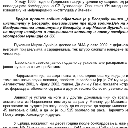
У мају 1999. године Уједињене нације у целини су сакриле од 
последицама бомбардовања СР Југославије. Овај текст УН никад нису
извештачу из међународних институција у Женеви.
Крајем прошле године објављена је у Београду књига „
институту у Београду, пензионисане пре три године.Већ на 
Ваздухопловног института у Београду, и мр Милош Вујачић, на
на терену извиђали и процењивали количину и врсту загађења
употребом муниције са ОУ.
Пуковник Мирко Лукић је доспео на ВМА у лето 2002. с дијагноз
његовим пријатељима и сарадницима, тек штуро саопшти наведене пода
чињенице.
Европска и светска јавност одавно су усковитлане расправама 
јавног суочења с тим проблемом.
Најдраматичније, за сада познате, последице ова муниција је
томе што назив звучи локално, проблем је глобални јер је ОУ мунициј
Авганистану 2001, у Ираку 2002. године. Да ли и у Гази, показаће ис
тих формација, оболелих од рака и других тешких болести, увелико из
Јавност је устала на ноге и у другим државама чији су грађа
хематолога из Националног института за рак у Милану, др Максима 
прогласили за лудаке јер покушавају да их спрече да зараде милионе
45 ветерана с КиМ, а да их је још 515 оболело од рака. Нарочито 
Португалији, Холандији и другде.
У Србији, нажалост, ни десет година после бомбардовања, није 
су током НАТО агресије ангажоване на КиМ и на југу Србије.Притисак