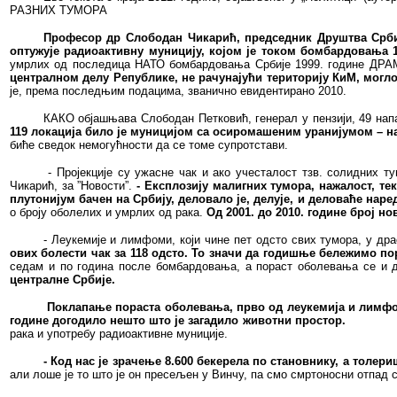
РАЗНИХ ТУМОРА
Професор др Слободан Чикарић, председник Друштва Србије
оптужује радиоактивну муницију, којом је током бомбардовања 19
умрлих од последица НАТО бомбардовања Србије 1999. године ДРАМ
централном делу Републике, не рачунајући територију КиМ, могло 
је, према последњим подацима, званично евидентирано 2010.
КАКО објашњава Слободан Петковић, генерал у пензији, 49 нап
119 локација било је муницијом са осиромашеним уранијумом – н
биће сведок немогућности да се томе супротстави.
- Пројекције су ужасне чак и ако учесталост тзв. солидних т
Чикарић, за ”Новости”.
- Експлозију малигних тумора, нажалост, т
плутонијум бачен на Србију, деловало је, делује, и деловаће наре
о броју оболелих и умрлих од рака.
Од 2001. до 2010. године број но
- Леукемије и лимфоми, који чине пет одсто свих тумора, у д
ових болести чак за 118 одсто. То значи да годишње бележимо по
седам и по година после бомбардовања, а пораст оболевања се и
централне Србије.
Поклапање пораста оболевања, прво од леукемија и лимфом
године догодило нешто што је загадило животни простор.
рака и употребу радиоактивне муниције.
- Код нас је зрачење 8.600 бекерела по становнику, а толер
али лоше је то што је он пресељен у Винчу, па смо смртоносни отпад