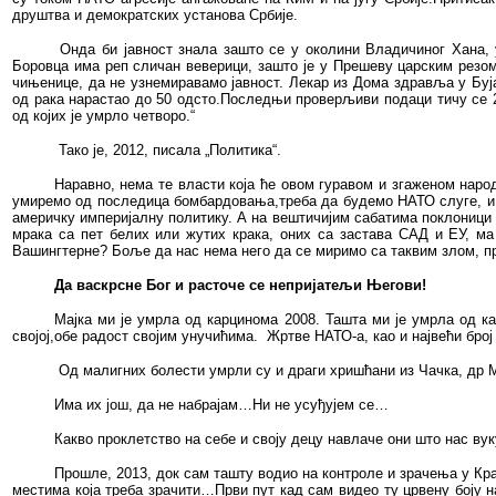
друштва и демократских установа Србије.
Онда би јавност знала зашто се у околини Владичиног Хана,
Боровца има реп сличан веверици, зашто је у Прешеву царским резом
чињенице, да не узнемиравамо јавност. Лекар из Дома здравља у Буја
од рака нарастао до 50 одсто.Последњи проверљиви подаци тичу се 20
од којих је умрло четворо.“
Тако је, 2012, писала „Политика“.
Наравно, нема те власти која ће овом гуравом и згаженом народ
умиремо од последица бомбардовања,треба да будемо НАТО слуге, и 
америчку империјалну политику. А на вештичијим сабатима поклоници ђ
мрака са пет белих или жутих крака, оних са застава САД и ЕУ, м
Вашингтерне? Боље да нас нема него да се миримо са таквим злом, п
Да васкрсне Бог и расточе се непријатељи Његови!
Мајка ми је умрла од карцинома 2008. Ташта ми је умрла од ка
својој,обе радост својим унучићима.
Жртве НАТО-а, као и највећи бро
Од малигних болести умрли су и драги хришћани из Чачка, др
Има их још, да не набрајам…Ни не усуђујем се…
Какво проклетство на себе и своју децу навлаче они што нас ву
Прошле, 2013, док сам ташту водио на контроле и зрачења у Краг
местима која треба зрачити…Први пут кад сам видео ту црвену боју н