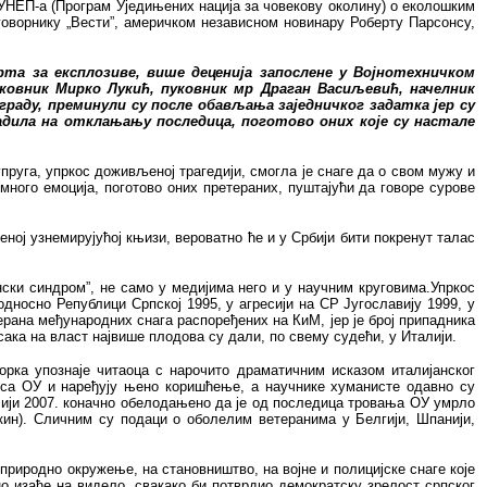
 УНЕП-а (Програм Уједињених нација за човекову околину) о еколошким
говорнику „Вести”, америчком независном новинару Роберту Парсонсу,
рта за експлозиве, више деценија запослене у Војнотехничком
ковник Мирко Лукић, пуковник мр Драган Васиљевић, начелник
раду, преминули су после обављања заједничког задатка јер су
адила на отклањању последица, поготово оних које су настале
пруга, упркос доживљеној трагедији, смогла је снаге да о свом мужу и
много емоција, поготово оних претераних, пуштајући да говоре сурове
ој узнемирујућој књизи, вероватно ће и у Србији бити покренут талас
нски синдром”, не само у медијима него и у научним круговима.Упркос
односно Републици Српској 1995, у агресији на СР Југославију 1999, у
ерана међународних снага распоређених на КиМ, јер је број припадника
сака на власт највише плодова су дали, по свему судећи, у Италији.
орка упознаје читаоца с нарочито драматичним исказом италијанског
у са ОУ и наређују њено коришћење, а научнике хуманисте одавно су
алији 2007. коначно обелодањено да је од последица тровања ОУ умрло
кин). Сличним су подаци о оболелим ветеранима у Белгији, Шпанији,
природно окружење, на становништво, на војне и полицијске снаге које
но изађе на видело, свакако би потврдио демократску зрелост српског