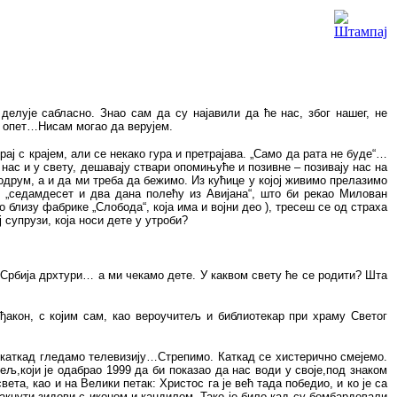
делује сабласно. Знао сам да су најавили да ће нас, због нашег, не
и опет…Нисам могао да верујем.
ај с крајем, али се некако гура и претрајава. „Само да рата не буде“…
 нас и у свету, дешавају ствари опомињуће и позивне – позивају нас на
друм, а и да ми треба да бежимо. Из кућице у којој живимо прелазимо
 „седамдесет и два дана полећу из Авијана“, што би рекао Милован
лизу фабрике „Слобода“, која има и војни део ), тресеш се од страха
 супрузи, која носи дете у утроби?
 Србија дрхтури… а ми чекамо дете. У каквом свету ће се родити? Шта
ђакон, с којим сам, као вероучитељ и библиотекар при храму Светог
каткад гледамо телевизију…Стрепимо. Каткад се хистерично смејемо.
ељ,који је одабрао 1999 да би показао да нас води у своје,под знаком
ета, као и на Велики петак: Христос га је већ тада победио, и ко је са
такнути зидови с иконом и кандилом. Тако је било кад су бомбардовали