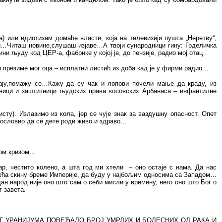
а) или идиотизам домаће власти, која на телевизији пушта „Неретву“,
ачи…Читаш новине,слушаш изјаве…А твоји сународници гину: Грделичка
и људу код ЦЕР-а, фабрике у којој је, до пензије, радио мој отац…
и презиме мог оца – исплатни листић из доба кад је у фирми радио…
ају,помажу се…Кажу да су чак и лопови почели мање да краду, из
авници и заштитници људских права косовских Арбанаса – инфантилне
ту). Излазимо из кола, јер се чује знак за ваздушну опасност. Опет
гословио да се дете роди живо и здраво…
ском кризом…
зар, честито колено, а шта год ми хтели
– оно остаје с нама. Да нас
плећа скину бреме Империје, да буду у најбољим односима са Западом…
 народ није оно што сам о себи мисли у времену, него оно што Бог о
 завета.
МАШЕНОГ УРАНИЈУМА ПОВЕЋАЛО БРОЈ УМРЛИХ И БОЛЕСНИХ ОД РАКА И