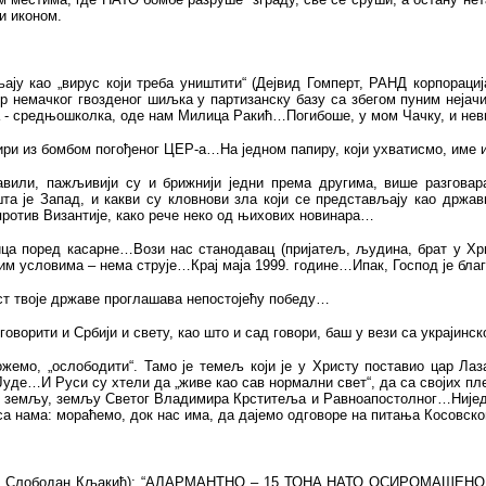
и иконом.
ју као „вирус који треба уништити“ (Дејвид Гомперт, РАНД корпорациј
дор немачког гвозденог шиљка у партизанску базу са збегом пуним неј
а - средњошколка, оде нам Милица Ракић…Погибоше, у мом Чачку, и невин
ири из бомбом погођеног ЦЕР-а…На једном папиру, који ухватисмо, име 
или, пажљивији су и брижнији једни према другима, више разговар
шта је Запад, и какви су кловнови зла који се представљају као држ
против Византије, како рече неко од њихових новинара…
ца поред касарне…Вози нас станодавац (пријатељ, људина, брат у Хрис
м условима – нема струје…Крај маја 1999. године…Ипак, Господ је бла
ст твоје државе проглашава непостојећу победу…
 говорити и Србији и свету, као што и сад говори, баш у вези са украјин
ожемо, „ослободити“. Тамо је темељ који је у Христу поставио цар Ла
 Јуде…И Руси су хтели да „живе као сав нормални свет“, да са својих 
у земљу, земљу Светог Владимира Крститеља и Равноапостолног…Ниједан
а нама: мораћемо, док нас има, да дајемо одговоре на питања Косовског
ци“ (аутор Слободан Кљакић): “АЛАРМАНТНО – 15 ТОНА НАТО ОСИРО