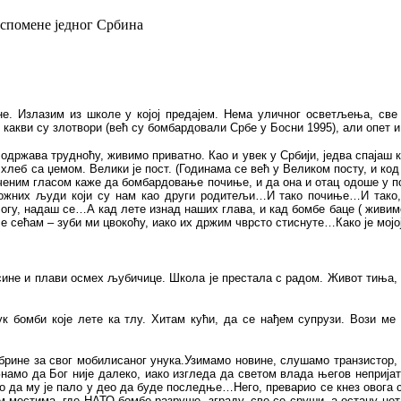
спомене једног Србина
ине. Излазим из школе у којој предајем. Нема уличног осветљења, све 
 какви су злотвори (већ су бомбардовали Србе у Босни 1995), али опет 
држава трудноћу, живимо приватно. Као и увек у Србији, једва спајаш кр
хлеб са џемом. Велики је пост. (Годинама се већ у Великом посту, и код
иченим гласом каже да бомбардовање почиње, и да она и отац одоше у по
божних људи који су нам као други родитељи…И тако почиње…И тако,
у, надаш се…А кад лете изнад наших глава, и кад бомбе баце ( живимо б
е сећам – зуби ми цвокоћу, иако их држим чврсто стиснуте…Како је мојој
сине и плави осмех љубичице. Школа је престала с радом. Живот тиња,
к бомби које лете ка тлу. Хитам кући, да се нађем супрузи. Вози ме 
рине за свог мобилисаног унука.Узимамо новине, слушамо транзистор, 
Знамо да Бог није далеко, иако изгледа да светом влада његов непријат
о да му је пало у део да буде последње…Него, преварио се кнез овога св
им местима, где НАТО бомбе разруше
зграду, све се сруши, а остану не