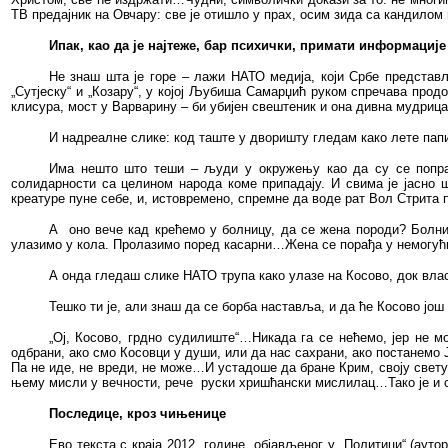
ТВ предајник на Овчару: све је отишло у прах, осим зида са кандилом 
Ипак, као да је најтеже, бар психички, примати информације
Не знаш шта је горе – лажи НАТО медија, који Србе представља
„Сутјеску“ и „Козару“, у којој Љубиша Самарџић руком спречава про
клисура, мост у Варварину – би убијен свештеник и она дивна мудриц
И надреалне слике: код таште у дворишту гледам како лете пап
Има нешто што теши – људи у окружењу као да су се поправ
солидарности са целином народа коме припадају. И свима је јасно 
креатуре пуне себе, и, истовремено, спремне да воде рат Вол Стрита 
А
оно вече кад крећемо у болницу, да се жена породи? Болни
улазимо у кола. Пролазимо поред касарни…Жена се порађа у немогући
А онда гледаш слике НАТО трупа како улазе на Косово, док вла
Тешко ти је, али знаш да се борба наставља, и да ће Косово још
„Ој, Косово, грдно судилиште“…Никада га се нећемо, јер не м
одбрани, ако смо Косовци у души, или да нас сахрани, ако постанемо
Па не иде, не вреди, не може…И устадоше да бране Крим, своју свет
њему мисли у вечности, рече
руски хришћански мислилац…Тако је и с
Последице, кроз чињенице
Ево текста с краја 2012. године, објављеног у „Полити