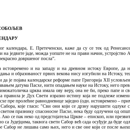
БОЉЕВ
ДАРУ
ендара, Е. Претеченски, каже да су се тек од Ренесансе 
 на једвите јаде, можда уопште не на прави начин, устројство 
рекрасно довршеног посла”.
а истовремено и на западу и на древном истоку Европе, да 
дања и образованост првих векова нису изгубили на Истоку, теш
а који начин јеретике треба примати у Цркву. "Оне који се из јеретика присаједињују православљу и броју спасаваних, прима мо по установљеном редоследу и обичају: арија нце, македонијевце, новатијане, који за себе говоре да су ‘чисти’ и ‘најбољи’, четрнаестодневнике или тетрадите и аполинаријевце – када они дају писмено (документ о исповедању вере – прим. прев.) и прокуну сваку јерес која не учи онако како учи света Божја католичанска и апостолска Црква ;примамо их запечаћујући, то јест помазујући светим миром најпре чело, потом очи, ноздрве, уста и уши, и запечаћујући их, говоримо: ‘Печат дара Духа Светог’”. Као што видимо, овде се четрнаестодневници, т ј. они хришћани који су празновали Пасху 14. нисана истовремено са Јудејцима, директно називају јеретицима и стављају се у исту раван са аријанцима и другим великим јеретицима, због чега се и примају у крило Цркве, ако се покају, тако што бивају помазани светим миром. Ето чему води одступање од канонских правила о времену празнова ња свете Пасхе. На основу цитираних канонских одредаба Православне Цркве, јасно је да их ми морамо сачувати неизмењене. Зато 21. правило Гангрског Сабора гласи:”Нека буде очувано у Цркви све што јој је Светим Писмом и Апостолским Предањем предато”. А у 2. правилу VI Васељенског Сабора каже се: ”Никоме да не буде допуштено горе наведена правила Апостола, Васељенских и Помесних Сабора и светих Отаца мењати, или или укидати, или осим изложених правила примати друга, са лажним насловима, састављена од неких људи који су се дрзнули трговати истином”. Исто тако чврсто и неизмењиво очување канонских одредби заповеда и VII Васељенски Сабор у свом 1. правилу, које гласи: "Са сладошћу примамо божанска правила и свецело и непоколебиво држимо одредбе ових правила изложених од свехвалних Апостола, светих труба Духа, и од свих шест Васељенских Сабора, и од оних који су се помесно сакупљали ради издавања таквих заповести, и најзад, од светих Отаца наших. Јер сви они, једним и истим Духом просвећени, у за конише оно што је корисно. И кога они предају анатеми, и ми анатемишемо, и кога (предају) свргнућу, и ми га свргавамо, и кога одлучењу, и ми га одлучујемо”. Али из свих канонских правила која наведосмо, јасно је и то, у какав су велики грех пали римокатолици, кршећи свете каноне који нам забрањују празновати Пасху истовремено са Пасхом јудејском. То је грех хуле на Духа Светог, који се не опрашта ни у овом ни у будућем животу. Јер кроз свете каноне говори сам Бог Свети Дух, пошто су и догматске и канонске одредбе Васељенских Сабора доношене сагласно речима Светог Писма: "Изволи се Духу Светом и нама” (Д.ап. 15,28). А Божански Дух, заједно са Апостолима, Васељенским Саборима и светим Оцима, није канонске истине установљавао зато да бисмо их ми потом исправљали и укидали, као тобож несавршене и погрешне. Такав однос према светим канонима је потпуно недопустив и богохулан. То и јесте кривица Римокатоличке цркве, која је, отворено кршећи и укидајући канонска правила, године 1805, 1825, 1853, 1854,... 1903, 1923, 1927. и многих других година празновала Пасху истовремено са Пасхом јудејском. Али то није све. Нови календар приморава Римокатоличку цркву да се противи Светом Еванђељу, нарушавајући ход еванђелске историје. Из Еванђеља се види да се хришћанска Пасха празновала после јудејске. Међутим, код римокатолика, због нове Пасхалије, не само да је понекад Пасха истог дана када и јудејска, него бива и пре јудејске Пасхе, као што је то било 1839, 1840, 1842, 1843, 1845, 1849, 1850, 1856, 1891, 1894. и многих других година. А 1921. године јеврејска Пасха је била 10. априла, а римокатолици су Пасху славили 11. марта, тј. скоро месец дана пре јеврејске. Но ако је за нас православне хришћане недопустиво, због поштовања канонâ, да прихватимо нови календар у свој његовој пуноћи, исто је так