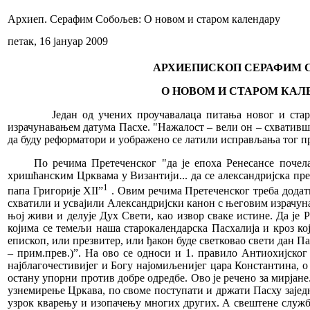
Архиеп. Серафим Собољев: О новом и старом календару
петак, 16 јануар 2009
АРХИЕПИСКОП СЕРАФИМ СО
О НОВОМ И СТАРОМ КАЛЕН
Један од учених проучавалаца питања новог и старог кал
израчунавањем датума Пасхе. "Нажалост – вели он – схвативши
да буду реформатори и уображено се латили исправљања тог п
По речима Претеченског "да је епоха Ренесансе почел
хришћанским Црквама у Византији... да се александријска пре
1
папа Григорије XII”
. Овим речима Претеченског треба додати да је појава календарске реформе папе Григорија XII условљена не толико чињеницом да западни пасхалисти нису правилно схватили и усвајили Александријски канон с његовим израчунавањем датума Пасхе, нити опадањем науке на Истоку, него превасходно њиховим неверовањем у Свету Цркву, тачније у то да у њој живи и делује Дух Свети, као извор сваке истине. Да је Римокатоличка црква имала ову веру, она не би, преко папе и својих у чених пасхалиста, почела да мења канонска правила на којима се темељи наша старокалендарска Пасхалија и кроз која правила је Дух Свети изразио истину која не подлеже измени. Имамо у виду пре свега 7. Апостолско правило: " Ако неки епископ, или презвитер, или ђакон буде светковао свети дан Пасхе пре пролећне равнодневице заједно (одн. истовремено – прим.прев.) са Јудејцима, нека буде свргнут (лишен свештеног чина – прим.прев.)”. На ово се односи и 1. правило Антиохијског Сабора, које гласи: "Сви они који се дрзну нарушити одлуке светог и великог Сабора, који је одржан у Никеји у присуству најблагочестивијег и Богу најомиљенијег цара Константина, о светом празнику спасоносне Пасхе, нека буду одлучени од општења и искључени из Цркве, ако вођени жељом за препирањем остану упорни против добре одредбе. Ово је речено за мирјане. Ако се пак неко од предстојатеља Цркве – епископ, или презвитер, или ђакон, после ове одлуке усуди, на саблазан народа и на узнемирење Цркава, по своме поступати и држати Пасху заједно са Јудејцима, таквога свети Сабор већ сада осуђује да буде одлучен од Цркве, јер је не само себе греху изложио, него је био и узрок кварењу и изопачењу многих других. А свештене службе Сабор не лишава само њих, него и све оне који се после њиховог свргнућа усуде бити у општењу са њима. Свргнути се пак лишавају и спољашњих почасти које су, по светом правилу у Божјем свештенству, поседовали”. Наведено правило Антиохијског Сабора за нас је особито значајно зато што оно не само да забрањује празновање Пасхе заједно са Јудејцима него указује на то да је таква забрана изре- чена и у одлуци I Васељенског Сабора. Додуше, та саборска одлука није сачувана, али се о њеној садржини говори у познатој посланици цара Константина Великог, коју је он упутио свим епископима који нису присуствовали I Васељенском Сабору у Никеји. Свим овим канонским одредбама Православне Цркве морамо додати и 7. правило II Васељенског Сабора и истоврсно по садржини 95. правило Трулског Сабора, којима се утврђује н