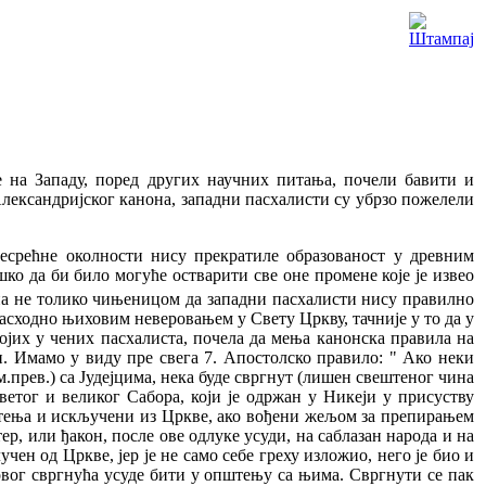
на Западу, поред других научних питања, почели бавити и
Александријског канона, западни пасхалисти су убрзо пожелели
несрећне околности нису прекратиле образованост у древним
ко да би било могуће остварити све оне промене које је извео
о за нас недопустиво прихватање новог календара и у компромисној форми. Овакав компромис се у последње време уочава у животу појединих Православних Цркава, а испољава се у томе да се Пасха празнује по старој Православној пасхалији, а да се сви непокретни празници славе по новом календару. Али такав мешовити календар је неприхватљив за православне, пошто он за собом повлачи нарушавање других црквених одредаба које се налазе у Уставу и које свето и непоколебиво треба да чувамо, као они који су увек послушни нашој Мајци Цркви. А грех новокалендараца је управо ова непослушност. Кад ово кажемо, имамо у виду то да они нарушавају одредбе Устава које се тичу непокретних празника. Црква је у "Типику” поставила одређене временске границеу оквиру којих се празнују они непокретни празници који падајуу току свете Четрдесетнице. Тако се, на пример, празник Обретења главе светог Јована Крститеља слави се од среде Месопусне недеље (најраније) па до уторка четврте недеље Великог поста (најкасније). Но ове оквире новокалендарци потиру, јер они све непокретне празнике славе дванаест дана раније. Исто се може рећи и за празник Благовести (25. марта). По Уставу (Типику) Благовести се празнују у раздобљу од четвртка треће недеље Великог поста па до среде Светле седмице. Међутим, са увођењем новог календара, време празновања Благовести је од петка прве недеље па све до четвртка шесте недеље Великог поста. Но овиме се не исцрпљу је грех новока лендара ца према правилима Цркве и њеног Типика. Преступање временских граница које су одређене као оквир за празновање великих празника води новокалендарце на даља кршења одредаба Типика које се односе на велике празнике. Црква је предвидела могућност да неки велики непокретни празник падне у исти дан када и неки покретни празник, или у исти дан са одређеним данима Великог поста. За све те слу чајеве Црква је установила тачан богослужбени поредак. Но, рушећи постављене временске оквире, новокалендарци уништавају и установљени поредак Православне Цркве. Зато се код новокалендараца никада не могу празновати Благовести у дане Страсне седмице, нити може бити Кирио-Пасхе, односно празновања Благовести на сам дан Пасхе, чиме се отворено крши црквени Устав. Новокалендарци особито дрско крше Устав у погледу празника светих Апостола Петра и Павла. Света Црква тако поштује ове велике апостоле да је пре њиховог празника (29. јуна) одредила пост, који може трајати од 8 до 42 дана. Али са увођењем новог календара, овај пост се, супротно Уставу, увек скраћује. А када се Пасха празнује у периоду од 20. до 25. априла, Петровски пост се потпуно изоставља, јер за њега не остаје времена. Неко ће можда рећи да кршење Типика и није тежак грех, јер се ту не ради о одступању од догмата. Међутим, ни Христове речи: "Ако ни Цркву не послуша, нека ти буде као незнабожац и цариник” (Мт. 18,17) не говоре да се ради о кршењу догматских истина наше вере (одн. да Христос овде мисли на кршење догмата, прим. прев.). Па ипак, по сведочанству ових божанских речи, ко од нас буде непослушан Цркви, тај се одсеца од ње и ставља у ред тешких грешника, јер се у том слу чају одређује тешка казна – одлучење од Цркве. При томе, овај грех непослушности према Цркви, кршењем њеног Устава, новокалендарци врше отворено и бестидно. С тачке гледишта православне вере, за чеда свете Цркве овакав омаловажавајући однос према Типику је недопустив, исто као што је недопустиво и одступање од догмата и канонских правила. И то је сасвим разумљиво. Као што наше занемаривање догматских и канонских дефиниција и правила води одступању од Православља, истом одступању води и описано нарушавање Типика. На име, Типик је за нас свештени закон, који нас руководи у нашем православном богоугађању кроз