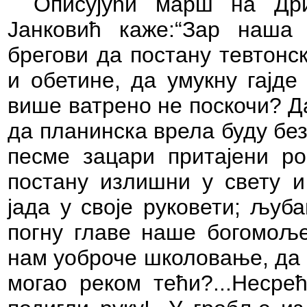
Описујући марш на Дри
Јанковић каже:“Зар наш
брегови да постану тевтонс
и обетине, да умукну гајде
више ватрено не поскочи? Д
да планинска врела буду без
песме зацари притајени ро
постану излишни у свету и
јада у своје руковети; љуб
погну главе наше богомоље
нам уоброче школовање, да 
могао реком тећи?...Несре