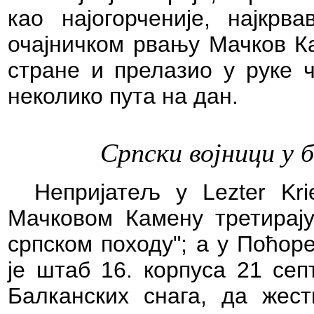
као најогорченије, најкрв
очајничком рвању Мачков Ка
стране и прелазио у руке ч
неколико пута на дан.
Српски војници у 
Непријатељ у Lezter Kr
Мачковом Камену третирају
српском походу"; а у Поћор
је штаб 16. корпуса 21 сеп
Балканских снага, да жес