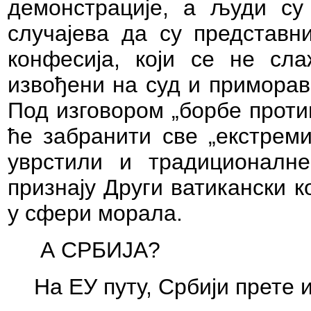
демонстрације, а људи су
случајева да су представн
конфесија, који се не сл
извођени на суд и приморав
Под изговором „борбе проти
ће забранити све „екстреми
уврстили и традиционалне
признају Други ватикански 
у сфери морала.
А СРБИЈА?
На ЕУ путу, Србији прете 