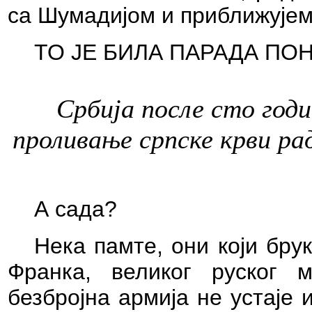
са Шумадијом и приближујем
ТО ЈЕ БИЛА ПАРАДА ПО
Србија после сто годи
проливање српске крви р
А сада?
Нека памте, они који бру
Франка, великог руског 
безбројна армија не устаје 