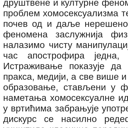
друштвене и културне феном
проблем хомосексуализма те
почев од и даље нерешеног
феномена заслужнија физ
налазимо чисту манипулациј
час апострофира једна,
Истраживање показује да с
пракса, медији, а све више 
образовање, стављени у ф
наметања хомосексуалне иде
у вртићима забрањује употре
дискурс се насилно ред