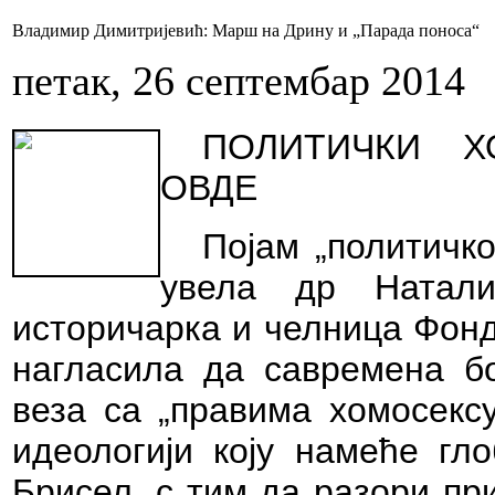
Владимир Димитријевић: Марш на Дрину и „Парада поноса“
петак, 26 септембар 2014
ПОЛИТИЧКИ Х
ОВДЕ
Појам „политичко
увела др Натали
историчарка и челница Фонд
нагласила да савремена б
веза са „правима хомосексу
идеологији коју намеће гл
Брисел, с тим да разори пр