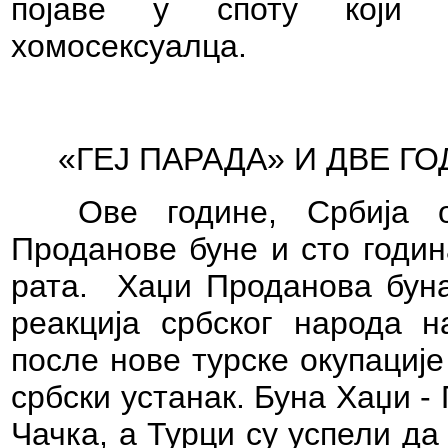
појаве у споту који н
хомосексуалца.
«ГЕЈ ПАРАДА» И ДВЕ 
Ове године, Србија 
Проданове буне и сто годин
рата.
Хаџи Проданова буна
реакција србског народа н
после нове турске окупације
србски устанак. Буна Хаџи -
Чачка, а Турци су успели да