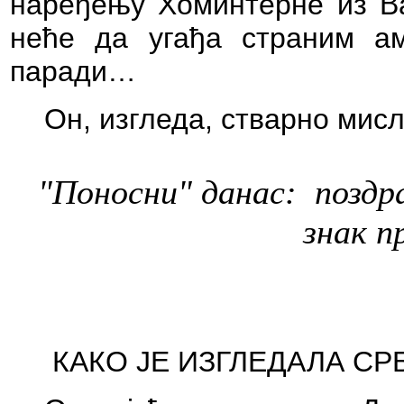
наређењу Хоминтерне из Ва
неће да угађа страним а
паради…
Он, изгледа, стварно мисл
"Поносни" данас: поздра
знак п
КАКО ЈЕ ИЗГЛЕДАЛА С