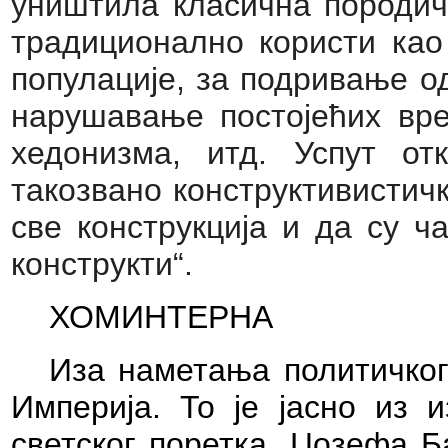
уништила класична породич
традиционално користи као
популације, за подривање о
нарушавање постојећих вр
хедонизма, итд. Успут о
такозвано конструктивистичк
све конструкција и да су ч
конструкти“.
ХОМИНТЕРНА
Иза наметања политичког
Империја. То је јасно из и
светског поретка, Џозефа Б