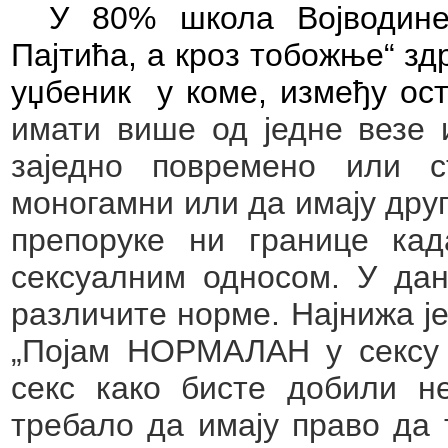
У 80% школа Војводине
Пајтића, а кроз тобожње“ зд
уџбеник
у коме, између ос
имати више од једне везе 
заједно повремено или с
моногамни или да имају друг
препоруке ни границе кад
сексуалним односом. У да
различите норме. Најнижа је
„Појам НОРМАЛАН у сексу ј
секс како бисте добили н
требало да имају право да 