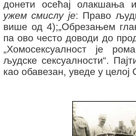
донети осећај олакшања и
ужем смислу је
: Право људ
више од 4);„Обрезањем гла
па ово често доводи до про
„Хомосексуалност је рома
људске сексуалности“. Пајт
као обавезан, уведе у целој 