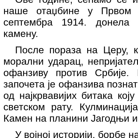
наше отаџбине у Првом с
септембра 1914. донела
камену.
После пораза на Церу, к
морални ударац, непријатељ
офанзиву против Србије. 
започета је офанзива позната
од најкрвавијих битака кој
светском рату. Кулминациј
Камен на планини Јагодњи и
У војној историји, борбе 