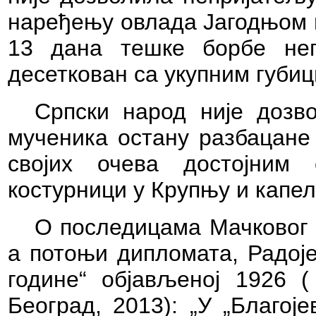
наређењу овлада Јагодњом 
13 дана тешке борбе неп
десеткован са укупним губиц
Српски народ није дозв
мученика остану разбацане
својих очева достојним
костурници у Крупњу и капе
О последицама Мачковог 
а потоњи дипломата, Радоје
године“ објављеној 1926 
Београд, 2013): „У „Благој