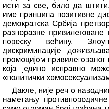
исти за све, било да штити
име принципа позитивне дис
демократска Србија претвор
разноразне привилеговане
пореску већину. Злоу
дискриминације доживљав
промоцијом привилегованог 
која једино исправно мож
«политички хомосексуализа
Дакле, није реч о наводн
наметању противпородичне 
само огроман број грађана т