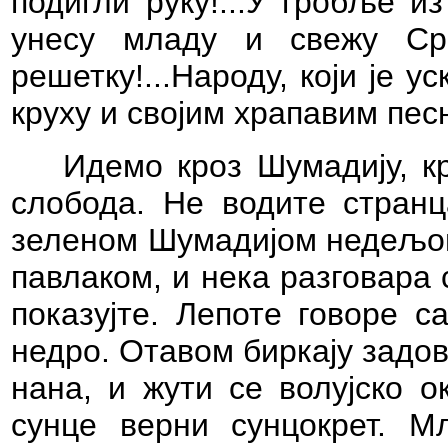
подигли руку!...У гробље и
унесу младу и свежу Ср
решетку!...Народу, који је у
круху и својим храпавим песн
Идемо кроз Шумадију, к
слобода. Не водите странц
зеленом Шумадијом недељом 
павлаком, и нека разговара
показујте. Лепоте говоре 
недро. Отавом биркају задо
нана, и жути се волујско о
сунце верни сунцокрет. М