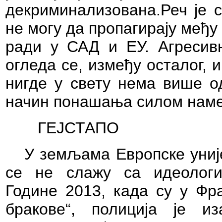
декриминализована.Реч је с
не могу да пропагирају ме
ради у САД и ЕУ. Агресивн
огледа се, између осталог, 
нигде у свету нема више од
начин понашања силом намет
ГЕЈСТАПО
У земљама Европске уније
се не слажу са идеологиј
Године 2013, када су у Фра
бракове“, полиција је 