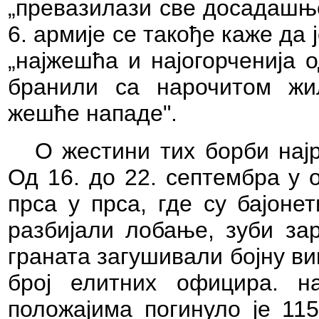
„превазилази све досадашње
6. армије се такође каже да
„најжешћа и најогорченија 
бранили са нарочитом жи
жешће нападе".
О жестини тих борби најр
Од 16. до 22. септембра у 
прса у прса, где су бајоне
разбијали лобање, зуби за
граната загушивали бојну вик
број елитних официра. 
положајима погинуло је 11