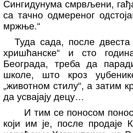
Сингидунума смрвљени, гађ
са тачно одмереног одстоја
мржње.“
Туда сада, после двест
хришћанске“ и сто годин
Београда, треба да парад
школе, што кроз уџбени
„животном стилу“, а затим к
да усвајају децу…
И тим се поносом поносе
који им је, после продаје 