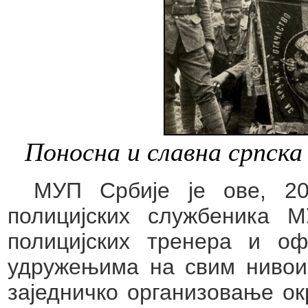
Поносна и славна српска
МУП Србије је ове, 20
полицијских службеника 
полицијских тренера и о
удружењима на свим нивои
заједничко организовање ок