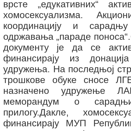
врсте „едукативних“ акт
хомосексуализма. Акци
координацију и сарад
одржавања „параде поноса“.
документу је да се акти
финансирају из донација
удружења. На последњој стр
трошкове обуке сносе ЛГБ
назначено удружење Л
меморандум о сарадњ
прилогу.Дакле, хомосек
финансирају МУП Републи