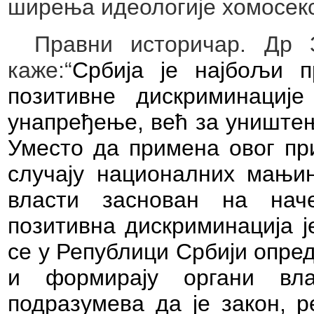
ширења идеологије хомосекс
Правни историчар. Др 
каже:“
Србија је најбољи 
позитивне дискриминације
унапређење, већ за уништењ
Уместо да примена овог при
случају националних мањин
власти заснован на наче
позитивна дискриминација ј
се у Републици Србији опре
и формирају органи вла
подразумева да је закон, р