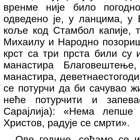
вренме није било погодн
одведено је, у ланцима, у 
коље код Стамбол капије, т
Михаилу и Народно позориш
крст са три прста били су 
манастира Благовештење
манастира, деветнаестогод
се потурчи да би сачувао ж
неће потурчити и запев
Сарајлија): «Нема лепше
Христов, радује се смрти».
Ове године, сећамо се 