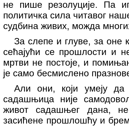
не пише резолуције. Па ип
политичка сила читавог наше
судбина живих, можда мног
За слепе и глуве, за оне 
сећајући се прошлости и не
мртви не постоје, и помиња
је само бесмислено празнов
Али они, који умеју да
садашњица није самодовољ
живот садашњег дана, не
засићене прошлошћу и бреме