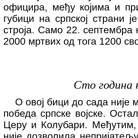
официра, међу којима и пр
губици на српској страни ј
строја. Само 22. септембра 
2000 мртвих од тога 1200 сво
Сто година к
О овој бици до сада није 
победа српске војске. Оста
Церу и Колубари. Међутим, 
није дозволила непријатељу