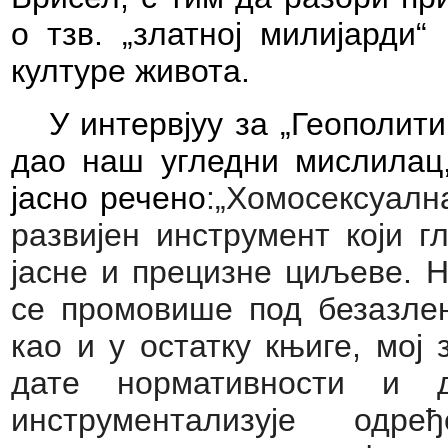
о тзв. „златној милијарди“
културе живота.
У интервјуу за „Геополити
дао наш угледни мислилац
јасно речено
:„Хомосексуалн
развијен инструмент који г
јасне и прецизне циљеве. Н
се промовише под безазлен
као и у остатку књиге, мој
дате нормативности и
инструментализује одр