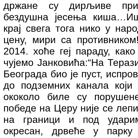
држане су дирљиве при
бездушна јесења киша…И
крај свега тога нико у нар
цену, мири са противником!
2014. хоће геј параду, как
чујемо Јанковића:“На Тераз
Београда био је пуст, испр
до подземних канала који 
ококоло биле су порушене
победе на Церу није се лепи
на граници и под ударим
окресан, дрвеће у парку 