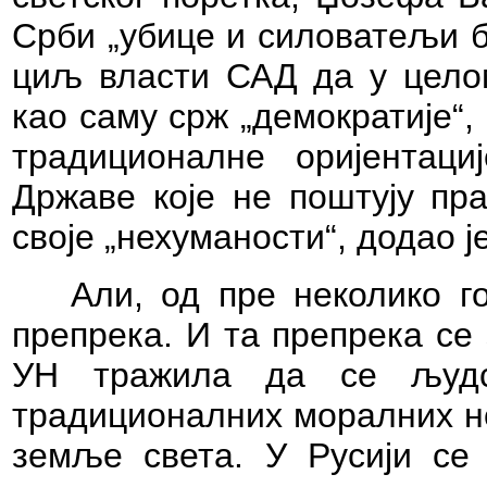
Срби „убице и силоватељи беб
циљ власти САД да у целом
као саму срж „демократије“,
традиционалне оријентаци
Државе које не поштују пр
своје „нехуманости“, додао ј
Али, од пре неколико г
препрека. И та препрека се 
УН тражила да се људс
традиционалних моралних но
земље света. У Русији се