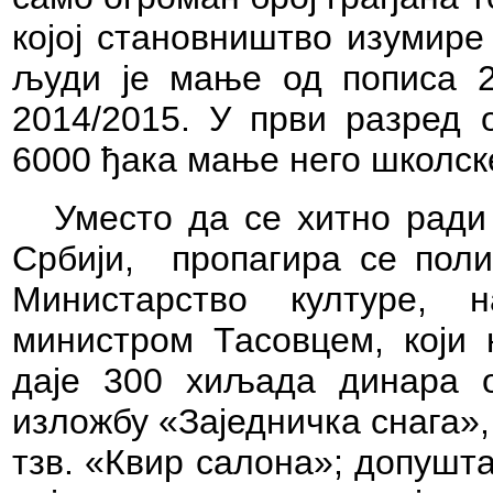
којој становништво изумир
људи је мање од пописа 2
2014/2015. У први разред 
6000 ђака мање него школск
Уместо да се хитно ради
Србији,
пропагира се пол
Министарство културе, 
министром Тасовцем, који 
даје 300 хиљада динара о
изложбу «Заједничка снага»,
тзв. «Квир салона»; допушт