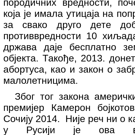
породичних вредности, по
која је имала утицаја на по
за свако друго дете до
противвредности 10 хиљада
држава даје бесплатно з
објекта. Такође, 2013. дон
абортуса, као и закон о за
малолетницима.
Због тог закона америч
премијер Камерон бојкото
Сочију 2014.
Није реч ни о 
у Русији је ова вр