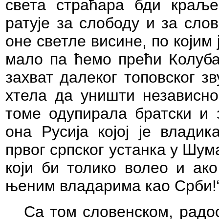
света страћара бди краље
ратује за слободу и за сло
оне светле висине, по који
мало па ћемо прећи Колубар
захват далеког топовског зв
хтела да уништи независно
томе одупирала братски и з
она Русија којој је влади
првог српског устанка у Шу
који би толико волео и ак
њеним владарима као Срби!
Са том словенском, радо