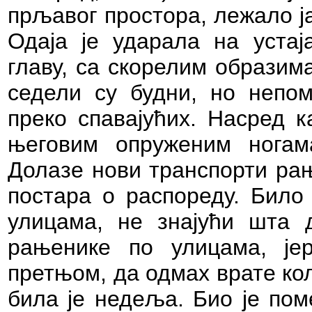
прљавог простора, лежало ј
Одаја је ударала на устај
главу, са скорелим образим
седели су будни, но непом
преко спавајућих. Насред к
његовим опруженим ногам
Долазе нови транспорти рањ
постара о распореду. Било 
улицама, не знајући шта 
рањенике по улицама, је
претњом, да одмах врате ко
била је недеља. Био је по