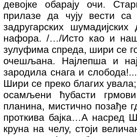
девојке обарају очи. Ста
прилазе да чују вести са
задругарских шумадијских 
нафора. /…/Исто као и наш
зулуфима спреда, шири се г
очешљана. Најлепша и нај
зародила снага и слобода!.
Шири се преко благих увала; 
осамљени ћубасти грмов
планина, мистично позађе г
проткива бајка…А насред Шу
круна на челу, стоји велич