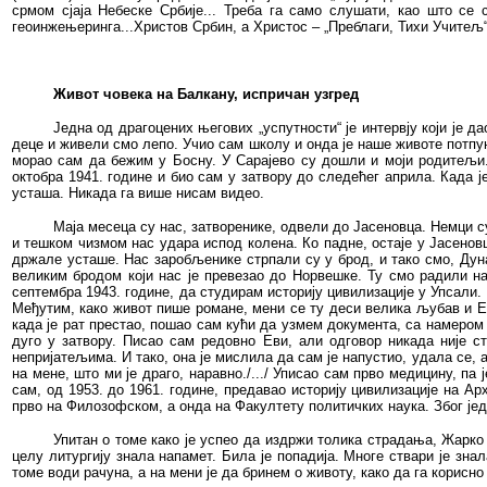
срмом сјаја Небеске Србије... Треба га само слушати, као што се
геоинжењеринга...Христов Србин, а Христос – „Преблаги, Тихи Учитељ“
Живот човека на Балкану, испричан узгред
Једна од драгоцених његових „успутности“ је интервју који је 
деце и живели смо лепо. Учио сам школу и онда је наше животе потпуно
морао сам да бежим у Босну. У Сарајево су дошли и моји родитељи. 
октобра 1941. године и био сам у затвору до следећег априла. Када ј
усташа. Никада га више нисам видео.
Маја месеца су нас, затворенике, одвели до Јасеновца. Немци су
и тешком чизмом нас удара испод колена. Ко падне, остаје у Јасеновц
држале усташе. Нас заробљенике стрпали су у брод, и тако смо, Дуна
великим бродом који нас је превезао до Норвешке. Ту смо радили на
септембра 1943. године, да студирам историју цивилизације у Упсали.
Међутим, како живот пише романе, мени се ту деси велика љубав и Ева
када је рат престао, пошао сам кући да узмем документа, са намером 
дуго у затвору. Писао сам редовно Еви, али одговор никада није с
непријатељима. И тако, она је мислила да сам је напустио, удала се, а
на мене, што ми је драго, наравно./.../ Уписао сам прво медицину, п
сам, од 1953. до 1961. године, предавао историју цивилизације на А
прво на Филозофском, а онда на Факултету политичких наука. Због једн
Упитан о томе како је успео да издржи толика страдања, Жарко 
целу литургију знала напамет. Била је попадија. Многе ствари је знал
томе води рачуна, а на мени је да бринем о животу, како да га корисно 