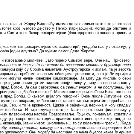
ског постојања. Жарку Видовићу имамо да захвалимо зато што је показао
 (опет кроз његово дејство у Пећкој паријаршији), могао да опстане и
ва и Свети кнез Лазар евхаристијски (благодарствено) занавек принели
 маском тзв.„евхаристијске еклисиологије“, уводећи нас у летаргију, у
 браћа једни другима? Да чујемо самог Деда Жарета:
е и изговарамо молитве. Зато појемо Символ вере, Оче наш, Трисвето,
ловенском језику. Ја не желим да изговарам молитву другачије него
изацијом коју су Србима наметали Аустроугарска и ислам, па је
верска
рамо да приђемо изворним облицима црквености, а то је Литургијски
едини могући начин човекове самоспознаје. Ја могу да мислим о себи
о је једини начин да ми видимо своју слику у лицу саговорника као у
г пред Богом.
Ја сам саговорник са свештеником, а не послушник, јер
ерницима са „браћо и сестре“. Ми смо сви синови и кћери Бога, односно
а пред Богом. О каквом дијалогу говорим? Оном после Литургије, која
то дуже разговарамо, ти ћеш ми поставити питање којим ме подсећаш на
е. Јер, и то је црквеност. Црква је заједница верника у коју спадају
оистовећења. И није случајно што је Платон претворио филозофију у
штеним платонизмом настаје Православље. Грци су, понављам, схватили
оду, јер скоро двеста година правимо колективне грехе које нигде не
 економија, јавни живот, школовање... то су колективни греси./.../Када
обу, затворе врата, изолују се и немају више везе са верницима. Кад
во црквености. Они морају да наставе са нама дијалог какав је вршен