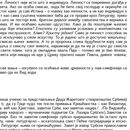
је. Личност није исто што и индивидуа. Личност се повремено догађа у
вета. Ако он осећа смисао, онда ће бити свој господар и окренуће се
тос каже: ја сам Истина – о човеку као личности, а не као индивидуи о
ост као сама суштина човековог бића да се пројави кроз Литургију, преко
то што не постоји жив, братски дијалог између свештенства и верника и
 нема. И ми осећамо њихово одсуство.
Како ја да поштујем његово
ици боје епископа? Епископи су углавном усликани у контактима са
 вера послушност. Коме? Христу једино!
Само је личност способна за
мо искључиво у свом искуству. То је једино што је доступно мишљењу.
 смисао њеног живота. А то је пророчка слика будућности којој сам ја
ишља о смислу свог живота, најважније је да ли му је стало до смисла
вети човек, кога је омладина звала Паја – толико им је био близак,
вета који никада не иде у Цркву пратило нашег Павла, дивног човека,
је све мање – изгубило се осећање живе црквености у лаж-симфонији са
амо где их Вид води.
е највише учинио за представљање Деда Жаретовог стваралаштва Србима)
тј. да су Грци чудо тек после примања Хришћанства – као Византија,
 већ као Христови, заветни Срби, као заветна нација./.../По Видовићу,
рије херојско – мученичким подвигом Св. Лазара Србског).Заветом се
фонији. Без те заветне симфоније србско крајишништво би остало пуко
, чине: литургијско – есхатолошка свест Пећке патријаршије и епско-
 у Литургији: њиме се причешћујемо. Завет је извор Србске православне
едина србска одбрана од мундијализма и Новог светског поретка.