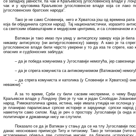
се западној јавности, па чак и Краљевској југословенској влади у Лон
чак и у круговима Краљевске југословенске владе која се лако п
југословенских братских народа“.
Тако је не само Словенија, него и Хрватска још од времена рат
која би објединила српски народ). Тај националистички, изразито ант
са светским обавештајним и медијским центрима, и са словеначком и
Ватикан је тако имао пун увид у антисрпску заверу која је бил
никакву антисрпску (ни антијугословенску) заверу. А како је та спре
југословенске владе били чврсто уверени у то да иза те спреге, као 
опасних и судбоносних заблуда:
– да је победа комунизма у Југославији немогућа, јер савезници
– да је спрега комуниста са антикомунизмом (Ватиканом) немогу
– да спрега комуниста и католика (у Словенији и Хрватској) он
неважни).“
А за то време, Срби су били сасвим неспремни, о чему Видо
Краљевске владе у Лондону (био је ту чак и један Слободан Јовановић!
народ.
Римокатоличка црква, истина, није имала утицаја ни ослонца у
је планирао паралисање српске историје и заједнице:
српски народ
наметнути само силом. Кад
је реч о простору Југославије (а онда
политичари
и државници нису ни
слутили.
Показало се да је Ватикан у стању да се на тлу Југославије
пос
данас неосновано приписује Титу и титоизму. Тако је титоизам (тито-к
истовремено обавља две супротне мисије: да
блокира историјску