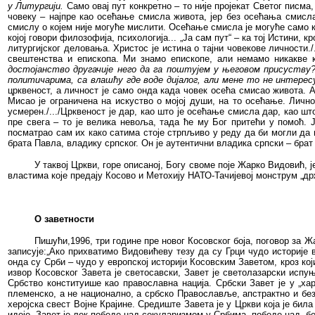
у Литургији.
Само овај пут конкретно – то није пројекат Светог писма
човеку – најпре као осећање смисла живота, јер без осећања смисла 
смислу о којем није могуће мислити. Осећање смисла је могуће само ка
којој говори филозофија, психологија... „Ја сам пут“ – ка тој Истини, 
литургијског деловања. Христос је истина о тајни човекове личности./
свештенства и епископа. Ми знамо епископе, али немамо никакве
достојанство другачије него да га поштујем у његовом присуству?
политичарима, са влашћу где воде дијалог, али мене то не интересу
црквеност, а личност је само онда када човек осећа смисао живота. 
Мисао је ограничена на искуство о мојој души, на то осећање. Личнос
усмерен./.../Црквеност је дар, као што је осећање смисла дар, као ш
пре свега – то је велика невоља, тада ће му Бог притећи у помоћ. 
посматрао сам их како сатима стоје стрпљиво у реду да би могли да 
брата Павла, владику српског. Он је аутентични владика српски – брат 
У таквој Цркви, горе описаној, Богу своме поје Жарко Видовић,
властима које предају Косово и Метохију НАТО-Тачијевој монструм „др
О заветности
Пишући,1996, три године пре новог Косовског боја, поговор за 
записује:„Ако прихватимо Видовићеву тезу да су Грци чудо историје
онда су Срби – чудо у европској историји Косовским Заветом, кроз кој
извор Косовског Завета је светосавски, Завет је светолазарски исп
Србство конституише као православна нација. Србски Завет је у „хар
племенско, а не национално, а србско Православље, апстрактно и без
херојска свест Војне Крајине. Средиште Завета је у Цркви која је бил
идеје. Завет је лек победе над секуларизмом у Србима, победе над „бе