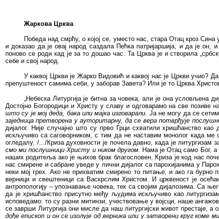
Жаркова Црква
Победа над смрћу, о којој се, уместо нас, стара Отац кроз Сина
и доказао да је овај народ саздала Пећка патријаршија, и да је он, 
поново се роди кад је за то дошао час. Та Црква је и створила „србс
себе и свој народ.
У каквој Цркви је Жарко Видовић и каквој нас је Цркви учио? Да
препуштеност самима себи, у заборав Завета? Или је то Црква Христов
„
Небеска Литургија је битна за човека, али је она условљена д
Достојно Богородици и Христу у славу и одговарамо на све позиве н
што су је мој деда, бака или мајка изговарали.
Ја не могу да се сет
заједница претворена у ауторитарну, да се вера потврђује послуш
дијалог. Није случајно што су прво Грци схватили хришћанство као 
искључиво са саговорником, с тим да не наставим монолог када ме са
огледалу. /.../Криза духовности је почела давно, када је литургиза
смо ми послушници Христу и ником другом.
Нама је Отац само Бог, а 
наших родитеља ако је њихов брак благословен. Криза је код нас поч
нас смирене и сабране уведе у лични дијалог са парохијанима у Парох
неки мој грех. Ако не прихватим смирено то питање, и ако га бурно п
верници и свештеници са Васкрслим Христом. И црквеност је осећањ
антропологију – упознавање човека, тек са својим дијалозима. Са ње
да је хришћанство присутно међу људима искључиво као литургизам ко
исповедамо: то су разни митинзи, учествовање у војсци, наше ангажовањ
се заврши Литургија они мисле да наш литургијски живот престаје, а о
дође епископ и он се изолује од верника или у затворени круг коме 