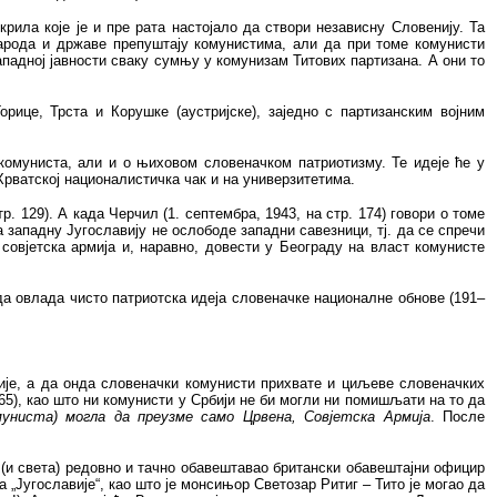
рила које је и пре рата настојало да створи независну Словенију.
Та
 народа и државе препуштају комунистима, али да при томе комунисти
ападној јавности сваку сумњу у комунизам Титових партизана. А они то
рице, Трста и Корушке (аустријске), заједно с партизанским војним
комуниста, али и о њиховом словеначком патриотизму. Те идеје ће у
 Хрватској националистичка чак и на универзитетима.
. 129). А када Черчил (1. септембра, 1943, на стр. 174) говори о томе
а западну Југославију не ослободе западни савезници, тј. да се спречи
 совјетска армија и, наравно, довести у Београду на власт комунисте
да овлада чисто патриотска идеја словеначке националне обнове (191–
вије, а да онда словеначки комунисти прихвате и циљеве словеначких
265), као што ни комунисти у Србији не би могли ни помишљати на то да
муниста) могла
да преузме само Црвена, Совјетска Армија
. После
 (и света) редовно и тачно обавештавао британски обавештајни официр
„Југославије“, као што је монсињор Светозар Ритиг – Тито је могао да