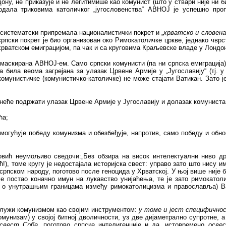
дону, не приказује и не легитимише као комунист (што у ствари није ни
одала триковима католичког „југословенства“ АВНОЈ је успешно проп
а систематски припремала националистички покрет и „
хрватско и словена
исрпски покрет је био организован око Римокатоличке цркве, једнако чвр
 хрватском емиграцијом, па чак и са круговима Краљевске владе у Лонд
а маскирана АВНОЈ-ем. Само српски комунисти (па ни српска емиграција
га била веома загрејана за улазак Црвене Армије у „Југославију“ (тј. у
комунистичке (комунистичко-католичке) не може стајати Ватикан. Зато ј
 неће подржати улазак Црвене Армије у Југославију и долазак комуниста
ћа;
емогућује победу комунизма и обезбеђује, напротив, само победу и обн
вић неумољиво сведочи:„Без обзира на висок интелектуални ниво др
), томе кругу је недостајала историјска свест: управо зато што нису и
 српском
народу, поготово после геноцида у Хрватској. У њој више није
б
је постао коначно имун на лукавство унијаћења, те
је
зато
римокатоли
 и о унутрашњим границама између
римокатолицизма и православља) Ва
лужи комунизмом као својим инструментом:
у томе и јест специфично
омунизам) у својој битној дволичности, уз две дијаметрално супротне, а
 свест Срба
, поготово српске интелигенције и да, истовремено
осве