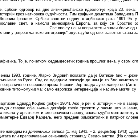
 србски одговор на две анти-хришћанске идеологије краја 20. века:
 историји кроз натчовека будућности. Тим крајњим дометима Западнога 
убљеним Граалом. Србски заветни подвиг отаџбинског рата 1991–95. у 
ославни свет, а камоли амнезирана Европа, за коју се Србство б
Све ово су наши непријатељи знали боље од на
лопи у „евроатлантске интеграције“,одустајући од свог заветног става з
тафизика. То је, почетком седамдесетих година прошлог века, у свом огл
љеном 1993. године, Жарко Видовић показати да је Ватикан био – „реж
аљинизам за Русе. Сад се одједном показује да нам је то Зло наметну
о неограничено поверење
према
Европи. Јер
влада
Југославије
се
(Анте
ковине тито-комунизма: само европска интервенција и насиље могли су
артизан Едвард Коцбек (рођен 1904). Ако је реч о историји – не о
завер
онда стварна објашњења догађаја треба тражити у ономе што је јавно,
ра имала у хрватском и словеначком народу, захваљујући менталитету 
 Коминтерне Едвард Кардељ, него предани римокатолик и патриот слове
нте наводим из
Дневничких записа
(1. мај 1943. – 2. децембар 1943) Едв
цитата или препричавања означавају страницу Сведочанства. (На словена