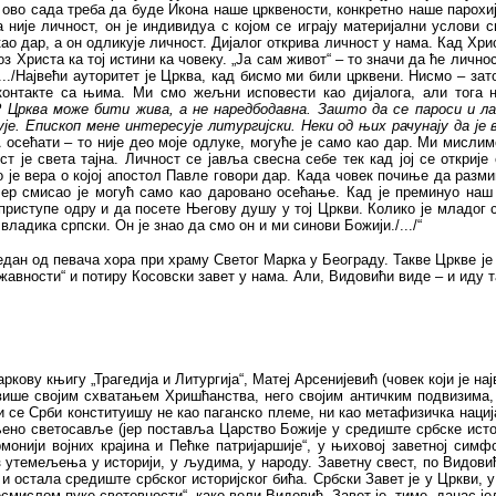
, ово сада треба да буде Икона наше црквености, конкретно наше парохи
није личност, он је индивидуа с којом се играју материјални услови с
о дар, а он одликује личност. Дијалог открива личност у нама. Кад Хрис
кроз Христа ка тој истини ка човеку. „Ја сам живот“ – то значи да ће личн
.../Највећи ауторитет је Црква, кад бисмо ми били црквени. Нисмо – за
 контакте са њима. Ми смо жељни исповести као дијалога, али тога
 Црква може бити жива, а не наредбодавна. Зашто да се пароси и ла
је. Епископ мене интересује литургијски. Неки од њих рачунају да је
А осећати – то није део моје одлуке, могуће је само као дар. Ми мисли
т је света тајна. Личност се јавља свесна себе тек кад јој се открије
то је вера о којој апостол Павле говори дар. Када човек почиње да разм
Јер смисао је могућ само као даровано осећање. Кад је преминуо наш с
приступе одру и да посете Његову душу у тој Цркви. Колико је младог с
владика српски. Он је знао да смо он и ми синови Божији./.../
“
 један од певача хора при храму Светог Марка у Београду. Такве Цркве 
жавности“ и потиру Косовски завет у нама. Али, Видовићи виде – и иду т
Жаркову књигу „Трагедија и Литургија“, Матеј Арсенијевић (човек који ј
 више својим схватањем Хришћанства, него својим античким подвизима, 
и се Срби конституишу не као паганско племе, ни као метафизичка нација,
уњено светосавље (јер поставља Царство Божије у средиште србске исто
монији војних крајина и Пећке патријаршије“, у њиховој заветној сим
 утемељења у историји, у људима, у народу. Заветну свест, по Видовићу
а и остала средиште србског историјског бића. Србски Завет је у Цркви,
смислом пуке световности“, како вели Видовић. Завет је, тиме, данас ј