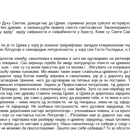
 у Духу Светом, доводи нас до Цркве, скривеног језгра србског историј
и без државе, а захваљујући правној свести светосавског Законоправила
ку идеју“: идеју сабраности и сабраћености у Христу, Коме су Свети Са
 ли је то Црква у којој је коначно тријумфовао западни клерикализам под
е Литургије и свенародне литургичности, у којој смо Гости Господњи, и
ијалогом између свештеника и верника и зато ми одговарамо на јектениј
а покајање.
Сви верници треба да имају литургијски текст на црквенос
им њих
–
они
су са мном присутни док се молим./.../Изгубило се клерикал
ношћу према чиновима.
Ми имамо такве знаке слабљења црквености да мо
дијалог пред Богом између верника и свештеника, јер је у дијалогу ј
говорник прекине, него да одговарам на питање које је он поставио. Т
м замењен клерикализмом. Једино је Православље литургизам, тај дијало
Патријарх, епископи и свештеници су нам браћа. Зато се они обраћају в
ела кад смо државу ставили изнад Цркве, а Црква је дијалошка заједниц
ијском дому, јер само у дијалогу могу да разумем тебе, и ти мене и ш
рекинем – нема ништа од исповести, ни од покајања, нема ни од заједниц
е те заједнице. Не осећање послушности, него духовне заједнице, п
говим дијалозима настаје антропологија – упознавање човека, а са кр
ји се наставља после Литургије./.../Потребан нам је дијалог као нар
е у партијама које разбијају нацију и црквену заједницу, наша трговина,
н треба да се настави у дијалогу.
Наши свештеници се издвоје у своју с
ми не можемо да присуствујемо. Зашто они себе издвајају? То је одсуст