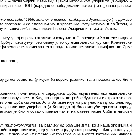
 био!). А захваљујући Ватикану и јаком католичком упоришту уЛондону –
агиран као НОП (народно-ослободилачки покрет) за „равноправност
чко прољеће“ 1968, маспок и покрет разбијања Југославије
(тј. државе
сто повезане и са словеначким и хрватским комунистима, и са Титом, и
ону и њених амбасада широм Европе, Америке и Блиског Истока.
) нису у тој спрези католика и комуниста Словеније и Хрватске видели
 Србију,
издвојену, изоловану
!), то су емигрантски кругови Краљевске
е југословенска емигрантска влада гајила неколико значајних, по Србе
 на власт;
ову југословенства (у којем би верске разлике, па и православље били
жавника, политичара и сарадника Срба, окупљених око емигрантске
мали праву свест о Злу, па онда ни потребне будности и страха за свој
ило ни Срба католика. Али Ватикан није ни рачунао на тај ослонац кад
чку политику унијаћења (и Конкордата) било
могуће српском народу
тикан је био и остао спреман
чак и на савезе какве Срби и њихови
ст тито-комунизма
, за разлику од бољшевизма, који наша опозиција и
 обе своје политике, једну јавну и једну завереничку – био у стању да
сти историјско искуство
(историјску обичајност) католичких народа