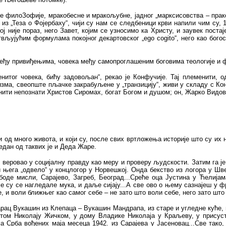
е филоЗофије, мракобесне и мракољубне, јадног „марксисовства – прак
из „Теза о Фојербаху“, чији су нам се следбеници крви напили чим су, 
ј није пораз, него Завет, којим се узносимо ка Христу, и заувек пост
вљујућим формулама покојног декартовског „ego cogito“, него као бого
ђу привиђењима, човека међу самопроглашеним боговима теологије и фи
енитог човека, бићу задовољан“, рекао је Конфучије. Тај племенити,
лизма, свеопште пљачке закрабуљене у „транзицију“, живи у складу с К
енити непознати Христов Сиромах, богат Богом и душом; он, Жарко Видови
оји од много живота, и који су, после свих вртложења историје што су и
Један од таквих је и Деда Жаре.
је веровао у социјалну правду као меру и проверу људскости. Затим га је
 њега „одвело“ у концлогор у Норвешкој. Онда бекство из логора у Швед
ободе мисли, Сарајево, Загреб, Београд...Среће оца Јустина у Ћелија
 су се нагледале мука, и даље сијају...А све ово о њему сазнајеш у фр
ме, и воли ближњег као самог себе – не зато што воли себе, него зато што
тарац Вукашин из Клепаца – Вукашин Мандрапа, из старе и угледне куће,
ветом Николају Жичком, у дому Владике Николаја у Краљеву, у присус
ма Срба вођених маја месеца 1942. из Сарајева у Јасеновац...Све тако