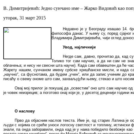
В. Димитријевић: Једно сунчано име – Жарко Видовић као по
уторак, 31 март 2015
Недавно је у Београду изашао 14. бр
философа данас. У њему су, поред сјајног 
Владимира Димитријевића, чији оглед донос
Увод, најличнији
Негде сам, давно, прочитао да, кад су
Толико тог сам научио, а да ни сам не зна
облачења; и нису ни свесни шта науче). Када сам обавештен да ће ча
Жарету нашем, сунчаном имену србске хришћанске мисли, и када са
„научно“, са фуснотама, да будем „учен“, или да запис учиним до кра
писаћу о свему ономе што сам, захваљујући њему, стекао и што носим
Овај мој прилог је покушај да „освестим“ оно што сам научио од
је човек неизрецив; а поготово онај који је, у десетој деценији годин
О наслову
Прво да објасним наслов текста. Име је, од старих Латина је 
људи с којима се среће уноси логосну светлост и топлину, истински
знали, па онда заборавили, онда кад је у нама победило безбожје као
постоје горди конобари“, рекао би Матија Бећковић за монтенегризова