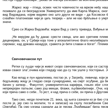
Жарко: жар – птица, осмех чисте човечности на мрком небу наш
позивало да се београдском Универзитету да име Карла Маркса, оног 
вид Видовдана, којим видимо оно што други не виде – да Косовски бо
схваћен платонизам чији је циљ теорија – али не као брбљање о умрт
значи.
Срео си Жарка Видовића: жарки Вид у свету привида, Виђење ме
„Не верујем да ћу данас срести свеца, али ако сретнем плем
деценијама, он, у Србији која тоне у апокалиптично блато неолибера
сиромах; кад држава назадује, срамота је бити славан и богат“. Плем
Свечовечански пут
Ретки су људи чији је живот скоро свечовечански, који се саст
изван сваког зла“,очима које гледају као да су тек ушле у постојање. 
Као млад и пун идеализма, постао је, у Загребу, левичар, који 
бодљикаву жицу је гледао своје сународнике, на смрт осуђене, да би
бачен у затвор... Факултет, универзитетска каријера, гоњен због сл
непрекројен патњом; само још мекши, блажи, љубвеобилнији...Очи, које
који прича само о себи...То јест, и кад прича о себи, он прича о Друго
Тако смо, негде почетком 21. века, од њега сазнали ко је био с
после је, јер смо га молили, то и записао) на скупу посвећеном С
(Јевтића). Па смо узгред сазнали да је песма „Ђурђевдан“ била пес