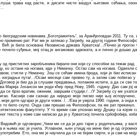
 слуша трава кад расте, и дисати чисти ваздух његових сећања, оз
...
дао београдским новинама „Боготражитељ“, за Аранђеловдан 2011. Ту се,
 променио рат. Рат ме је затекао у Загребу, на другој години Философск
Већ је била основана Независна држава Хрватска/.../Почео је прогон 
е почело суђење, мој отац је ангажовао адвоката, а и лично је дошао да
 од пристиглих заробљеника бирали оне који су способни за тежак рад. 
у, ко остане на ногама, иде у Немачку. Остао сам на ногама. Одвезли с
вом, стигли у Немачку. Још се сећам имена брода, који је био исписан
 изградњи пута/.../Осам месеци сам провео ту, а затим сам побегао 
 Договор је био да ја слушам предавања, полажем испите, а да се све то
 Марија Јохансон ми роди кћер пред Нову, 1945. годину. Дао сам јој им
да се брзо вратим, оженим, завршим студије./.../У Загребу су ме ухапс
тигао. Касније сам сазнао да ниједно моје писмо није њој испоручено
 моје дете одгајао је други човек. /.../Ева је умрла 1990. године, а онд
а је то било скупо. Онда сам прешао на Филозофски, па ме рат прекинуо.
рхитектонском факултету. У то време сам упознао моју Душку са којом 
ог текста у коме сам написао да је у Хрватској почела србофобија, изб
Видовић је одговорио:„Чини ми се да је део тајне у родитељима, у васпи
а и њима нас је учила. Углавном, њен утицај на мене био је од огромног
употребим. Ето, она ме је научила да се не бојим смрти, и ја сам на моју 