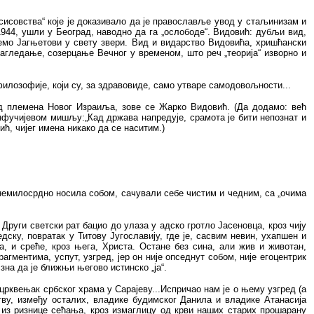
сисовства“ које је доказивало да је православље увод у стаљинизам и
1944, ушли у Београд, наводно да га „ослободе“. Видовић: дубљи вид,
ајемо Јагњетови у свету звери. Вид и видарство Видовића, хришћански
сагледање, созерцање Вечног у временом, што реч „теорија“ изворно и
лозофије, који су, за здравовиде, само утваре самодовољности...
 од племена Новог Израиља, зове се Жарко Видовић. (Да додамо: већ
онфучијевом мишљу:„Кад држава напредује, срамота је бити непознат и
ћ, чијег имена никако да се наситим.)
х немилосрдно носила собом, сачували себе чистим и чедним, са „очима
 Други светски рат бацио до улаза у адско гротло Јасеновца, кроз чију
ску, повратак у Титову Југославију, где је, сасвим невин, ухапшен и
ма, и среће, кроз њега, Христа. Остане без сина, али жив и животан,
агментима, успут, узгред, јер он није опседнут собом, није егоцентрик
 зна да је ближњи његово истинско „ја“.
 црквењак србског храма у Сарајеву...Испричао нам је о њему узгред (а
тву, између осталих, владике будимског Данила и владике Атанасија
, из ризнице сећања, кроз измаглицу од крви наших старих прошарану