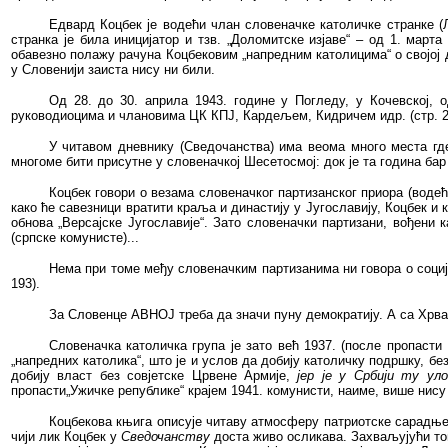
Едвард Коцбек је водећи члан словеначке католичке странке (Љ
странка
је била иницијатор и
тзв. „Доломитске
изјаве“ –
од
1. марта
обавезно полажу рачуна Коцбековим „напредним католицима“ о својој д
у Словенији заиста нису ни били.
Од 28. до 30. априла 1943. године у Погледу, у Кочевској, о
руководиоцима и члановима
ЦК КПЈ, Кардељем, Кидричем идр. (стр. 2
У читавом дневнику (Сведочанства) има
веома много места гд
многоме бити присутне у словеначкој Шесетосмој: док је та година бар
Коцбек говори о везама словеначког партизанског приора
(водећ
како ће савезници вратити краља и династију у Југославију, Коцбек и 
обнова „Версајске Југославије“. Зато словеначки партизани, вођени 
(српске комунисте)...
Нема при томе међу словеначким партизанима ни говора о социј
193).
За Словенце АВНОЈ треба да значи пуну демократију. А са Хрват
Словеначка католичка група је зато већ 1937. (после пропаст
„напредних католика“, што је и услов да добију католичку подршку, бе
добију власт без совјетске Црвене Армије,
јер је у Србији ту ул
пропасти„Ужичке републике“ крајем 1941. комунисти, наиме, више нису 
Коцбекова књига описује читаву атмосферу патриотске сарадње 
чији лик Коцбек у
Сведочанству
доста живо осликава. Захваљујући том