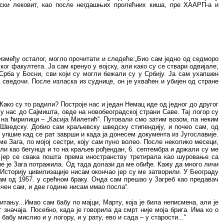
онски лековит, као после негдашњих пролећних киша, пре ХААРП-а и
 између осталог, могло прочитати и следеће:„Био сам једно од седморо
ог факултета. Ја сам кренуо у војску, али како су се ствари одвијале,
Срба у Босни, сви који су могли бежали су у Србију. Ја сам ухапшен
 сведочи. После изласка из суднице, он је ухваћен и убијен од стране
Како су то радили? Построје нас и један Немац иде од једног до другог
у нас до Сајмишта, овде на новобеоградској страни Саве. Тај логор су
 на ћирилици – „Касија Милетић“. Путовали смо затим возом, па неким
у Шведску. Добио сам краљевску шведску стипендију, и почео сам, од
 упшие кад се рат заврши и када ја донесем документа из Југославије.
е Зага, по мојој сестри, коју сам пуно волео. После неколико месеци,
или као бегунца и то на краљев рођендан, 6. септембра и држали су ме
, јер се свака пошта према иностранству третирала као шуровање са
а ме је Зага потражила. Од тада долази да ме обиђе. Кажу да много личи
 Историју цивилизације нисам окончао јер су ме затворили. У Београду
сам од 1957. у срећном браку. Онда сам прешао у Загреб као предавач
ачен сам, и две године нисам имао посла“.
тању...Имао сам бабу по мајци, Марту, која је била неписмена, али је
 значаја. Посебно, када је говорила да смрт није моја брига. Има ко о
бабу мислио и у логору, и у рату, ево и сада – у старости...“