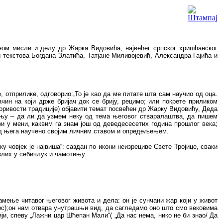
вном мисли и делу др Жарка Видовића, највећег српског хришћанског
текстова Богдана Златића, Татјане Миливојевић, Александра Гајића и
, отприлике, одговорио:„То је као да ме питате шта сам научио од оца.
чин на који држе бријач док се брију, рецимо; или покрете приликом
оривости традиције) објавити темат посвећен др Жарку Видовићу, Деда
ању – да ли да узмем неку од тема његовог стваралаштва, да пишем
иви у мени, каквим га знам још од деведесесетих година прошлог века;
 од њега научено својим личним ставом и опредељењем.
у човјек је највиша“: саздан по икони неизрециве Свете Тројице, сваки
езлих у себичлук и чамотињу.
амење читавог његовог живота и дела: он је сунчани жар који у живот
ос);он нам отвара унутрашњи вид, да сагледамо оно што смо вековима
ји, спеву „Лажни цар Шћепан Мали“( „Да нас нема, нико не би знао/ Да