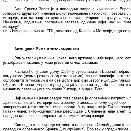
Али, Србски Завет је и последња одбрана хришћанске Европе,
„отворено друштво“) и неопаганског ишчекивања херојског преврата у
историје, као одговор на суштинско питање Европе: потрагу за изг
Небесима, подизање последње заставе одбране којег чак ни прав
историју“.
циљ Империје је био да СПЦ одустане од Косова и Метохије, и да се ук
Антицрква Рима и титокомунизам
Римокатолицизам није Црква, него држава; и није вера, него ме
је забрањен часопис у коме је његов оглед штампан.
Касније ће, у свом делу „Срби у Југославији и Европи“, објав
комунизма (веома различит од стаљинизма): за нас опаснији него ст
ослободити тито-комунизма све дотле док смо „европејци“, док гајим
обратила Европи (Европској заједници) управо зато да би спасила те
немачким савезницима поклонио Хитлер, а онда и Тито.
Најзначајнији јавни сведок тога савеза
је
словеначки патриот и п
архивиста, него о историји
као животу и менталитету заједнице –
завереничког менталитета неког народа. А ту подршку је Титова заве
Главни човек тито-комунистичке револуције у Словенији није агент
народне словеначке подршке тито-комунистичкој завери.
Све податке и епизоде из живота словеначке Ослободилне фро
превод са словеначког Бранка Димитријевић). Бројеви у згради после 