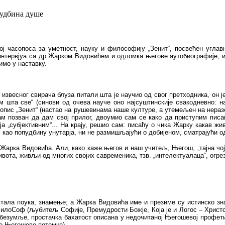
пудбина душе
ој часопоса за уметност, науку и философију „Зенит“, посвећен угла
интервјуа са др Жарком Видовићем и одломка његове аутобиографије, и 
имо у наставку.
 извесног свирача блуза питали шта је научио од свог претходника, он је
м шта све“ (синови од очева науче оно најсуштинскије свакодневно: на
сопис „Зенит“ (настао на рушевинама наше културе, а утемељен на нераз
м позван да дам свој прилог, двоумио сам се како да приступим пис
ја „субјективним“... На крају, решио сам: писаћу о чика Жарку какав ж
 као попудбину унутарја, ни не размишљајући о добијеном, сматрајући
 Жарка Видовића. Али, како каже његов и наш учитељ, Његош, „тајна чојк
и живота, живљи од многих својих савременика, тзв. „интелектуалаца“, огр
остала поука, знамење; а Жарка Видовића име и презиме су истинско зн
 филоСоф (љубитељ Софије, Премудрости Божје, Која је и Логос – Христ
 безумље, простачка бахатост описана у недочитаној Његошевој профети
не Његошеве потомке).