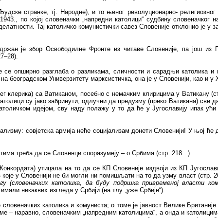
удске странке, тј. Народне), и то њеног револуционарно- религиозног к
 1943., по којој словеначки „напредни католици“ судбину словеначког
елатности. Тај католичко-комунистички савез Словеније отклонио је у з
држан је збор Освободилне Фронте из читаве Словеније, па још из Го
7–28).
е се опширно разглаба о разликама, сличности и сарадњи католика и 
 на београдском Универзитету марксистичка, она је у Словенији, као и у
ег клерика) са Ватиканом, посебно с немачким клирицима у Ватикану (стр
католици су јако забринути, одлучни да предузму (преко Ватикана) све д
католичком идејом, сву наду полажу у то да ће у Југославију ипак ући
ализму: совјетска армија неће социјализам донети Словенији! У њој ће 
има треба да се Словенци споразумеју – о Србима (стр. 218...)
и Конкордата) утицала на то да се КП Словеније издвоји из КП Југосла
з које у Словенији не би могли ни помишљати на то да узму власт (стр. 
огу (словеначких католика, да буду подршка привременој власти ко
имали никаквих изгледа у Србији (на тлу „уже Србије“).
словеначких католика и комуниста; о томе је јавност Велике Британије
е – наравно, словеначким „напредним католицима“, а онда и католицима 