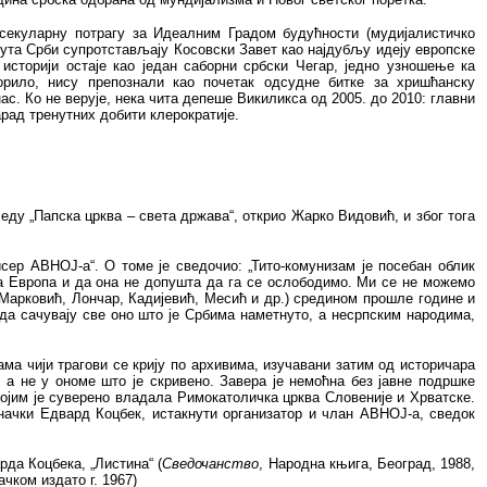
 секуларну потрагу за Идеалним Градом будућности (мудијалистичко
Пута Срби супротстављају Косовски Завет као најдубљу идеју европске
историји остаје као један саборни србски Чегар, једно узношење ка
орило, нису препознали као почетак одсудне битке за хришћанску
с. Ко не верује, нека чита депеше Викиликса од 2005. до 2010: главни
арад тренутних добити клерократије.
еду „Папска црква – света држава“, открио Жарко Видовић, и због тога
исер АВНОЈ-а“. O томе је сведочио: „Тито-комунизам је посебан облик
ла Европа и да она не допушта да га се ослободимо. Ми се не можемо
Марковић, Лончар, Кадијевић, Месић и др.) средином прошле године и
 да сачувају све оно што је Србима наметнуто, а несрпским народима,
ама чији трагови се крију по архивима, изучавани затим од историчара
 а не у ономе што је скривено. Завера је немоћна без јавне подршке
којим је суверено владала Римокатоличка црква Словеније и Хрватске.
начки Едвард Коцбек, истакнути организатор и члан АВНОЈ-а, сведок
арда Коцбека, „Листина“ (
Сведочанство
, Народна књига, Београд, 1988,
чком издато г. 1967)