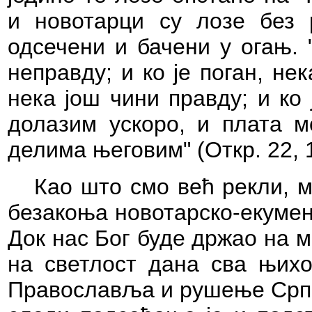
и новотарци су лозе без р
одсечени и бачени у огањ.
неправду; и ко је поган, нек
нека још чини правду; и ко 
долазим ускоро, и плата м
делима његовим" (Откр. 22, 1
Као што смо већ рекли,
м
безакоња новотарско-екумен
Док нас Бог буде држао на 
на светлост дана сва њих
Православља и рушење Српск