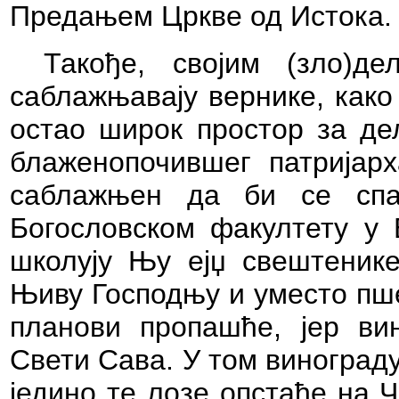
Предањем Цркве од Истока.
Такође, својим (зло)д
саблажњавају вернике, како
остао широк простор за де
блаженопочившег патријар
саблажњен да би се спа
Богословском факултету у 
школују Њу ејџ свештеник
Њиву Господњу и уместо пше
планови пропашће, јер ви
Свети Сава. У том винограду
једино те лозе опстаће на Ч