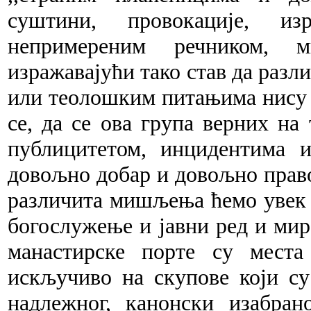
суштини, провокације, из
непримереним речником, м
изражавајући тако став да раз
или теолошким питањима нису з
се, да се ова група верних на
публицитетом, инцидентима 
довољно добар и довољно прав
различита мишљења ћемо увек т
богослужење и јавни ред и мир
манастирске порте су мест
искључиво на скупове који су
надлежног, канонски изабра