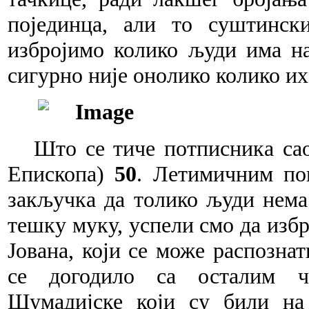
појединца, али то суштинск
избројимо колико људи има на
сигурно није онолико колико их
Што се тиче потписника са
Епископа)
50
. Летимичним по
закључка да толико људи нема
тешку муку, успели смо да изб
Јована, који се може распозна
се догодило са осталим чл
Шумадијске који су били на