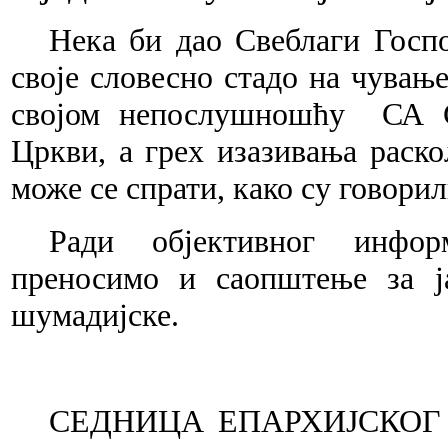
Нека би дао Свеблаги Госпо
своје словесно стадо на чување
својом непослушношћу
СА С
Цркви, а грех изазивања раск
може се спрати, како су говори
Ради објективног инфор
преносимо и саопштење за ја
шумадијске.
++
СЕДНИЦA ЕПАРХИЈСКОГ