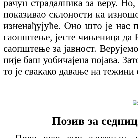
рачун страдалника за веру. Но,
показивао склоности ка изноше
изненађујуће. Оно што је нас
саопштење, јесте чињеница да Е
саопштење за јавност. Верујемо
није баш уобичајена појава. Зат
то је свакако давање на тежини 
Позив за седниц