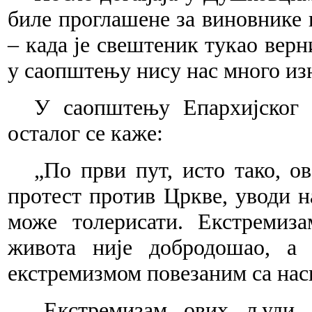
биле проглашене за виновнике 
– када је свештеник тукао верн
у саопштењу нису нас много из
У саопштењу Епархијског 
осталог се каже:
„
По први пут, исто тако, о
протест против Цркве, уводи на
може толерисати. Екстремиз
живота није добродошао, а 
екстремизмом повезаним са на
„
Екстремизам ових људи,