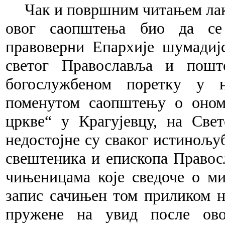
Чак и површним читањем лако
овог саопштења био да се 
правоверни Епархије шумадијс
светог Православља и пош
богослужбеном поретку у 
поменутом саопштењу о оном
цркве“ у Крагујевцу,
на Свет
недостојне су сваког истинољуб
свештеника и епископа Правос
чињеницама које сведоче о м
запис сачињен том приликом на
пружене на увид после ово