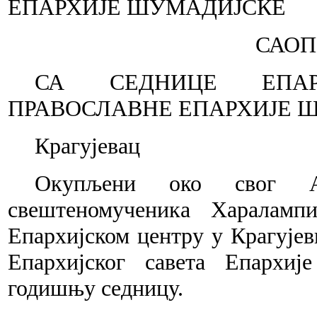
ЕПАРХИЈЕ ШУМАДИЈСКЕ
САОПШТЕЊЕ З
СА СЕДНИЦЕ ЕПАР
ПРАВОСЛАВНЕ ЕПАРХИЈЕ 
Крагујевац
Окупљени око свог Ар
свештеномученика Харалампи
Епархијском центру у Крагујев
Епархијског савета Епархиј
годишњу седницу.