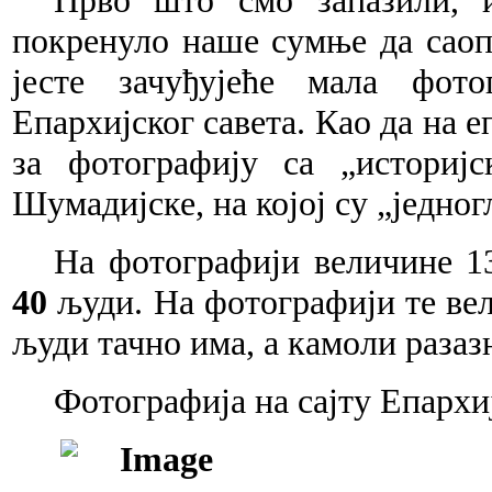
Прво што смо запазили,
покренуло наше сумње да саоп
јесте зачуђујеће мала фото
Епархијског савета. Као да на е
за фотографију са „историјс
Шумадијске, на којој су „једно
На фотографији величине 13
40
људи. На фотографији те вел
људи тачно има, а камоли разаз
Фотографија на сајту Епархи