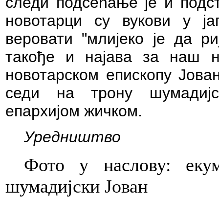
следи подсећање је и подст
новотарци су вукови у ј
веровати "млијеко
је да ри
такође и најава за наш н
новотарском епископу Јован
седи на трону шумадијс
епархијом жичком.
Уредништво
Фото у наслову: еку
шумадијски Јован