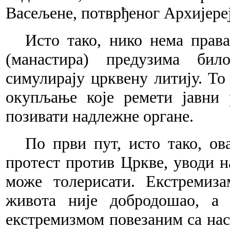
Васељене, потврђеног Архијере
Исто тако, нико нема прав
(манастира) предузима бил
симулирају црквену литију. То
окупљање које ремети јавни 
позивати надлежне органе.
По први пут, исто тако, ов
протест против Цркве, уводи на
може толерисати. Екстремиз
живота није добродошао, а 
екстремизмом повезаним са на