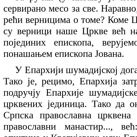
сервирано месо за све. Наравно,
рећи верницима о томе? Коме 
су верници наше Цркве већ н
појединих епископа, верује
понашањем епископа Јована.
У Епархији шумадијској догађ
Тако је, рецимо, Епархија за
подручју Епархије шумадијс
црквених јединица. Тако да о
Српска православна црквена
православни манастир..., в