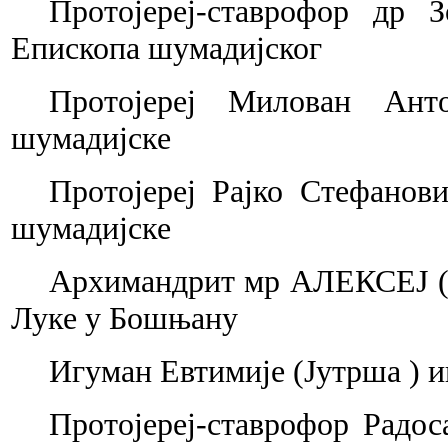
Протојереј-ставрофор др З
Епископа шумадијског
Протојереј Милован Ант
шумадијске
Протојереј Рајко Стефанови
шумадијске
Архимандрит мр АЛЕКСЕЈ (Б
Луке у Бошњану
Игуман Евтимије (Јутрша ) 
Протојереј-ставрофор Радос