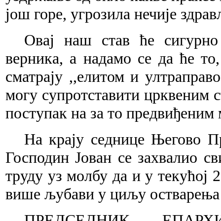
још горе, угрозила нечије здрав
Овај наш став ће сигурно
верника, а надамо се да ће то,
сматрају ,,елитом и ултраправ
могу супротставити црквеним с
поступак на за то предвиђеним 
На крају седнице Његово П
Господин Јован се захвалио с
труду уз молбу да и у текућој 
више љубави у циљу остварења 
ПРЕДСЕДНИК ЕПАРХ