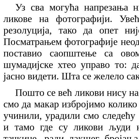
Уз сва могућа напрезања н
ликове на фотографији. Уве
резолуција, тако да опет ни
Посматрањем фотографије неодољ
поставио саопштење са овом
шумадијске хтео управо то: д
јасно видети. Шта се желело са
Пошто се већ ликови нису на
смо да макар избројимо колико
учинили, урадили смо следећу 
и тамо где су ликови људи 
тачкице, ради лакшег бројања