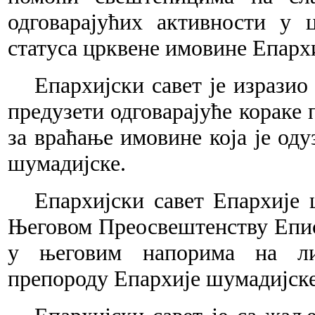
одговарајућих активности у 
статуса црквене имовине Епарх
Епархијски савет је изрази
предузети одговарајуће кораке 
за враћање имовине која је од
шумадијске.
Епархијски савет Епархије
Његовом Преосвештенству Епис
у његовим напорима на ли
препороду Епархије шумадијске