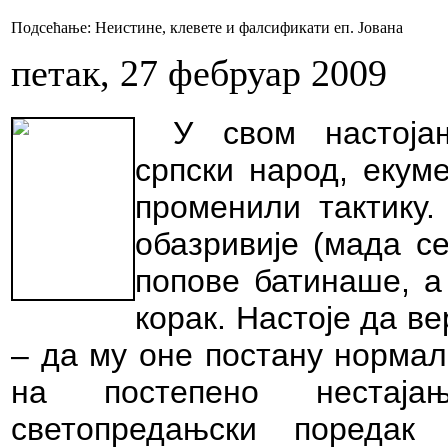
Подсећање: Неистине, клевете и фалсификати eп. Јована
петак, 27 фебруар 2009
У свом настоја
српски народ, екум
променили тактику.
обазривије (мада с
попове батинаше, а
корак. Настоје да в
– да му оне постану нормал
на постепено нестаја
светопредањски пореда