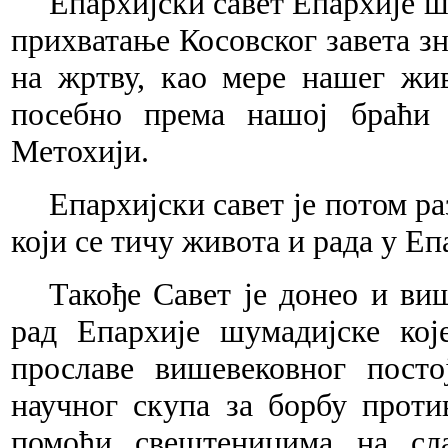
Епархијски савет Епархије шу
прихватање Косовског завета з
на жртву, као мере нашег жи
посебно према нашој браћи 
Метохији.
Епархијски савет је потом р
који се тичу живота и рада у Е
Такође Савет је донео и ви
рад Епархије шумадијске кој
прославе вишевековног посто
научног скупа за борбу прот
помоћи свештеницима на сла