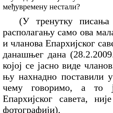
међувремену нестали?
(У тренутку писања 
располагању само ова мала
и чланова Епархијског саве
данашњег дана (28.2.2009
којој се јасно виде члано
њу нахнадно поставили у 
чему говоримо, а то ј
Епархијског савета, ниј
фотографији).