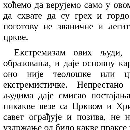
хоћемо да верујемо само у овом
да схвате да су грех и горд
поготову не званичне и леги
цркве.
Екстремизам ових људи, 
образовања, и даје основну к
оно није теолошке или цр
екстремистичке. Непрестано
људима даје смисао постајањ
никакве везе са Црквом и Хр
савет ограђује и позива, не
уздржање од било какве праксе 