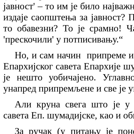
јавност' – то им је било најваж
издаје саопштења за јавност? 
то обавезни? То је срамно! 
'прескочили' у потписивању.“
Но, и сам начин
припреме и
Епархијског савета Епархије шу
је нешто уобичајено. Углавн
унапред припремљене и све је 
Али круна свега што је у 
савета Еп. шумадијске, као и об
За ручак (у питању је пон