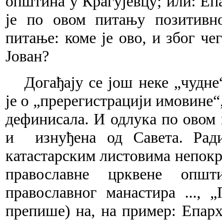
општина у Крагујевцу; или: Еп
је по овом питању позитивн
питање: коме је ово, и због че
Јован?
Догађају се још неке „чудне
је о „пререгистрацији имовине“,
дефинисала. И одлука по овом
и
изнуђена од Савета. Ра
катастарским листовима непокре
православне црквене општ
православног манастира ...,
препише) на, на пример: Епар