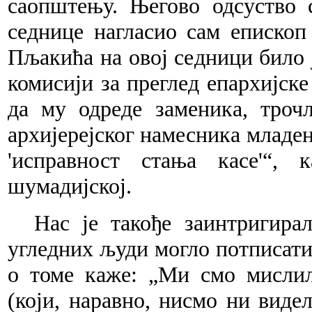
саопштењу. Његово одсуство 
седнице нагласио сам епископ
Пљакића на овој седници било ј
комисији за преглед епархијске 
да му одреде заменика, трочл
архијерејског намесника младено
'исправност стања касе'“,
шумадијској.
Нас је такође заинтригира
угледних људи могло потписат
о томе каже: „Ми смо мислил
(који, наравно, нисмо ни виде