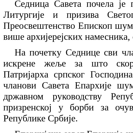
Седница Савета почела је 
Литургије и призива Свето
Преосвештенство Епископ шума
више архијерејских намесника,
На почетку Седнице сви чла
искрене жеље за што скор
Патријарха српског Господин
чланови Савета Епархије шу
државном руководству Репу
призренској у борби за очу
Републике Србије.