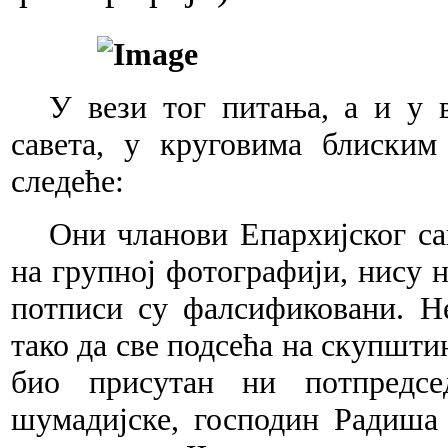
У вези тог питања, а и у 
савета, у круговима блиским
следеће:
Они чланови Епархијског са
на групној фотографији, нису 
потписи су фалсификовани. Н
тако да све подсећа на скупшти
био присутан ни потпредсед
шумадијске, господин Радиша 