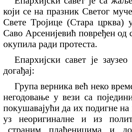
Епархијски савет је са жаљ
који се на празник Светог муч
Свете Тројице (Стара црква) у
Саво Арсенијевић повређен од с
окупила ради протеста.
Епархијски савет је заузео
догађај:
Група верника већ неко време
негодовање у вези са поједи
покушавајући да их подигне на
уз неоригиналне и из полит
,,страним плаћеницима и до