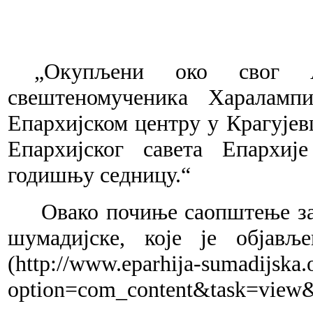
„
Окупљени око свог А
свештеномученика Харалампи
Епархијском центру у Крагујев
Епархијског савета Епархиј
годишњу седницу.
“
Овако почиње саопштење за 
шумадијске, које је објављ
(http://www.eparhija-sumadijska.
option=com_content&task=view