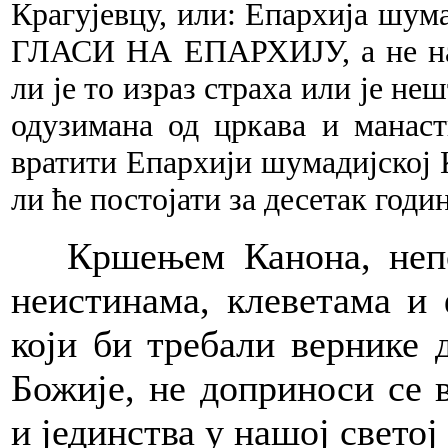
Крагујевцу, или: Епархија шума
ГЛАСИ НА ЕПАРХИЈУ, а не на 
ли је то израз страха или је не
одузимана од цркава и манас
вратити Епархији шумадијск
ли ће постојати за десетак годи
Кршењем Канона, неп
неистинама, клеветама и
који би требали вернике 
Божије, не доприноси се
и јединства у нашој светој