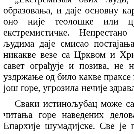
образовања, и даје основну к
оно није теолошке или цр
екстремистичке. Непрестано
људима даје смисао постајањ
никакве везе са Црквом и Хр
савет ограђује и позива, не
уздржање од било какве праксе 
још горе, угрозила нечије здра
Сваки истинољубац може сам
читања горе наведених делов
Епархије шумадијске. Све је 