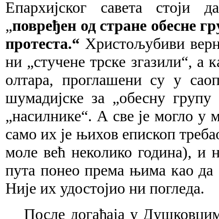
Епархијског савета стоји д
„
повређен од стране обесне гр
протеста.
“
Христољубиви верн
ни „стучене трске згазили“, а
олтара, проглашени су у сао
шумадијске за „обесну групу 
„насилнике“. А све је могло у 
само их је њихов епископ треба
моле већ неколико година), и 
пута понео према њима као да 
Није их удостојио ни погледа.
После догађаја у Душковцим