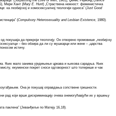
караца” (
Surpassing the Love of Men
,
1981
)
,
Џенис Рејм
o
нд (
Janice
6), Мери Хант (
Mary
Е.
Hunt
) „Страствена нежност: феминистичка
це: ка лезбијској и хомосексуалној теологији односа” (
Just Good
стенција” (
Compulsory Heterosexuality and Lesbian Existence
, 1980
).
од покушаја да прекроји теологију. Он отворено промовише „лезбијску
мосексуалци – без обзира да ли су мушкарци или жене – „царства
 поносом истичу.
изама. Њих мало занима уједињење цркава и њихова сарадња. Њих
смислу, екуменски покрет сноси одговорност што толерише и чак
коугађањем. Она је покушај оправдања сопствене грешности.
лни рад који врше дискриминацију очева онемогућавјући их у вршењу
ата паклена” (Јеванђеље по Матеју 16,18).