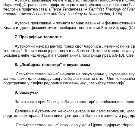
Ауторка промовише књиге и других лезбијки теолошкиња и фило
Raymond
) „Страст према пријатељицама
:
ка филозофији женске осећајн
теологија пријатељства”
(
Fierce Tenderness: A Feminist Theology of Frie
Friends: Toward A Lesbian and Gay Theology of Relationship
,
1995
).
Ауторка промовише и познати чланак лезбијке и феминисткиње А
Хвали и „дело феминистичке лезбејске теолошкиње Катер Хејв
o
рд (
Ca
7. Прекрајање теологије
Аутономни женски центар преко свог часописа
„
Феминистичке све
теологију”. То није само јерес, него и саблазан. Црквени морал не д
Божијега неће наслиједити” (Коринћанима посланица прва 6,9-10). Ове 
8. „Лезбијска теологија” и екуменизам
„Лезбијске теолошкиње” наилазе на разумевање у круговима еку
занима само да оправдају свој лезбијски животни стил. Оне искоришћ
подстрекава у својим редовима саблажњиву „лезбијску теологију”.
9. Закључак
За истинске хришћане „лезбијска теологија” је саблажњива јер
Деловање Аутономног женског центра је не само теолошки, него 
родитељских права. Преко ових центара лезбијке контролишу и рад пра
„Лезбијске теолошкиње” покушавају да и Цркву подјарме. Наравно