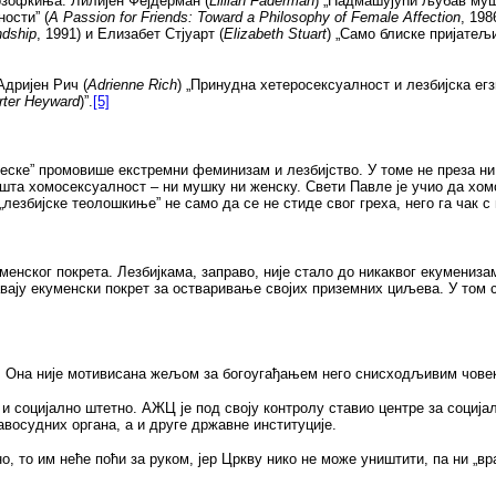
зофкиња: Лилијен Фејдерман (
Lillian Faderman
) „Надмашујући љубав муш
ости” (
А
Passion for Friends: Toward a Philosophy of Female Affection
, 198
ndship
,
1991)
и Елизабет Стјуарт (
Elizabeth Stuart
) „Само блиске пријатељи
дријен Рич (
Adri
е
nne Rich
) „Принудна хетеросексуалност и лезбијска егзи
rter Heyward
)”.
[5]
ске” промовише екстремни феминизам и лезбијство. У томе не преза ни 
опушта хомосексуалност – ни мушку ни женску. Свети Павле је учио да хо
„лезбијске теолошкиње” не само да се не стиде свог греха, него га чак с
менског покрета. Лезбијкама, заправо, није стало до никаквог екумен
авају екуменски покрет за остваривање својих приземних циљева. У том 
ес. Она није мотивисана жељом за богоугађањем него снисходљивим чове
и социјално штетно. АЖЦ је под своју контролу ставио центре за соција
восудних органа, а и друге државне институције.
, то им неће поћи за руком, јер Цркву нико не може уништити, па ни „вр