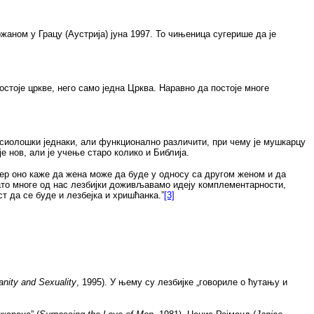
аном у Грацу (Аустрија) јуна 1997. То чињеница сугерише да је
постоје цркве, него само једна Црква. Наравно да постоје многе
сиолошки једнаки, али функционално различити, при чему је мушкарцу
 је нов, али је учење старо колико и Библија.
јер оно каже да жена може да буде у односу са другом женом и да
ато многе од нас лезбијки доживљавамо идеју комплементарности,
т да се буде и лезбејка и хришћанка.”
[3]
nity and Sexuality
,
1995
). У њему су лезбијке „говориле о ћутању и