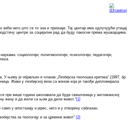
о већи него што се то зна
и признаје. Тај центар има одлучујући утицај
 подстичу центре за социјални рад да буду пакосни према мушкарцима.
укама: социологији, политикологији, психологији, педагогији,
пеха.
 У њему је објављен и чланак „Лезбејска теолошка критика” (1997, бр.
ница. Живи у лезбијској вези са женом која је такође дипломирала
а се пре више година школавала да буде свештеница у англиканској
дну жену и да жели са њом да дели живот.”
[1]
само у апостазију и јерес, него и у отворену саблазан.
езбејства за теологију и за црквени живот”.
[2]