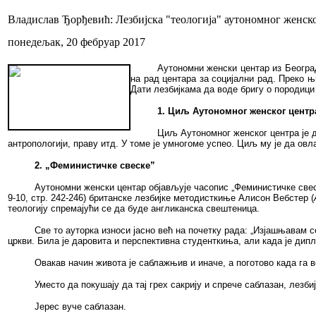
Владислав Ђорђевић: Лезбијска "теологија" аутономног женск
понедељак, 20 фебруар 2017
Аутономни женски цент
a
р из Београ
на рад центара за социјални рад. Преко 
Дати лезбијкама да воде бригу о породици
1. Циљ Аутономног женског центр
Циљ Аутономног женског центра је д
антропологији, праву итд. У томе је умногоме успео. Циљ му је да овл
2. „Феминистичке свеске”
Аутономни женски центар објављује часопис „Феминистичке свеск
9-10, стр. 242-246) британске лезбијке методисткиње Алисон Вебстер (
теологију спремајући се да буде англиканска свештеница.
Све то ауторка износи јасно већ на почетку рада: „Изјашњавам 
цркви. Била је даровита и перспективна студенткиња, али када је дипл
Овакав начин живота је саблажњив и иначе, а поготово када га в
Уместо да покушају да тај грех сакрију и спрече саблазан, лезбиј
Јерес вуче саблазан.