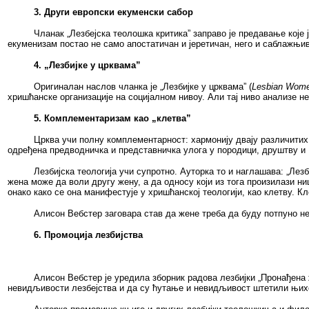
3. Други европски екуменски сабор
Чланак „Лезбејска теолошка критика” заправо је предавање које
екуменизам постао не само апостатичан и јеретичан, него и саблажњив
4. „Лезбијке у црквама”
Оригиналан наслов чланка је „Лезбијке у црквама” (
Lesbian Wome
хришћанске организације на социјалном нивоу. Али тај ниво анализе н
5. Комплементаризам као „клетва”
Црква учи полну комплементарност: хармонију двају различитих
одређена предводничка и представничка улога у породици, друштву и
Лезбијска теологија учи супротно. Ауторка то и наглашава: „Ле
жена може да воли другу жену, а да односу који из тога произилази н
онако како се она манифестује у хришћанској теологији, као клетву. К
Алисон Вебстер заговара став да жене треба да буду потпуно нез
6. Промоција лезбијства
Алисон Вебстер је уредила зборник радова лезбијки „Пронађена 
невидљивости лезбејства и да су ћутање и невидљивост штетили њихо