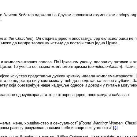
 је Алисон Вебстер одржала на Другом европском екуменском сабору одрж
.
n in the Churches
). Он открива јерес и апостазију. Јер еклисиолошки не 
е може да негира теолошку истину да постоји само једна Црква.
 и комплементарних полова. По Црквеном учењу, полови су онтички и ак
 Цркви. То учење се назива комплементаризам (
complementarism
). Назив
збејско искуство представља дубоку критику идеала комплементарности, 
ишта не недостаје ни у ком смислу, већ да представља
’
извор љубави
’
. З
летву која обезвређује наше најдубље односе и доводи у питање могућнос
ависне од мушкараца, а то је отворена јерес, апостазија и саблазан.
жеља: жене, хришћанство и сексуалност” (
Found Wanting: Women, Christia
вом развоју разумевања самих себе и своје сексуалности”.
[4]