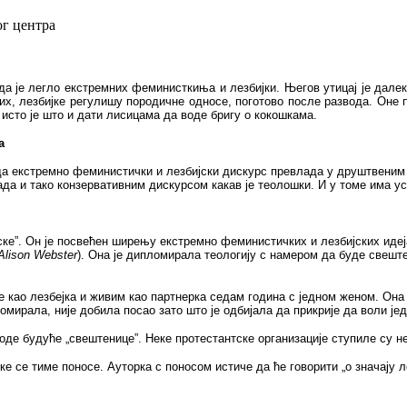
ог центра
да је легло екстремних феминисткиња и лезбијки. Његов утицај је далек
њих, лезбијке регулишу породичне односе, поготово после развода. Оне
 исто је што и дати лисицама да воде бригу о кокошкама.
а
а екстремно феминистички и лезбијски дискурс превлада у друштвеним на
ада и тако конзервативним дискурсом какав је теолошки. И у томе има ус
е”. Он је посвећен ширењу екстремно феминистичких и лезбијских идеја.
Alison Webster
). Она је дипломирала теологију с намером да буде свеште
се као лезбејка и живим као партнерка седам година с једном женом. Он
омирала, није добила посао зато што је одбијала да прикрије да воли је
оде будуће „свештенице”. Неке протестантске организације ступиле су не 
ке се тиме поносе. Ауторка с поносом истиче да ће говорити „о значају л