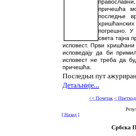
православни
причешћа мо
последње в
хришћански
погрешно. У 
света тајна 
исповест. Први хришћани
исповедају да би прими
исповест не треба да бу
причешћа.
Последњи пут ажурирано
Детаљније...
<< Почетак
< Претход
Резул
[ Назад ]
Србска 