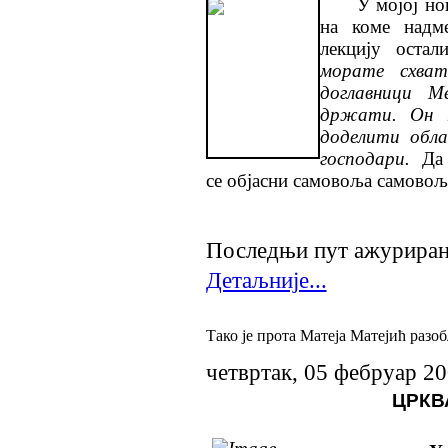
У мојој н
на коме надм
лекцију оста
морате схват
доглавници М
држати. Он ћ
доделити обл
господари.
Да 
се објасни самовоља самовољ
Последњи пут ажурирано
Детаљније...
Тако је прота Матеја Матејић разо
четвртак, 05 фебруар 2
ЦРКВ