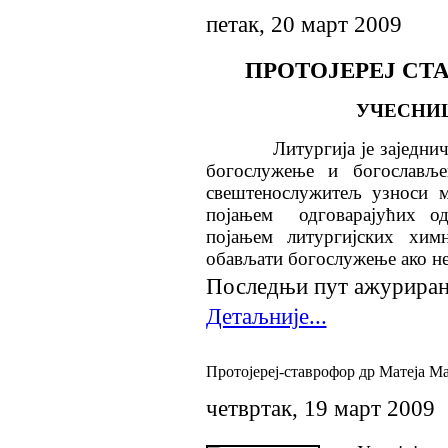
петак, 20 март 2009
ПРОТОЈЕРЕЈ СТ
УЧЕСНИ
Литургија је заједн
богослужење и богославље
свештенослужитељ узноси м
појањем
одговарајућих о
појањем литургијских хи
обављати богослужење ако н
Последњи пут ажурирано 
Детаљније...
Протојереј-ставрофор др Матеја Ма
четвртак, 19 март 2009