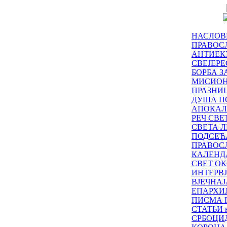
НАСЛОВ
ПРАВОСЛ
АНТИЕК
СВЕЈЕР
БОРБА З
МИСИО
ПРАЗНИ
ДУША П
АПОКАЛ
РЕЧ СВ
СВЕТА Л
ПОДСЕЋ
ПРАВОС
КАЛЕНД
СВЕТ ОК
ИНТЕРВ
ВЈЕЧНАЈ
ЕПАРХИ
ПИСМА 
СТАТЬИ н
СРБОЦИ