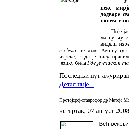
У
неке мирј
додворе св
понеке епи
Није јас
ли су чули
видели из
ecclesia
, не знам. Ако су ту 
изреке, онда је нису правил
језику била
Где је епископ та
Последњи пут ажурирано 
Детаљније...
Протојереј-ставрофор др Матеја Мат
четвртак, 07 август 200
Већ вековим