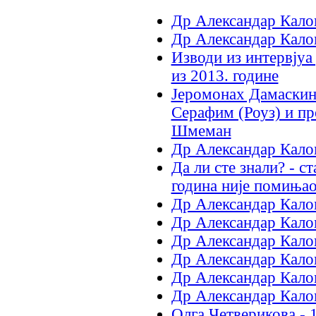
Др Александар Калом
Др Александар Калом
Изводи из интервјуа
из 2013. године
Јеромонах Дамаскин
Серафим (Роуз) и п
Шмеман
Др Александар Калом
Да ли сте знали? - с
година није помињао
Др Александар Калом
Др Александар Калом
Др Александар Калом
Др Александар Калом
Др Александар Калом
Др Александар Калом
Олга Четверикова - 