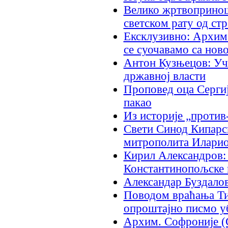
Велико жртвопринош
светском рату од ст
Ексклузивно: Архим
се суочавамо са ново
Антон Кузњецов: Уч
државној власти
Прoповед оца Сергиј
пакао
Из историје „проти
Свети Синод Кипарс
митрополита Иларио
Кирил Александров:
Константинопољске 
Александaр Буздалов
Поводом враћања Ти
опроштајно писмо у
Архим. Софроније (С