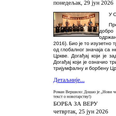
понедељак, 29 јун 2026
У С
Пр
добро 
одржан
2016). Био је то изузетно
од глобалног значаја са 
Цркве. Догађај који је з
Догађај који је означио т
тријумфалну и борбену Цр
Детаљније...
Роман Вершило: Дошао је „Нови ч
текст о новотарству!)
БОРБА ЗА ВЕРУ
четвртак, 25 јун 2026