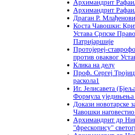
Архимандрит Рафаил 
Архимандрит Рафаил
Драган Р. Млађенов
Коста Чавошки: Кри
Устава Српске Прав
Патријаршије
Протојереј-ставроф
против оваквог Уст
Клика на делу
Проф. Сергеј Тројиц
раскола1
Иг. Јелисавета (Бјељ
Формула уједињења
Докази новотарске з
Чавoшки наговестио
Архимандрит др Ник
"фрескопису" свето