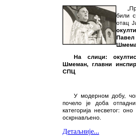
„
П
били 
отац Ј
окулт
Павел
Шмема
На слици: окулти
Шмеман, главни инспир
СПЦ
У модерном добу, чо
поч
ело је
доба отпадниш
категорија несветог: оно
оскрнављено.
Детаљније...