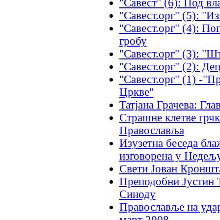
"Савест" (6): Под в
"Савест.орг" (5): "И
"Савест.орг" (4): По
гробу
"Савест.орг" (3): "Ш
"Савест.орг" (2): Де
"Савест.орг" (1) -"П
Цркве"
Татјана Грачева: Гл
Страшне клетве грч
Православља
Изузетна беседа бл
изговорена у Недељ
Свети Јован Кроншт
Преподобни Јустин 
Синоду
Православље на удар
март 2008.