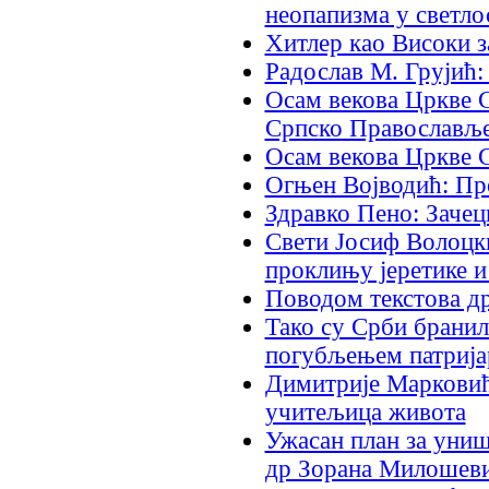
неопапизма у светло
Хитлер као Високи з
Радослав М. Грујић
Осам векова Цркве С
Српско Православљ
Осам векова Цркве 
Огњен Војводић: Пр
Здравко Пено: Заче
Свети Јосиф Волоцки
проклињу јеретике и
Поводом текстова д
Тако су Срби бранил
погубљењем патрија
Димитрије Марковић
учитељица живота
Ужасан план за униш
др Зорана Милошев