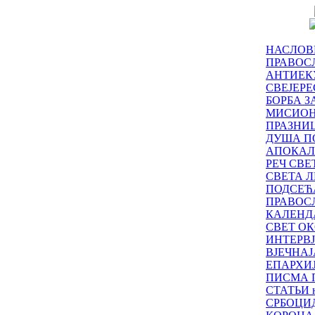
НАСЛОВ
ПРАВОСЛ
АНТИЕК
СВЕЈЕР
БОРБА З
МИСИО
ПРАЗНИ
ДУША П
АПОКАЛ
РЕЧ СВ
СВЕТА Л
ПОДСЕЋ
ПРАВОС
КАЛЕНД
СВЕТ ОК
ИНТЕРВ
ВЈЕЧНАЈ
ЕПАРХИ
ПИСМА 
СТАТЬИ н
СРБОЦИ