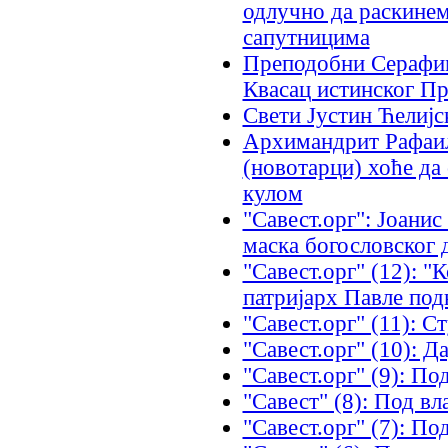
одлучно да раскине
сапутницима
Преподобни Серафим 
Квасац истинског П
Свети Јустин Ћелијс
Архимандрит Рафаил
(новотарци) хоће да
кулом
"Савест.орг": Јоани
маска богословског 
"Савест.орг" (12): "К
патријарх Павле под
"Савест.орг" (11): 
"Савест.орг" (10): Д
"Савест.орг" (9): П
"Савест" (8): Под в
"Сaвест.орг" (7): П