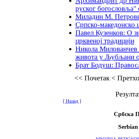
Архимандрит др Ник
руског богословља" 
Миладин М. Петрови
Српско-македонско ц
Павел Кузенков: О зн
црквеној традицији
Никола Милованчев 
живота у Љубљани од
Брат Бодуш: Правосл
<< Почетак
< Претх
Резулта
[ Назад ]
Србска 
Serbian