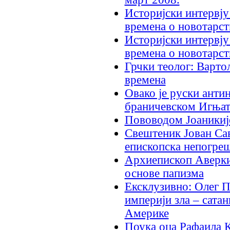
Историјски интервjу
времена о новотарст
Историјски интервју
времена о новотарст
Грчки теолог: Вартол
времена
Овако је руски анти
браничевском Игња
Пововодом Јоаникиј
Свештеник Јован Са
епископска непогре
Архиепископ Аверки
основе папизма
Ексклузивно: Олег П
империји зла – сата
Америке
Поука оца Рафаила К