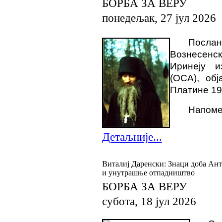
БОРБА ЗА ВЕРУ
понедељак, 27 јул 2026
Посла
Вознесенск
Иринеју и
(OCA), обј
Платине 19
Напоме
Детаљније...
Виталиј Даренски: Знаци доба Ан
и унутрашње отпадништво
БОРБА ЗА ВЕРУ
субота, 18 јул 2026