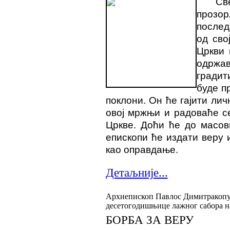
Св
прозо
послед
од сво
Цркви 
одржа
градит
буде п
поклони. Он ће гајити ли
овој мржњи и радоваће с
Цркве. Доћи ће до масов
епископи ће издати веру
као оправдање.
Детаљније...
Архиепископ Павлос Димитракопу
десетогодишњице лажног сабора н
БОРБА ЗА ВЕРУ