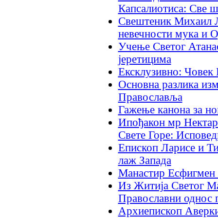
Капсалиотиса: Све шт
Свештеник Михаил Л
невечности мука и О
Учење Светог Атанас
јеретицима
Ексклузивно: Човек
Основна разлика из
Православља
Гажење канона за но
Ипођакон мр Нектари
Свете Горе: Исповед
Епископ Ларисе и Т
лаж Запада
Манастир Есфигмен ш
Из Житија Светог М
Православни однос п
Архиепископ Аверки