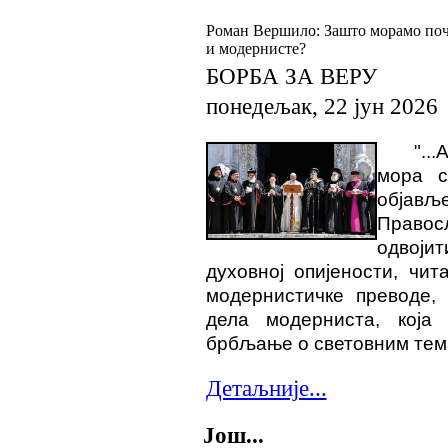
Роман Вершило: Зашто морамо поч
и модернисте?
БОРБА ЗА ВЕРУ
понедељак, 22 јун 2026
"..
мора с
објављ
П
раво
одвојит
духовној опијености, чи
модернистичке преводе, 
дела модерниста, која 
брбљање о световним тем
Детаљније...
Још...