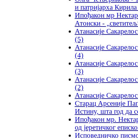
и патријарха Кирила
Ипођакон мр Нектари
Атонски - „светитељ
Атанасије Сакарелос
(5)
Атанасије Сакарелос
(4)
Атанасије Сакарелос
(3)
Атанасије Сакарелос
(2)
Атанасије Сакарелос
Старац Арсеније Па
Истину, шта год да с
Ипођакон мр. Нектар
од јеретичког еписко
Исповедничко писмо 