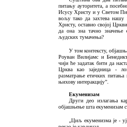
питању ауторитета, а посебн
Исусу Христу и у Светом Пи
вољу тако да захтева нашу 
Христу, оставио својој Цркви
да она зна тачно значење 
људских тумачења?
У том контексту, објашњ
Роуван Вилијамс и Бенедик
чији ће задатак бити да нас
Црква као заједница - ло
разматрање етичких питања к
њихову интеракцију”.
Екуменизам
Други део излагања ка
објашњење шта екуменизам с
„Циљ екуменизма је - у
рекао је кардинал.