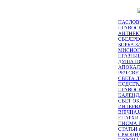
НАСЛОВ
ПРАВОСЛ
АНТИЕК
СВЕЈЕР
БОРБА З
МИСИО
ПРАЗНИ
ДУША П
АПОКАЛ
РЕЧ СВ
СВЕТА Л
ПОДСЕЋ
ПРАВОС
КАЛЕНД
СВЕТ ОК
ИНТЕРВ
ВЈЕЧНАЈ
ЕПАРХИ
ПИСМА 
СТАТЬИ н
СРБОЦИ