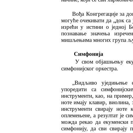
Вођа Конгрегације за до
могуће очекивати да „док са 
изрећи у истини о једној Б
познавање значења изречен
мишљењима многих група људи
Симфонија
У свом објашњењу еку
симфонијског оркестра.
„Видљиво уједињење 
упоредити са симфонијски
инструменти, као, на пример,
ноте имају клавир, виолина, 
инструменти свирају ноте 
оплемењене, а резултат је с
можда рекао да екуменски п
симфонију, да сви свирају 