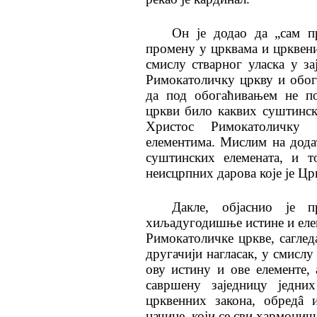
Он је додао да „сам п
промену у црквама и црквеним
смислу стварног уласка у з
Римокатоличку цркву и обог
да под обогаћивањем не по
цркви било каквих суштински
Христoс Римокатоличку
елементима. Мислим на дода
суштинских елемената, и т
неисцрпних дарова које је Ц
Дакле, објаснио је 
хиљадугодишње истине и елеме
Римокатоличке цркве, саглед
другачији нагласак, у смислу
ову истину и ове елементе, 
савршену заједницу једни
црквенних закона, обредâ 
начине, који се сви хармоничн