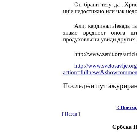
Он брани тезу да „Хрис
није недостижно или чак нед
Али, кардинал Левада та
знамо вредност онога ш
продуховљени увиди других д
http://www.zenit.org/artic
http://www.svetosavlje.org
action=fullnews&showcomme
Последњи пут ажурирано
< Претхо
[ Назад ]
Србска 