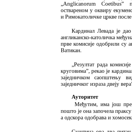
„Anglicanorum Coetibus”
оствареном у оквиру екуменс
и Римокатоличке цркве после
Кардинал Левада је дао
англиканско-католичка међун
прве комисије одобрили су а
Ватикан.
„Резултат рада комисиј
круговима”, рекао је кардин
заједничком саопштењу в
заједничког израза двеју вера
Ауторитет
Међутим, има још преп
пошто је она започела пракс
а одскора одобрава и хомосек
Суштина ова два питањ