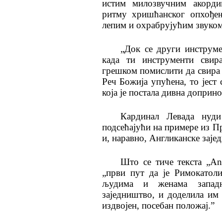
истим милозвучним акорди
ритму хришћанског опхођењ
лепим и охрабрујућим звуком
„Док се други инструм
када ти инструменти свира
грешком помислити да свира к
Реч Божија упућена, то јест 
која је постала дивна доприн
Кардинал Левада нуди
подсећајући на примере из П
и, наравно, Англиканске зајед
Што се тиче текста „Ang
„први пут да је Римокатол
људима и женама западн
заједништво, и доделила им
издвојен, посебан положај.”