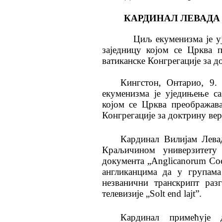
КАРДИНАЛ ЛЕВАД
Циљ екуменизма је уједи
заједницу којом се Црква 
ватиканске Конгрегације за д
Кингстон, Онтарио, 9. 
екуменизма је уједињење с
којом се Црква преображава
Конгрегације за доктрину вер
Кардинал Вилијам Лева
Краљичином универзитету
документа „Anglicanorum Coe
англиканцима да у групама
незванични транскрипт раз
телевизије „Solt end lajt”.
Кардинал примећује 