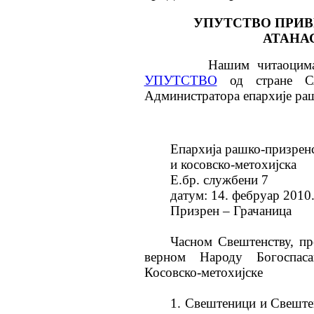
УПУТСТВО ПРИ
АТАНАС
Нашим читаоцима пред
УПУТСТВО
од стране СА
Администратора епархије раш
Епархија рашко-призрен
и косовско-метохијска
Е.бр. службени 7
датум: 14. фебруар 2010.
Призрен – Грачаница
Часном Свештенству, п
верном Народу Богоспаса
Косовско-метохијске
1. Свештеници и Свеште