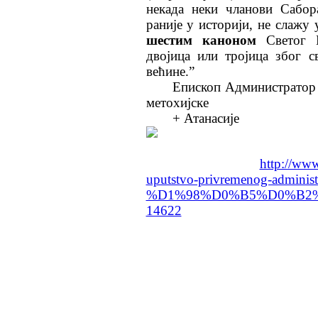
некада неки чланови Сабор
раније у историји, не слажу 
шестим каноном
Светог П
двојица или тројица због с
већине.”
Епископ Администратор 
метохијске
+ Атанасије
http://www
uputstvo-privremenog-administr
%D1%98%D0%B5%D0%B2%D
14622