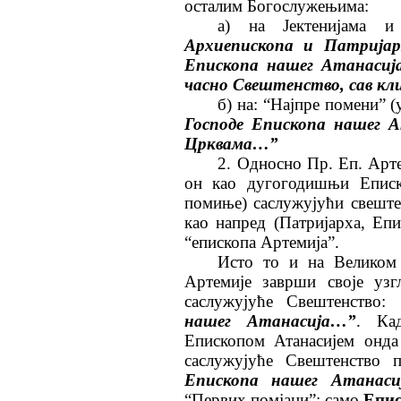
осталим Богослужењима:
а) на Јектенијама 
Архиепископа и Патријар
Епископа нашег Атанасија
часно Свештенство, сав кл
б) на: “Најпре помени” 
Господе Епископа нашег А
Црквама…”
2. Односно Пр. Еп. Арте
он као дугогодишњи Еписк
помиње) саслужујући свешт
као напред (Патријарха, Еп
“епископа Артемија”.
Исто то и на Великом 
Артемије заврши своје уз
саслужујуће Свештенство:
нашег Атанасија…”
. Ка
Епископом Атанасијем онда
саслужујуће Свештенство 
Епископа нашег Атанас
“Первих помјани”: само
Епис