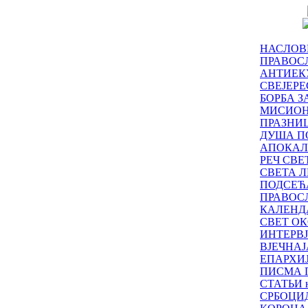
НАСЛОВ
ПРАВОСЛ
АНТИЕК
СВЕЈЕР
БОРБА З
МИСИО
ПРАЗНИ
ДУША П
АПОКАЛ
РЕЧ СВ
СВЕТА Л
ПОДСЕЋ
ПРАВОС
КАЛЕНД
СВЕТ ОК
ИНТЕРВ
ВЈЕЧНАЈ
ЕПАРХИ
ПИСМА 
СТАТЬИ н
СРБОЦИ