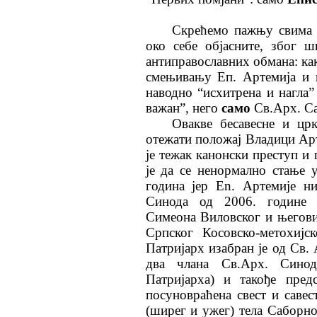
Скрећемо пажњу свима 
око себе објасните, због 
антиправославних обмана: ка
смењивању Еп. Артемија и 
наводно “исхитрена и нагла
важан”, него
само
Св.Арх. С
Овакве бесавесне и цр
отежати положај Владици Арт
je тежак канонски преступ 
je да се ненормално стање 
година јep En. Артемије н
Синода од 2006. године 
Симеона Виловског и његови
Српског Косовско-метохијс
Патријарх изабран je од Св.
два члана Св.Арх. Синод
Патријарха) и такође пре
посуновраћена свест и савес
(ширег и ужег) тела Саборн