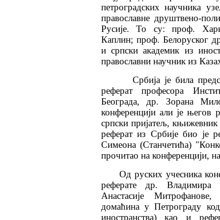
петроградских научника уз
православне друштвено-пол
Русије. То су: проф. Харк
Каплин; проф. Белоруског д
и српски академик из инос
православни научник из Каза
Србија је била предс
реферат професора Инсти
Београда, др. Зорана Мил
конференцији али је његов 
српски пријатељ, књижевник
реферат из Србије био је р
Симеона (Станчетића) "Конк
прочитао на конференцији, на
Од руских учесника конф
реферате др. Владимира 
Анастасије Митрофанове,
домаћина у Петрограду код
иностранства) као и рефе