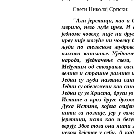
Свети Николај Српски:
"Али јеретици, као и б
мерило, него људе црве. И 
једноме човеку, није ни др
црву није могуће ни човеку
људи по телесном мудров
њихово занимање. Уједначе
народа, уједначење свега
Међутим од стварања васи
велике и страшне разлике и
Једни су људи названи син
Једни су обележени као син
Једни су уз Христа, други у
Истине а кроз друге духо
Духа Истине, којега свиј
нити га познаје, јер у ва
јеретици, исто као и без
верују. Због тога они нити
неком дејству у себи. А ка