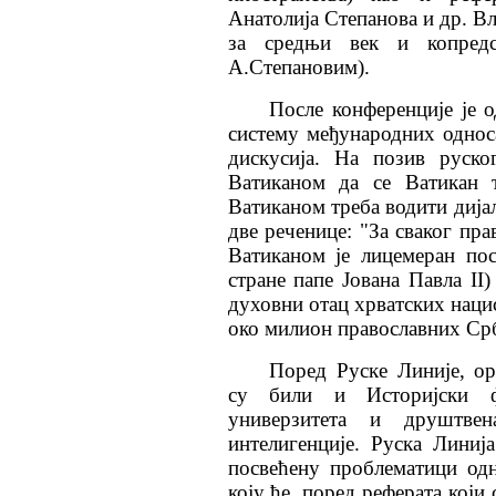
Анатолија Степанова и др. Вл
за средњи век и копредсе
А.Степановим).
После конференције је 
систему међународних однос
дискусија. На позив руско
Ватиканом да се Ватикан 
Ватиканом треба водити дијал
две реченице: "За сваког пра
Ватиканом је лицемеран по
стране папе Јована Павла
II)
духовни отац хрватских наци
око милион православних Срб
Поред Руске Линије, ор
су били и Историјски фа
универзитета и друштвен
интелигенције. Руска Лини
посвећену проблематици одн
коју ће, поред реферата који