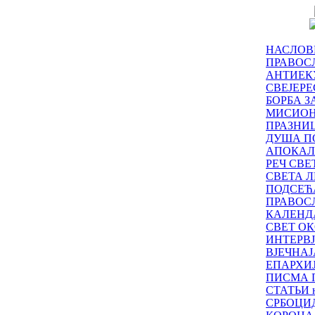
НАСЛОВ
ПРАВОСЛ
АНТИЕК
СВЕЈЕР
БОРБА З
МИСИО
ПРАЗНИ
ДУША П
АПОКАЛ
РЕЧ СВ
СВЕТА Л
ПОДСЕЋ
ПРАВОС
КАЛЕНД
СВЕТ ОК
ИНТЕРВ
ВЈЕЧНАЈ
ЕПАРХИ
ПИСМА 
СТАТЬИ н
СРБОЦИ