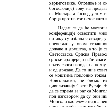
херцеговачке. Опомиње и он
богословије) зову на преда
из Мостара а Господ у том 
борца против тог истог катол
Надам се да ће материј
конференције освестити мно
питању су озбиљне ствари, у
преостало у овом страшно
државе и друштва, а то је св
Светосавска Српска Правос
српски архијереји наћи снаге
ползу свога народа, на ползу
и од државе. Да то није схва
се моштима поклонио током 
Новгородски, не бисмо им
цивилизацију Свете Русије. Њ
да се спрема за рат са Монго
под изговором да су они ип
Монголи као елементарна непо
продају своју веру изгубили