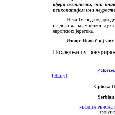
кђери светлости, они ипак 
психопатијом или неурост
Нека Господ подари де
не дејство најамничког духа
европских јеретика.
Извор
: Нови број час
Последњи пут ажурирано
< Претхо
[ Назад ]
Србска 
Serbian
УВОДНА РЕЧ
САО
Тренутно