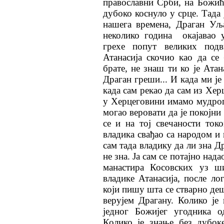
православни Срби, на Божић
дубоко коснуло у срце. Тада
нашега времена, Драган Уљ
неколико година
окајавао
грехе попут великих под
Атанасија скочио као да се
брате, не знаш ти ко је Атан
Драган греши... И када ми је
када сам рекао да сам из Хер
у Херцеговини имамо мудрог 
могао веровати да је покојни
се и на тој свечаности ток
владика свађао са народом и 
сам тада владику да ли зна Д
не зна. Ја сам се потајно над
манастира Косовских уз ш
владике Атанасија, после л
који пишу шта се стварно деш
верујем Драгану. Колико је
једног Божијег угодника 
Колико је знање без дубок