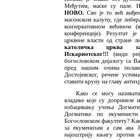
Међутим, маске су пале.
НОВО.
Све је то већ виђен
масонском калупу, где либер
конзервативном већином (
конференције). Резултат ј
црквене власти од стране ли
католичка црква за
Искариотског!!!
(види ре
богословском дијалогу са В
пред нашим очима полако
Достојевског, речене усти
ставити круну на главу антих
Како се могу називат
владике које су допринеле 
избацивању учења Догмати
Догматике по екуменисти
Богословском факултету? Как
за екуменизам а сам ава Ј
најоштрију књигу против 