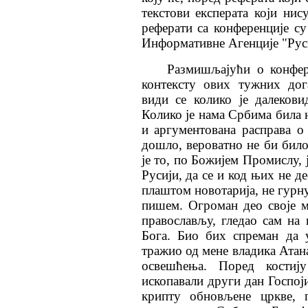
текстови експерата који ни
реферати са конференције су
Информативне Агенције "Рус
Размишљајући о конфер
контексту ових тужних дог
види се колико је далеков
Колико је нама Србима била 
и аргументована расправа о
дошло, вероватно не би било
је то, по Божијем Промислу, 
Русији, да се и код њих не д
плаштом новотарија, не гурну
пишем. Огроман део своје 
православљу, гледао сам на 
Бога. Био бих спреман да 
тражио од мене владика Атана
освешћења. Поред костиј
ископавали други дан Госпој
крипту обновљене цркве, 