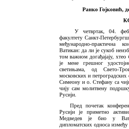
Ранко Гојковић
,
д
К
У четвртак, 04. феб
факултету Санкт-Петербургш
међународно-практична к
Ватикан: да ли је сукоб неи
том важном догађајају, хтео
је мене грешног удостој
светињама, од Свето-Тро
московских и петроградских 
Симеону и о. Стефану са чиј
чију сам молитвену подршк
Русији.
Пред почетак конферен
Русији је приметно активи
Медведев је био у Вати
дипломатских односа између 