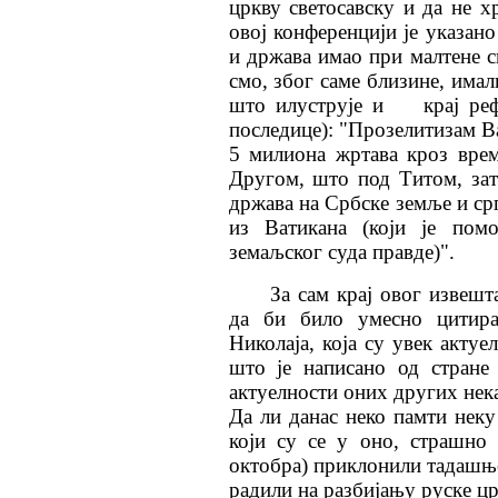
цркву светосавску и да не х
овој конференцији је указано
и држава имао при малтене 
смо, због саме близине, имал
што илуструје и
крај ре
последице): "Прозелитизам В
5 милиона жртава кроз вре
Другом, што под Титом, зат
држава на Србске земље и срп
из Ватикана (који је пом
земаљског суда правде)".
За сам крај овог извешт
да би било умесно цитира
Николаја, која су увек актуе
што је написано од стран
актуелности оних других нек
Да ли данас неко памти неку
који су се у оно, страшно
октобра) приклонили тадашњо
радили на разбијању руске цр