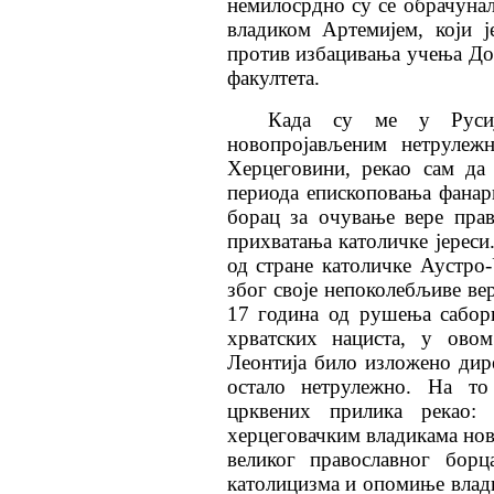
немилосрдно су се обрачунал
владиком Артемијем, који 
против избацивања учења Дог
факултета.
Када су ме у Русиј
новопројављеним нетрулеж
Херцеговини, рекао сам да
периода епископовања фанар
борац за очување вере пра
прихватања католичке јереси
од стране католичке Аустро
због своје непоколебљиве вер
17 година од рушења сабор
хрватских нациста, у ово
Леонтија било изложено дир
остало нетрулежно. На то
црквених прилика рекао:
херцеговачким владикама нов
великог православног борц
католицизма и опомиње влади