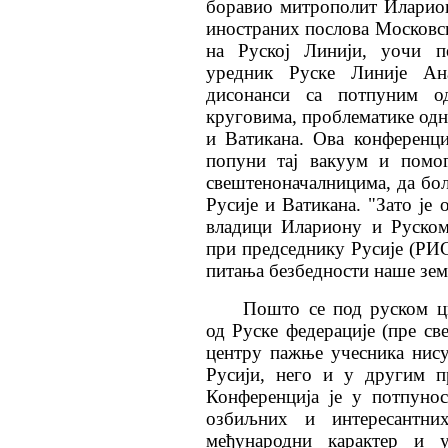
боравио митрополит Иларион 
иностраних послова Московске
на Руској Линији, уочи по
уредник Руске Линије Ан
дисонанси са потпуним о
круговима, проблематике одн
и Ватикана. Ова конференци
попуни тај вакуум и помог
свештеноначалницима, да бољ
Русије и Ватикана. "Зато је
владици Илариону и Руском
при председнику Русије (РИС
питања безбедности наше зем
Пошто се под руском ц
од Руске федерације (пре све
центру пажње учесника нису
Русији, него и у другим п
Конференција је у потпуно
озбиљних и интересантних
међународни карактер и 