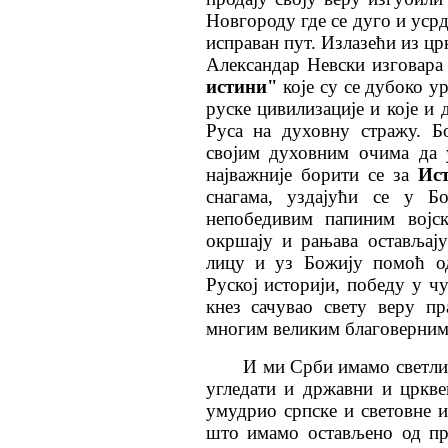
Новгороду где се дуго и усрд
исправан пут. Излазећи из цр
Александар Невски изговара
истини"
које су се дубоко у
руске цивилизације и које и
Руса на духовну стражу. Б
својим духовним очима да 
најважније борити се за
Ист
снагама, уздајући се у Б
непобедивим папиним војс
окршају и рањава остављај
лицу и уз Божију помоћ од
Руској историји, победу у чу
кнез сачувао свету веру п
многим великим благоверним 
И ми Срби имамо светлих
угледати и државни и цркве
умудрио српске и световне и
што имамо остављено од пре