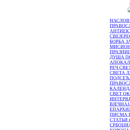
НАСЛОВ
ПРАВОСЛ
АНТИЕК
СВЕЈЕР
БОРБА З
МИСИО
ПРАЗНИ
ДУША П
АПОКАЛ
РЕЧ СВ
СВЕТА Л
ПОДСЕЋ
ПРАВОС
КАЛЕНД
СВЕТ ОК
ИНТЕРВ
ВЈЕЧНАЈ
ЕПАРХИ
ПИСМА 
СТАТЬИ н
СРБОЦИ