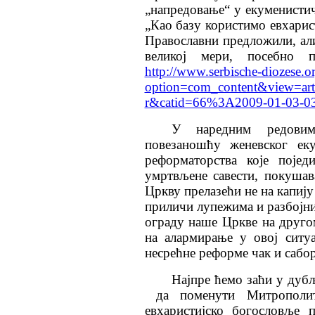
„напредовање“ у екуменистич
„Као базу користимо евхарис
Православни предложили, ал
великој мери, посебно п
http://www.serbische-diozese.o
option=com_content&view=ar
r&catid=66%3A2009-01-03-03
У наредним редовим
повезаношћу женевског еку
реформаторства које појед
умртвљене савести, покуша
Цркву прелазећи не на капију
приличи лупежима и разбојни
ограду наше Цркве на друго
на алармирање у овој ситу
несрећне реформе чак и сабо
Најпре ћемо заћи у дуб
да поменути Митрополи
евхаристијско богословље 