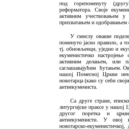
под горепоменуту (другу
реформатора. Своје екумен
активним учествовањем у 
прихватањем и одобравањем 
У смислу овакве поделе
поменуто јасно правило, а то
тј. обновљенци, уједно и ек
екуменистичко настројење 
активним делањем, или п
саглашавајућим
ћутањем. Ов
нашој Помесној Цркви нем
новотарца (како су себи свој
антиекумениста.
Са друге стране, еписк
литургијске праксе у нашој 
другог поретка и црквен
антиекуменисти. У овој 
новотарско-екуменистичкој,