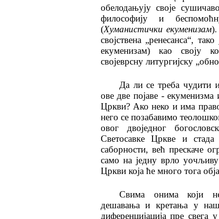
обелодањују своје сушичав
философију и беспомо
(
Хуманистички екуменизам
)
својствена „ренесанса“, тако
екуменизам) као своју к
својеврсну литургијску „обно
Да ли се треба чудити 
ове две појаве - екуменизма
Цркви? Ако неко и има прав
него се позабавимо теолошко
овог двоједног богослов
Светосавке Цркве и стада 
саборности, већ прескаче о
само на једну врло уочљиву
Цркви која ће много тога обј
Свима онима који не
дешавања и кретања у нашо
диференцијација пре свега 