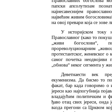
Православних богослова мо
папски апсолутизам позна
најнесавеснијем православ
највећим живим богословима“
на овој превари која се зове 
У историјском току н
Православног (како то покуш
„живи богослови“, 
прореволуционарним „живоц
протестантског, женевског о 
самог почетка неодвојиви 
„обнова“ неког сегмента у ж
Деветнаести век пр
екуменизма. Да бисмо то по
факат, бар када говоримо о 
јереси као најпогубнија поја
владајућим политичким и ф
ђаво отац свих јереси, онда 
вазда прегони са Црквом која