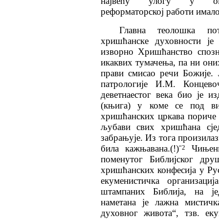
највећу улогу у овакв
реформаторској работи имало
Главна теолошка по
хришћанске духовности је 
изворно Хришћанство спозн
икаквих тумачења, па ни оних
прави смисао речи Божије.
Ј
патрологије И.М. Концево
деветнаестог века био је из
(књига) у коме се под в
хришћанских цркава пориче д
љубави свих хришћана сје
забрањује. Из тога произилаз
била кажњавана.(!)
Чињен
“2
поменутог Библијског дру
хришћанских конфесија у Рус
екуменистичка организациј
штампаних Библија, на је
наметана је лажна мистичк
духовног живота“, тзв. ек