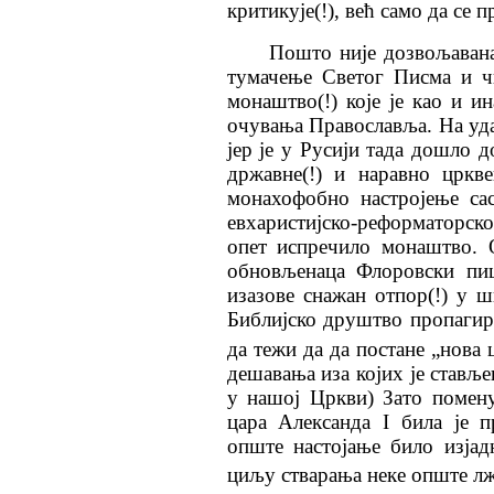
критикује(!), већ само да се п
Пошто није дозвољавана
тумачење Светог Писма и 
монаштво(!) које је као и и
очувања Православља. На уда
јер је у Русији тада дошло д
државне(!) и наравно цркв
монахофобно настројење са
евхаристијско-реформаторско
опет испречило монаштво. 
обновљенаца Флоровски пиш
изазове снажан отпор(!) у 
Библијско друштво пропагира
да тежи да да постане „нова ц
дешавања иза којих је стављ
у нашој Цркви)
Зато помен
цара Александа
I
била је п
опште настојање било изја
циљу стварања неке опште лж