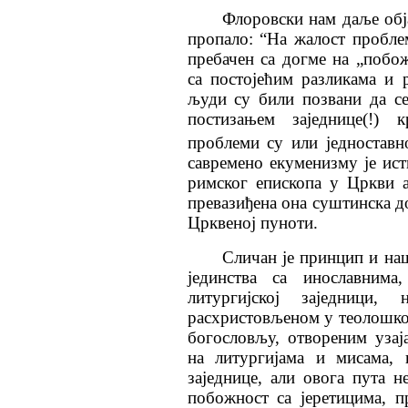
Флоровски нам даље обј
пропало: “На жалост пробле
пребачен са догме на „побож
са постојећим разликама и 
људи су били позвани да се
постизањем заједнице(!) 
проблеми су или једноставн
савремено екуменизму је ист
римског епископа у Цркви 
превазиђена она суштинска до
Црквеној пуноти.
Сличан је принцип и на
јединства са инославним
литургијској заједници,
расхристовљеном у теолошко
богословљу, отвореним уза
на литургијама и мисама, 
заједнице, али овога пута н
побожност са јеретицима, 