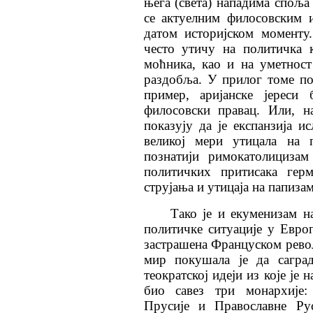
њега (света) нападима споља
се актуелним филосовским
датом историјском моменту
често утичу на политичка 
моћника, као и на уметност
раздобља. У прилог томе под
пример, аријанске јереси 
филосовски правац. Или, н
показују да је експанзија и
великој мери утицала на п
познатији римокатолицизам
политичких притисака герм
струјања и утицаја на папиза
Тако је и екуменизам н
политичке ситуације у Европ
застрашена Француском рево
мир покушала је да саград
теократској идеји из које је н
био савез три монархије: 
Прусије и Православне Рус