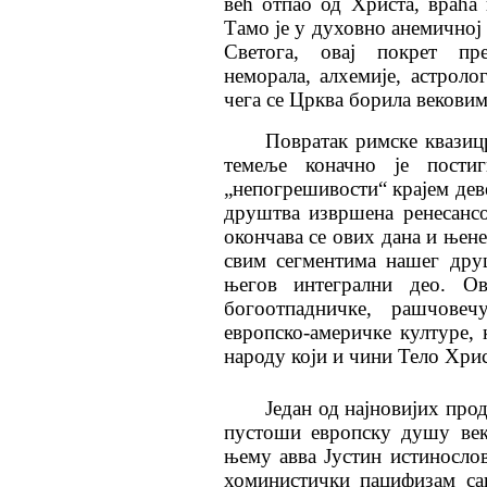
већ отпао од Христа, враћа
Тамо је у духовно анемичној 
Светога, овај покрет пре
неморала, алхемије, астроло
чега се Црква борила вековим
Повратак римске квазиц
темеље коначно је пости
„непогрешивости“ крајем деве
друштва извршена ренесансо
окончава се ових дана и њен
свим сегментима нашег друш
његов интегрални део. О
богоотпадничке, рашчовеч
европско-америчке културе,
народу који и чини Тело Хри
Један од најновијих про
пустоши европску душу век
њему авва Јустин истиносло
хоминистички пацифизам са