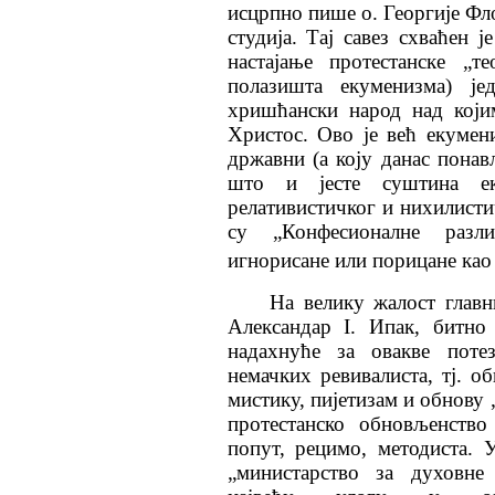
исцрпно пише о. Георгије Фло
студија. Тај савез схваћен ј
настајање протестанске „т
полазишта екуменизма) је
хришћански народ над који
Христос. Ово је већ екумен
државни (а коју данас понав
што и јесте суштина ек
релативистичког и нихилисти
су „Конфесионалне разли
игнорисане или порицане као
На велику жалост главн
Александар I. Ипак, битно
надахнуће за овакве поте
немачких ревивaлиста, тј. о
мистику, пијетизам и обнову
протестанско обновљенство
попут, рецимо, методиста.
„министарство за духовне