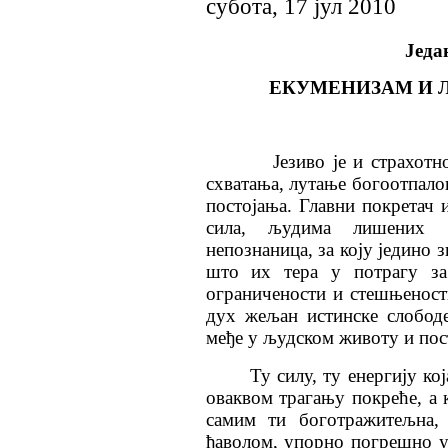
субота, 17 јул 2010
Једа
ЕКУМЕНИЗАМ И 
Језиво је и страхотно чу
схватања, лутање богоотпалог
постојања. Главни покретач и
сила, људима лишених ев
непознаница, за коју једино з
што их тера у потрагу за
ограничености и стешњеност
дух жељан истинске слободе
међе у људском животу и посто
Ту силу, ту енергију кој
оваквом трагању покреће, а к
самим ти боготражитељна
ђаволом, упорно погрешно ус