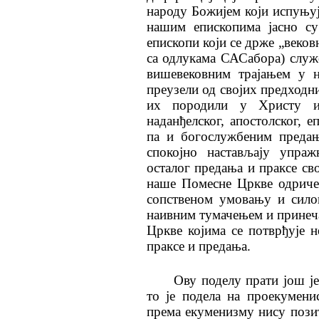
народу Божијем који испуњуј
нашим епископима јасно су
епископи који се држе „веков
са одлукама САСабора) служ
вишевековним трајањем у н
преузели од својих предходни
их породили у Христу и 
наданђелског, апостолског, е
па и богослужбеним преда
спокојно настављају упра
осталог предања и праксе св
наше Помесне Цркве одриче 
сопственом умовању и сило
наивним тумачењем и принеч
Цркве којима се потврђује 
праксе и предања.
Ову поделу прати још је
то је подела на проекумени
према екуменизму нису позит