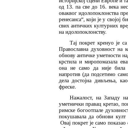
историјској сцени Европе и т
од 13. па све до 16. века н
оваквог идолопоклонства пре
ренесанса“, који је у својој
свих античких културних вре
на идолопоклонству.
Тај покрет кренуо је са
Православна духовност на к
обнову античке уметности на
крстила и миропомазала ев
она не само да није била 
напротив (да подсетимо само
дела достојна дивљења, ка
фреске.
Нажалост, на Западу на
уметнички правац кретао, по
римске богоотпале духовност
покушавала да обнови култ
Овај покрет је само показао 