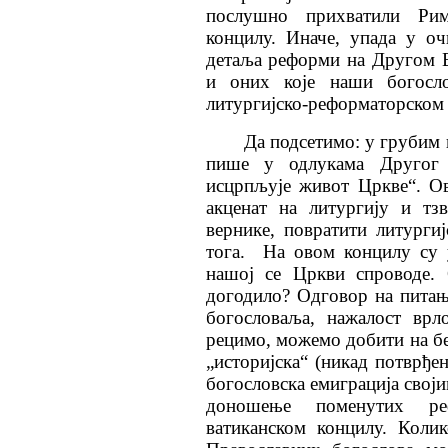
послушно прихватили Рим
концилу. Иначе, упада у о
детаља реформи на Другом 
и оних које наши богосл
литургијско-реформаторском 
Да подсетимо: у грубим 
пише у одлукама Другог В
исцрпљује живот Цркве“. О
акценат на литургију и тз
вернике, повратити литурги
тога.
На овом концилу су у
нашој се Цркви спроводе. 
догодило? Одговор на питањ
богословаља, нажалост врл
рецимо, можемо добити на бе
„историјска“ (никад потврђен
богословска емиграција свој
доношење поменутих ре
ватиканском концилу. Коли