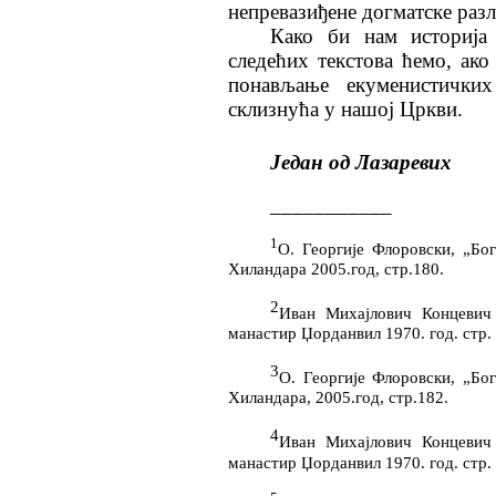
непревазиђене догматске разл
Како би нам историја
следећих текстова ћемо, ако
понављање екуменистички
склизнућа у нашој Цркви.
Један од Лазаревих
___________
1
О. Георгије Флоровски, „Бо
Хиландара 2005.год, стр.180.
2
Иван Михајлович Концевич 
манастир Џорданвил 1970. год. стр. 
3
О. Георгије Флоровски, „Бо
Хиландара, 2005.год, стр.182.
4
Иван Михајлович Концевич 
манастир Џорданвил 1970. год. стр. 