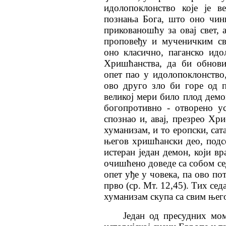
идолопоклонство које је в
познања Бога, што оно чин
прикованошћу за овај свет, а
проповеђу и мученичким св
оно класично, паганско ид
Хришћанства, да би обнов
опет пао у идолопоклонство,
ово друго зло би горе од 
великој мери било плод демон
богопротивно - отворено ус
спознао и, авај, презрео Хр
хуманизам, и то еропски, сат
његов хришћански део, подсе
истеран један демон, који в
очишћено доведе са собом се
опет уђе у човека, па ово п
прво (ср. Мт. 12,45). Тих се
хуманизам скупа са свим ње
Један од пресудних мом