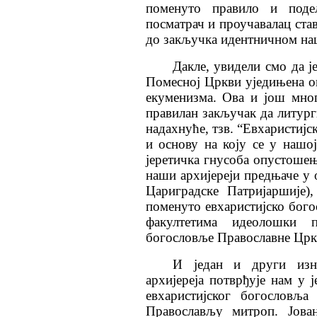
поменуто правило и поде
посматрач и проучавалац ста
до закључка идентничном на
Дакле, увидели смо да ј
Помесној Цркви уједињена ок
екуменизма. Ова и још мно
правилан закључак да литур
надахнуће, тзв. “Евхаристијс
и основу на коју се у нашо
јеретичка гнусоба опустошењ
наши архијереји предњаче у 
Цариградске Патријаршије)
поменуто евхаристијско бого
факултетима идеолошки 
богословље Православне Црк
И један и други изн
архијереја потврђује нам у 
евхаристијског богословља
Православљу митроп. Јова